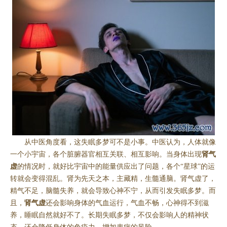
从中医角度看，这失眠多梦可不是小事。中医认为，人体就像
一个小宇宙，各个脏腑器官相互关联、相互影响。当身体出现
肾气
虚
的情况时，就好比宇宙中的能量供应出了问题，各个“星球”的运
转就会变得混乱。肾为先天之本，主藏精，生髓通脑。肾气虚了，
精气不足，脑髓失养，就会导致心神不宁，从而引发失眠多梦。而
且，
肾气虚
还会影响身体的气血运行，气血不畅，心神得不到滋
养，睡眠自然就好不了。长期失眠多梦，不仅会影响人的精神状