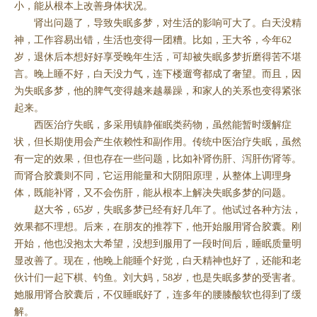
小，能从根本上改善身体状况。
肾出问题了，导致失眠多梦，对生活的影响可大了。白天没精
神，工作容易出错，生活也变得一团糟。比如，王大爷，今年62
岁，退休后本想好好享受晚年生活，可却被失眠多梦折磨得苦不堪
言。晚上睡不好，白天没力气，连下楼遛弯都成了奢望。而且，因
为失眠多梦，他的脾气变得越来越暴躁，和家人的关系也变得紧张
起来。
西医治疗失眠，多采用镇静催眠类药物，虽然能暂时缓解症
状，但长期使用会产生依赖性和副作用。传统中医治疗失眠，虽然
有一定的效果，但也存在一些问题，比如补肾伤肝、泻肝伤肾等。
而肾合胶囊则不同，它运用能量和大阴阳原理，从整体上调理身
体，既能补肾，又不会伤肝，能从根本上解决失眠多梦的问题。
赵大爷，65岁，失眠多梦已经有好几年了。他试过各种方法，
效果都不理想。后来，在朋友的推荐下，他开始服用肾合胶囊。刚
开始，他也没抱太大希望，没想到服用了一段时间后，睡眠质量明
显改善了。现在，他晚上能睡个好觉，白天精神也好了，还能和老
伙计们一起下棋、钓鱼。刘大妈，58岁，也是失眠多梦的受害者。
她服用肾合胶囊后，不仅睡眠好了，连多年的腰膝酸软也得到了缓
解。