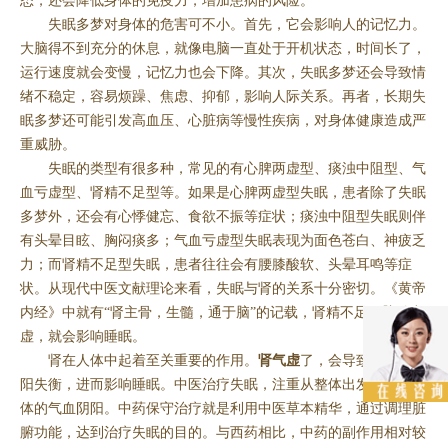
态，还会降低身体的免疫力，增加患病的风险。
失眠多梦对身体的危害可不小。首先，它会影响人的记忆力。
大脑得不到充分的休息，就像电脑一直处于开机状态，时间长了，
运行速度就会变慢，记忆力也会下降。其次，失眠多梦还会导致情
绪不稳定，容易烦躁、焦虑、抑郁，影响人际关系。再者，长期失
眠多梦还可能引发高血压、心脏病等慢性疾病，对身体健康造成严
重威胁。
失眠的类型有很多种，常见的有心脾两虚型、痰浊中阻型、气
血亏虚型、肾精不足型等。如果是心脾两虚型失眠，患者除了失眠
多梦外，还会有心悸健忘、食欲不振等症状；痰浊中阻型失眠则伴
有头晕目眩、胸闷痰多；气血亏虚型失眠表现为面色苍白、神疲乏
力；而肾精不足型失眠，患者往往会有腰膝酸软、头晕耳鸣等症
状。从现代中医文献理论来看，失眠与肾的关系十分密切。《黄帝
内经》中就有“肾主骨，生髓，通于脑”的记载，肾精不足，脑髓空
虚，就会影响睡眠。
肾在人体中起着至关重要的作用。
肾气虚
了，会导致身体的阴
阳失衡，进而影响睡眠。中医治疗失眠，注重从整体出发，调理身
体的气血阴阳。中药保守治疗就是利用中医草本精华，通过调理脏
腑功能，达到治疗失眠的目的。与西药相比，中药的副作用相对较