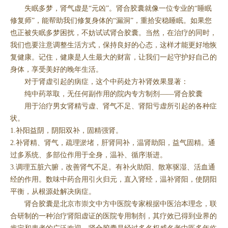
失眠多梦，肾气虚是“元凶”。肾合胶囊就像一位专业的“睡眠
修复师”，能帮助我们修复身体的“漏洞”，重拾安稳睡眠。如果您
也正被失眠多梦困扰，不妨试试肾合胶囊。当然，在治疗的同时，
我们也要注意调整生活方式，保持良好的心态，这样才能更好地恢
复健康。记住，健康是人生最大的财富，让我们一起守护好自己的
身体，享受美好的晚年生活。
对于肾虚引起的病症，这个中药处方补肾效果显著：
纯中药萃取，无任何副作用的院内专方制剂——肾合胶囊
用于治疗男女肾精亏虚、肾气不足、肾阳亏虚所引起的各种症
状。
1.补阳益阴，阴阳双补，固精强肾。
2.补肾精、肾气，疏理淤堵，肝肾同补，温肾助阳，益气固精。通
过多系统、多部位作用于全身，温补、循序渐进。
3.调理五脏六腑，改善肾气不足。有补火助阳、散寒驱湿、活血通
经的作用。数味中药合用引火归元，直入肾经，温补肾阳，使阴阳
平衡，从根源处解决病症。
肾合胶囊是北京市崇文中方中医院专家根据中医治本理念，联
合研制的一种治疗肾阳虚证的医院专用制剂，其疗效已得到业界的