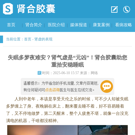
首页
肾合简介
医院介绍
媒体报道
康复案例
看病攻略
当前位置：
首页
-
肾虚的表现
失眠多梦夜难安？肾气虚是“元凶”！肾合胶囊助您
重拾安稳睡眠
时间：2025-06-10 15:57 来源：网络
人到中老年，本该是享受天伦之乐的时候，可不少人却被失眠
多梦缠上了身。夜晚躺在床上，翻来覆去睡不着，好不容易睡着
了，又不停地做梦，第二天醒来，整个人疲惫不堪，就像一台没充
满电的机器，干啥都没精神。