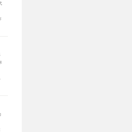
代
。
布
形
率
，
为
能