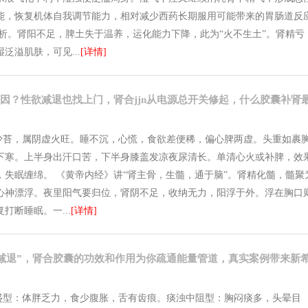
能，恢复机体自我调节能力，相对减少西药长期服用可能带来的胃肠道反
析。肾阳不足，脾土失于温养，运化能力下降，此为“火不生土”。肾精亏
溢肌肤，可见...
[详情]
因？性欲减退也找上门，肾合jjn从电源总开关修起，什么胶囊补肾
少苔，属阴虚火旺。睡不沉，心慌，食欲差便稀，偏心脾两虚。头重如裹
下寒。上半身出汗口苦，下半身膝盖发凉夜尿清长。单清心火或补脾，效
失眠缠绵。 《黄帝内经》讲“肾主骨，生髓，通于脑”。肾精化髓，髓聚
心神漂浮。夜里阳气要归位，肾阴不足，收纳无力，阳浮于外。浮在胸口
断睡眠。一...
[详情]
欲减退”，肾合胶囊的功效和作用为你疏通能量管道，真实案例带来新
盛型：体胖乏力，食少腹胀，舌有齿痕。痰浊中阻型：胸闷痰多，头晕目