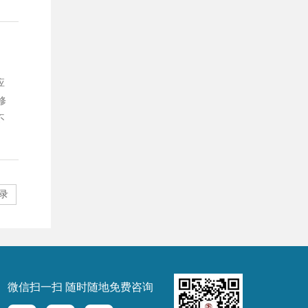
应
修
不
录
微信扫一扫 随时随地免费咨询