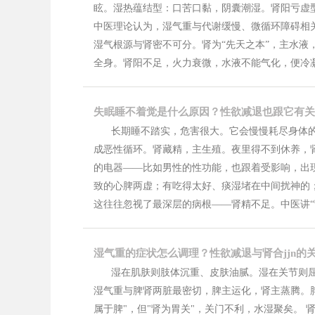
眩。湿热蕴结型：口苦口黏，阴囊潮湿。肾阳亏虚
中医理论认为，湿气重与代谢缓慢、微循环障碍相
湿气根源与肾密不可分。肾为“先天之本”，主水
全身。肾阳不足，火力衰微，水液不能气化，便冷凝成
失眠睡不着觉是什么原因？性欲减退也跟它有关？
长期睡不踏实，危害很大。它会慢慢耗尽身体的
成恶性循环。肾藏精，主生殖。夜里得不到休养，
的电器——比如男性的性功能，也跟着受影响，出
致的心脾两虚；有吃得太好、痰湿堵在中间扰神的
这往往忽视了最深层的病根——肾精不足。中医讲“肾
湿气重的症状怎么调理？性欲减退与肾合jjn
湿在肌肤则肢体沉重、皮肤油腻。湿在关节则
湿气重与脾肾两脏最密切，脾主运化，肾主蒸腾。
属于脾"，但"肾为胃关"，关门不利，水湿聚矣。