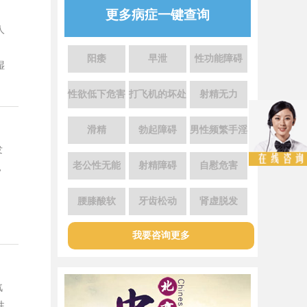
在人生的冬季，不少中老年人会发
更多病症一键查询
现，头晕眼花如同不期而至的小雪，
人
轻轻飘落却带来不小的困扰。这不仅
仅是年龄增长的自然现象，更是身体
阳痿
早泄
性功能障碍
湿
内部阴阳平衡被打破的微妙信号。小
雪
[详细]
性欲低下危害
打飞机的坏处
射精无力
在人生的长河中，身体如同一部精密
的机器，偶尔也会出现小故障。小
滑精
勃起障碍
男性频繁手淫
雪，一位中年朋友，近来就被血压低
发
头晕的问题所困扰，这不仅影响了她
老公性无能
射精障碍
自慰危害
，
的日常生活，还悄然间让她的 性欲减
[详细]
腰膝酸软
牙齿松动
肾虚脱发
、
我要咨询更多
汽
性