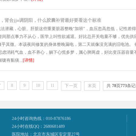
，肾合jjn调阴阳，什么胶囊补肾最好要看这个标准
无法潜藏，心脏、肝脏这些重要脏器整晚“加班”，血压忽高忽低，记性差得
妻间那点事力不从心，医学上叫性欲减退。好比总开关电量不够，优先供
微乎其微。本该夜间修复的身体整晚漏电，第二天就像没充满的旧电池。 
思虑消耗气血，血不养心，躺下心慌多梦，属心脾两虚，好比变压器容量
有黏痰...
[详情]
7
8
9
10
11
下一页
末页
共
78
页
773
条记
24小时咨询热线：010-87876186
24小时在线QQ：2680681489
医院地址：北京市东城区安定里27号