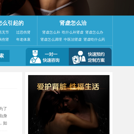
怎么引起的
肾虚怎么治
活无节
过恐伤肾
肾虚怎么补
吃什么补肾虚
肾虚怎么办
病伤肾
年老体衰
肾虚怎么调理
中医治肾虚
肾虚吃什么药
为了
由身
，如