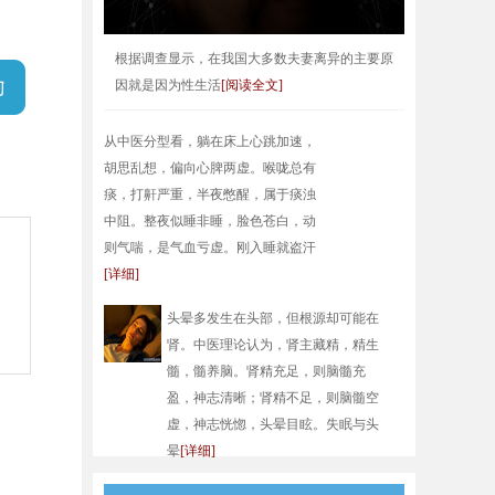
根据调查显示，在我国大多数夫妻离异的主要原
因就是因为性生活
[阅读全文]
从中医分型看，躺在床上心跳加速，
胡思乱想，偏向心脾两虚。喉咙总有
痰，打鼾严重，半夜憋醒，属于痰浊
中阻。整夜似睡非睡，脸色苍白，动
则气喘，是气血亏虚。刚入睡就盗汗
[详细]
头晕多发生在头部，但根源却可能在
肾。中医理论认为，肾主藏精，精生
髓，髓养脑。肾精充足，则脑髓充
盈，神志清晰；肾精不足，则脑髓空
虚，神志恍惚，头晕目眩。失眠与头
晕
[详细]