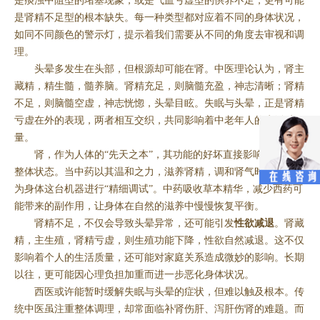
是痰浊中阻型的堵塞现象，或是气血亏虚型的供养不足，更有可能
是肾精不足型的根本缺失。每一种类型都对应着不同的身体状况，
如同不同颜色的警示灯，提示着我们需要从不同的角度去审视和调
理。
头晕多发生在头部，但根源却可能在肾。中医理论认为，肾主
藏精，精生髓，髓养脑。肾精充足，则脑髓充盈，神志清晰；肾精
不足，则脑髓空虚，神志恍惚，头晕目眩。失眠与头晕，正是肾精
亏虚在外的表现，两者相互交织，共同影响着中老年人的生活质
量。
肾，作为人体的“先天之本”，其功能的好坏直接影响着身体的
整体状态。当中药以其温和之力，滋养肾精，调和肾气时，便是在
为身体这台机器进行“精细调试”。中药吸收草本精华，减少西药可
能带来的副作用，让身体在自然的滋养中慢慢恢复平衡。
肾精不足，不仅会导致头晕异常，还可能引发
性欲减退
。肾藏
精，主生殖，肾精亏虚，则生殖功能下降，性欲自然减退。这不仅
影响着个人的生活质量，还可能对家庭关系造成微妙的影响。长期
以往，更可能因心理负担加重而进一步恶化身体状况。
西医或许能暂时缓解失眠与头晕的症状，但难以触及根本。传
统中医虽注重整体调理，却常面临补肾伤肝、泻肝伤肾的难题。而