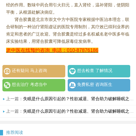
经的作用。数味中药合用引火归元，直入肾经，温补肾阳，使阴阳
平衡，从根源处解决病症。
肾合胶囊是北京市崇文中方中医院专家根据中医治本理念，联
合研制的一种治疗肾阳虚证的医院专用制剂，其疗效已得到业界的
肯定和患者的广泛欢迎。肾合胶囊是经过多名权威名老中医多年临
床实验结果，用肾合胶囊可降低尿毒症发病率。
老中医在线预约咨询
电话：010-87876186
还有疑问 马上咨询
想去检查 了解情况
想去治疗 考虑当中
免费私密 咨询医生
上一篇：
失眠是什么原因引起的？性欲减退、肾合助力破解睡眠之谜
上一篇：
失眠是什么原因引起的？性欲减退、肾合助力破解睡眠之谜
推荐阅读