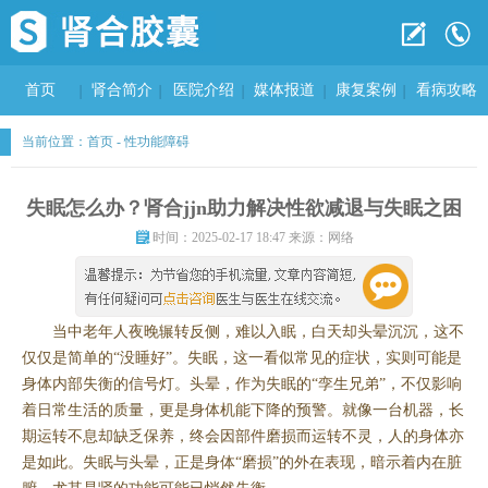
首页
肾合简介
医院介绍
媒体报道
康复案例
看病攻略
当前位置：
首页
-
性功能障碍
失眠怎么办？肾合jjn助力解决性欲减退与失眠之困
时间：2025-02-17 18:47 来源：网络
当中老年人夜晚辗转反侧，难以入眠，白天却头晕沉沉，这不
仅仅是简单的“没睡好”。失眠，这一看似常见的症状，实则可能是
身体内部失衡的信号灯。头晕，作为失眠的“孪生兄弟”，不仅影响
着日常生活的质量，更是身体机能下降的预警。就像一台机器，长
期运转不息却缺乏保养，终会因部件磨损而运转不灵，人的身体亦
是如此。失眠与头晕，正是身体“磨损”的外在表现，暗示着内在脏