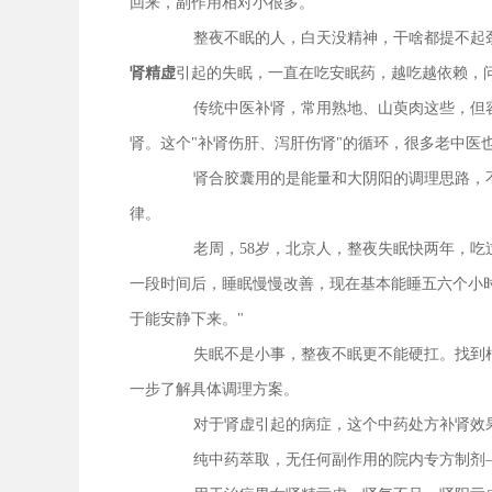
回来，副作用相对小很多。
整夜不眠的人，白天没精神，干啥都提不起
肾精虚
引起的失眠，一直在吃安眠药，越吃越依赖，
传统中医补肾，常用熟地、山萸肉这些，但
肾。这个"补肾伤肝、泻肝伤肾"的循环，很多老中医
肾合胶囊用的是能量和大阴阳的调理思路，
律。
老周，58岁，北京人，整夜失眠快两年，
一段时间后，睡眠慢慢改善，现在基本能睡五六个小
于能安静下来。"
失眠不是小事，整夜不眠更不能硬扛。找到
一步了解具体调理方案。
对于肾虚引起的病症，这个中药处方补肾效
纯中药萃取，无任何副作用的院内专方制剂