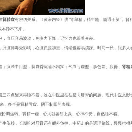
跟
肾精虚
有密切关系。《黄帝内经》讲"肾藏精，精生髓，髓通于脑"。肾
根本静不下来。
好，血压容易波动，免疫力下降，记忆力也跟着变差。
，肝脏排毒受影响，心脏负担加重，情绪也容易烦躁。时间一长，很多人
醒；痰浊中阻型，脑袋昏沉睡不踏实；气血亏虚型，脸色差、疲倦；
肾精
晨三四点醒来再睡不着，这在中医里往往指向肝肾的问题。现代中医文献
醒来，多半是肾精亏虚、阴不制阳的表现。
才能协调运转。肾精一虚，心火就容易上炎，心神不安，自然睡不着。
产生依赖，长期吃对肝肾还有额外负担。中药走的是调理路线，慢慢把根