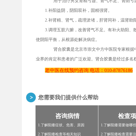
用于治疗男女肾精亏虚、肾气不足、肾阳亏
1.补阳益阴，阴阳双补，固精强肾。
2.补肾精、肾气，疏理淤堵，肝肾同补，温肾
3.调理五脏六腑，改善肾气不足。有补火助阳
使阴阳平衡，从根源处解决病症。
肾合胶囊是北京市崇文中方中医院专家根据中
业界的肯定和患者的广泛欢迎。肾合胶囊是经过多名
老中医在线预约咨询
电话：
010-87876186
您需要我们提供什么帮助
咨询病情
检查
1.了解阳痿症状、危害、原因
1.了解阳痿需要做哪
2.了解阳痿检查等相关知识
2.了解阳痿检查需要