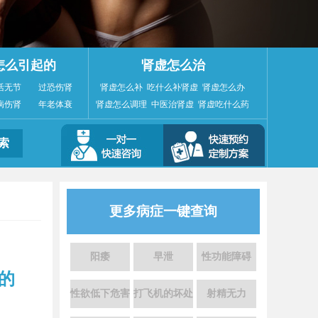
怎么引起的
肾虚怎么治
活无节
过恐伤肾
肾虚怎么补
吃什么补肾虚
肾虚怎么办
病伤肾
年老体衰
肾虚怎么调理
中医治肾虚
肾虚吃什么药
更多病症一键查询
阳痿
早泄
性功能障碍
的
性欲低下危害
打飞机的坏处
射精无力