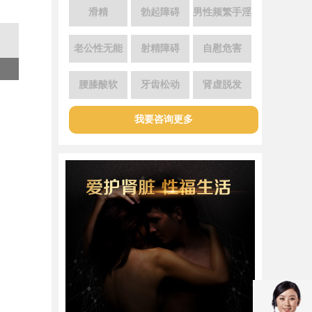
滑精
勃起障碍
男性频繁手淫
老公性无能
射精障碍
自慰危害
腰膝酸软
牙齿松动
肾虚脱发
我要咨询更多