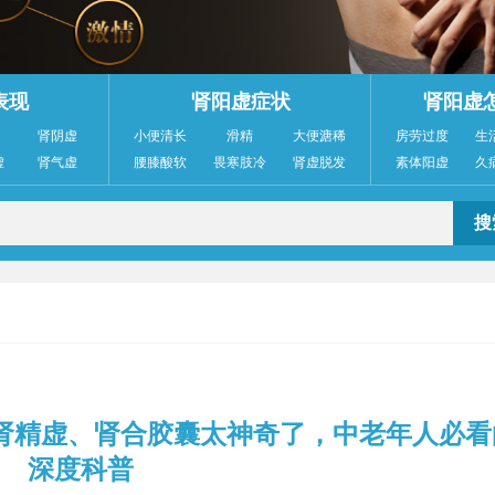
表现
肾阳虚症状
肾阳虚
肾阴虚
小便清长
滑精
大便溏稀
房劳过度
生
虚
肾气虚
腰膝酸软
畏寒肢冷
肾虚脱发
素体阳虚
久
肾精虚、肾合胶囊太神奇了，中老年人必看
深度科普