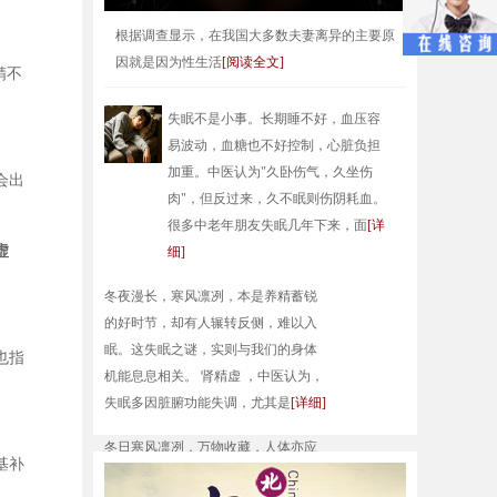
根据调查显示，在我国大多数夫妻离异的主要原
因就是因为性生活
[阅读全文]
精不
失眠不是小事。长期睡不好，血压容
易波动，血糖也不好控制，心脏负担
加重。中医认为"久卧伤气，久坐伤
会出
肉"，但反过来，久不眠则伤阴耗血。
很多中老年朋友失眠几年下来，面
[详
虚
细]
冬夜漫长，寒风凛冽，本是养精蓄锐
的好时节，却有人辗转反侧，难以入
眠。这失眠之谜，实则与我们的身体
也指
机能息息相关。 肾精虚 ，中医认为，
失眠多因脏腑功能失调，尤其是
[详细]
冬日寒风凛冽，万物收藏，人体亦应
基补
遵循自然规律，养阴固阳。 肾精虚 ，