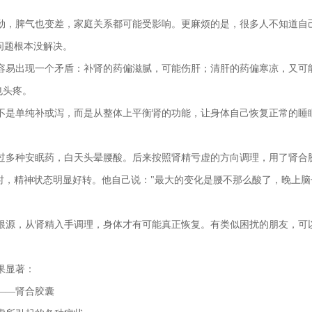
劲，脾气也变差，家庭关系都可能受影响。更麻烦的是，很多人不知道自
问题根本没解决。
容易出现一个矛盾：补肾的药偏滋腻，可能伤肝；清肝的药偏寒凉，又可
也头疼。
不是单纯补或泻，而是从整体上平衡肾的功能，让身体自己恢复正常的睡
吃过多种安眠药，白天头晕腰酸。后来按照肾精亏虚的方向调理，用了肾合
时，精神状态明显好转。他自己说："最大的变化是腰不那么酸了，晚上脑
根源，从肾精入手调理，身体才有可能真正恢复。有类似困扰的朋友，可
果显著：
——肾合胶囊