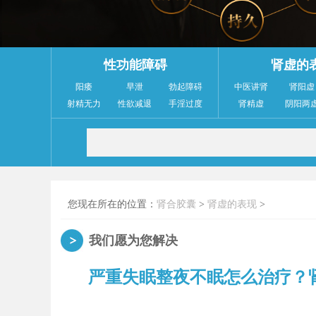
性功能障碍
肾虚的
阳痿
早泄
勃起障碍
中医讲肾
肾阳虚
射精无力
性欲减退
手淫过度
肾精虚
阴阳两
您现在所在的位置：
肾合胶囊
>
肾虚的表现
>
我们愿为您解决
严重失眠整夜不眠怎么治疗？