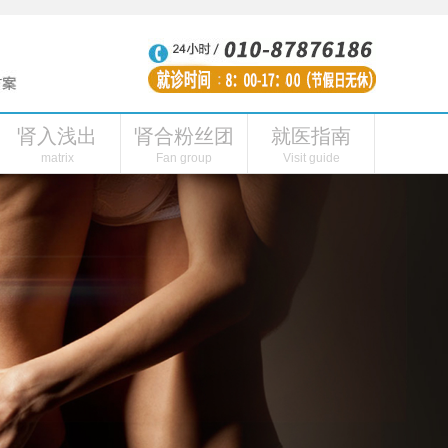
肾入浅出
肾合粉丝团
就医指南
性功能障碍
肾虚的表现
肾合内刊
肾阳虚症状
肾合头条
连线主播
肾合视频
肾阳虚怎么引起的
粉丝福利
肾合自媒体
肾病医院
私人
matrix
Fan group
Visit guide