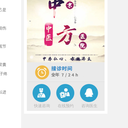
然而，不少中老年朋友却饱受失眠之
苦，夜不能寐，日不能安。这背后，
己是
隐藏着怎样的身体秘密？失眠，
[详细]
冬日寒风凛冽，夜长昼短，本是养精
能伤
蓄锐的好时节，却有不少中老年人饱
受失眠之苦。失眠，仿佛身体内的“夜
眠节
灯”失去了控制，无论夜晚多么宁静，
这盏灯却始终亮着，让人辗转反
[详细]
胶囊
子终
以进
快速咨询
在线预约
咨询医生