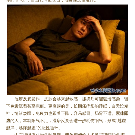
体的“外衣”，首当其冲被攻击，湿疹便反复发作。
湿疹反复发作，皮肤会越来越敏感，抓挠后可能破溃感染，留
下色素沉着甚至疤痕。更麻烦的是，长期瘙痒影响睡眠，白天没精
神，情绪烦躁，免疫力也跟着下降，容易感冒、肠胃不适。
素体阳
虚
的人，本就阳气不足，湿疹反复会进一步耗伤阳气，形成“越虚
越痒，越痒越虚”的恶性循环。