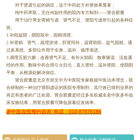
对于肾虚引起的病症，这个中药处方补肾效果显著：
纯中药萃取，无任何副作用的院内专方制剂——肾合胶囊
用于治疗男女肾精亏虚、肾气不足、肾阳亏虚所引起的各种症
状。
1.补阳益阴，阴阳双补，固精强肾。
2.补肾精、肾气，疏理淤堵，肝肾同补，温肾助阳，益气固精。通
过多系统、多部位作用于全身，温补、循序渐进。
3.调理五脏六腑，改善肾气不足。有补火助阳、散寒驱湿、活血通
经的作用。数味中药合用引火归元，直入肾经，温补肾阳，使阴阳
平衡，从根源处解决病症。
肾合胶囊是北京市崇文中方中医院专家根据中医治本理念，联
合研制的一种治疗肾阳虚证的医院专用制剂，其疗效已得到业界的
肯定和患者的广泛欢迎。肾合胶囊是经过多名权威名老中医多年临
床实验结果，用肾合胶囊可降低尿毒症发病率。
老中医在线预约咨询
电话：010-87876186