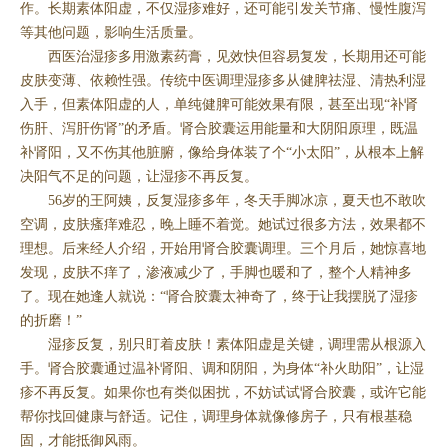
作。长期素体阳虚，不仅湿疹难好，还可能引发关节痛、慢性腹泻
等其他问题，影响生活质量。
西医治湿疹多用激素药膏，见效快但容易复发，长期用还可能
皮肤变薄、依赖性强。传统中医调理湿疹多从健脾祛湿、清热利湿
入手，但素体阳虚的人，单纯健脾可能效果有限，甚至出现“补肾
伤肝、泻肝伤肾”的矛盾。肾合胶囊运用能量和大阴阳原理，既温
补肾阳，又不伤其他脏腑，像给身体装了个“小太阳”，从根本上解
决阳气不足的问题，让湿疹不再反复。
56岁的王阿姨，反复湿疹多年，冬天手脚冰凉，夏天也不敢吹
空调，皮肤瘙痒难忍，晚上睡不着觉。她试过很多方法，效果都不
理想。后来经人介绍，开始用肾合胶囊调理。三个月后，她惊喜地
发现，皮肤不痒了，渗液减少了，手脚也暖和了，整个人精神多
了。现在她逢人就说：“肾合胶囊太神奇了，终于让我摆脱了湿疹
的折磨！”
湿疹反复，别只盯着皮肤！素体阳虚是关键，调理需从根源入
手。肾合胶囊通过温补肾阳、调和阴阳，为身体“补火助阳”，让湿
疹不再反复。如果你也有类似困扰，不妨试试肾合胶囊，或许它能
帮你找回健康与舒适。记住，调理身体就像修房子，只有根基稳
固，才能抵御风雨。