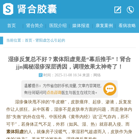
首页
肾合简介
医院介绍
媒体报道
康复案例
看病攻略
当前位置：
首页
-
肾阳虚怎么引起的
湿疹反复总不好？素体阳虚竟是“幕后推手”！肾合
jjn揭秘湿疹深层诱因，调理效果太神奇了！
时间：2025-11-08 16:34 来源：网络
湿疹像块甩不掉的“牛皮糖”，皮肤瘙痒、起疹、渗液，反复发
作让人抓狂。从中医看，湿疹不是皮肤单方面的问题，而是身体内
部“失衡”的外在信号。中医经典《黄帝内经》说“正气存内，邪不
可干”，若身体正气不足，外邪（如风、湿、热）就容易入侵。而
素体阳虚
的人，就像房子没暖气，寒湿邪气趁虚而入，皮肤作为身