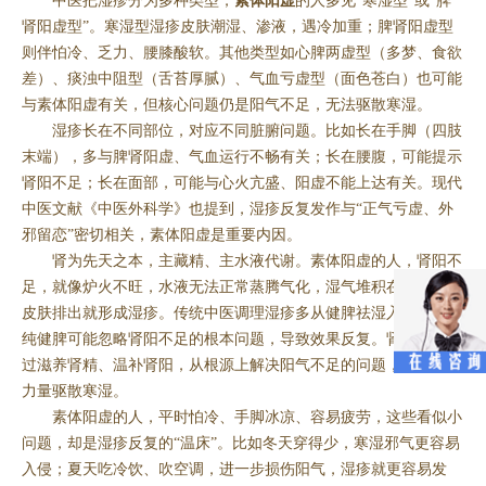
中医把湿疹分为多种类型，
素体阳虚
的人多见“寒湿型”或“脾
肾阳虚型”。寒湿型湿疹皮肤潮湿、渗液，遇冷加重；脾肾阳虚型
则伴怕冷、乏力、腰膝酸软。其他类型如心脾两虚型（多梦、食欲
差）、痰浊中阻型（舌苔厚腻）、气血亏虚型（面色苍白）也可能
与素体阳虚有关，但核心问题仍是阳气不足，无法驱散寒湿。
湿疹长在不同部位，对应不同脏腑问题。比如长在手脚（四肢
末端），多与脾肾阳虚、气血运行不畅有关；长在腰腹，可能提示
肾阳不足；长在面部，可能与心火亢盛、阳虚不能上达有关。现代
中医文献《中医外科学》也提到，湿疹反复发作与“正气亏虚、外
邪留恋”密切相关，素体阳虚是重要内因。
肾为先天之本，主藏精、主水液代谢。素体阳虚的人，肾阳不
足，就像炉火不旺，水液无法正常蒸腾气化，湿气堆积在体内，从
皮肤排出就形成湿疹。传统中医调理湿疹多从健脾祛湿入手，但单
纯健脾可能忽略肾阳不足的根本问题，导致效果反复。肾合胶囊通
过滋养肾精、温补肾阳，从根源上解决阳气不足的问题，让身体有
力量驱散寒湿。
素体阳虚的人，平时怕冷、手脚冰凉、容易疲劳，这些看似小
问题，却是湿疹反复的“温床”。比如冬天穿得少，寒湿邪气更容易
入侵；夏天吃冷饮、吹空调，进一步损伤阳气，湿疹就更容易发