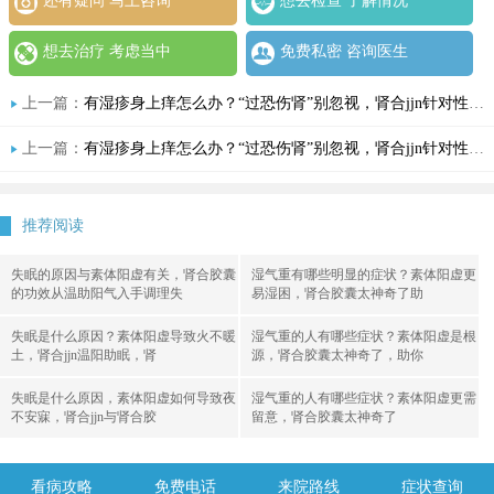
还有疑问 马上咨询
想去检查 了解情况
想去治疗 考虑当中
免费私密 咨询医生
上一篇：
有湿疹身上痒怎么办？“过恐伤肾”别忽视，肾合jjn针对性调理湿疹有招
上一篇：
有湿疹身上痒怎么办？“过恐伤肾”别忽视，肾合jjn针对性调理湿疹有招
推荐阅读
失眠的原因与素体阳虚有关，肾合胶囊
湿气重有哪些明显的症状？素体阳虚更
的功效从温助阳气入手调理失
易湿困，肾合胶囊太神奇了助
失眠是什么原因？素体阳虚导致火不暖
湿气重的人有哪些症状？素体阳虚是根
土，肾合jjn温阳助眠，肾
源，肾合胶囊太神奇了，助你
失眠是什么原因，素体阳虚如何导致夜
湿气重的人有哪些症状？素体阳虚更需
不安寐，肾合jjn与肾合胶
留意，肾合胶囊太神奇了
看病攻略
免费电话
来院路线
症状查询