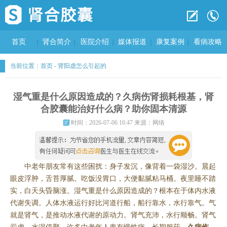
首页
肾合简介
医院介绍
媒体报道
康复案例
看病攻略
当前位置：
首页
-
肾阳虚怎么引起的
湿气重是什么原因造成的？久病伤肾损耗根基，肾
合胶囊能治好什么病？助你固本清源
时间：2026-07-06 16:47 来源：网络
中老年朋友常有这些困扰：身子发沉，像背着一袋湿沙。晨起
眼皮浮肿，舌苔厚腻。吃饭没胃口，大便黏腻粘马桶。夜里睡不踏
实，白天头昏脑涨。湿气重是什么原因造成的？根本在于体内水液
代谢失调。人体水液运行好比河道行船，船行靠水，水行靠气。气
就是肾气，是推动水液代谢的原动力。肾气充沛，水行顺畅。肾气