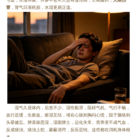
亏虚，水湿停聚。许多中老年人患有慢性病，长期服药，
久病伤
肾
，肾气日渐耗损，水湿更易泛滥。
湿气久居体内，后患不少。湿性黏滞，阻碍气机。气行不畅，
血行迟缓，生瘀血。瘀湿互结，堵在心脉则胸闷心慌，阻于脑络则
头晕健忘。脾喜燥恶湿，湿困脾土，运化失常。营养变不成气血，
反成痰浊。痰浊上犯，蒙蔽清窍，反应迟钝。这些都在消耗身体根