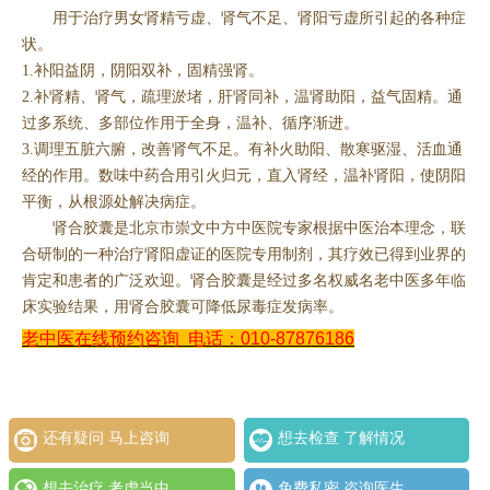
用于治疗男女肾精亏虚、肾气不足、肾阳亏虚所引起的各种症
状。
1.补阳益阴，阴阳双补，固精强肾。
2.补肾精、肾气，疏理淤堵，肝肾同补，温肾助阳，益气固精。通
过多系统、多部位作用于全身，温补、循序渐进。
3.调理五脏六腑，改善肾气不足。有补火助阳、散寒驱湿、活血通
经的作用。数味中药合用引火归元，直入肾经，温补肾阳，使阴阳
平衡，从根源处解决病症。
肾合胶囊是北京市崇文中方中医院专家根据中医治本理念，联
合研制的一种治疗肾阳虚证的医院专用制剂，其疗效已得到业界的
肯定和患者的广泛欢迎。肾合胶囊是经过多名权威名老中医多年临
床实验结果，用肾合胶囊可降低尿毒症发病率。
老中医在线预约咨询
电话：010-87876186
还有疑问 马上咨询
想去检查 了解情况
想去治疗 考虑当中
免费私密 咨询医生