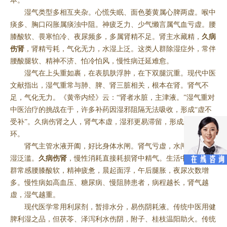
本。
湿气类型多相互夹杂。心慌失眠、面色萎黄属心脾两虚。喉中
痰多、胸口闷胀属痰浊中阻。神疲乏力、少气懒言属气血亏虚。腰
膝酸软、畏寒怕冷、夜尿频多，多属肾精不足。肾主水藏精，
久病
伤肾
，肾精亏耗，气化无力，水湿上泛。这类人群除湿症外，常伴
腰酸腿软、精神不济、怕冷怕风，慢性病迁延难愈。
湿气在上头重如裹，在表肌肤浮肿，在下双腿沉重。现代中医
文献指出，湿气重常与肺、脾、肾三脏相关，根本在肾。肾气不
足，气化无力。《黄帝内经》云：“肾者水脏，主津液。”湿气重对
中医治疗的挑战在于，许多补药因湿邪阻隔无法吸收，形成“虚不
受补”。久病伤肾之人，肾气本虚，湿邪更易滞留，形成恶性循
环。
肾气主管水液开阖，好比身体水闸。肾气亏虚，水闸失灵，水
湿泛滥。
久病伤肾
，慢性消耗直接耗损肾中精气。生活中，这类人
群常感腰膝酸软，精神疲惫，晨起面浮，午后腿胀，夜尿次数增
多。慢性病如高血压、糖尿病、慢阻肺患者，病程越长，肾气越
虚，湿气越重。
现代医学常用利尿剂，暂排水分，易伤阴耗液。传统中医用健
脾利湿之品，但茯苓、泽泻利水伤阴，附子、桂枝温阳助火。传统