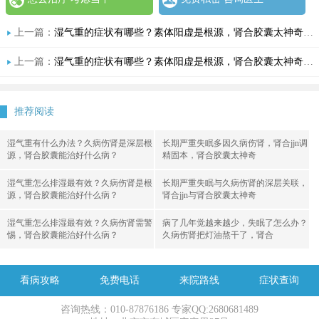
上一篇：
湿气重的症状有哪些？素体阳虚是根源，肾合胶囊太神奇了，助你温阳祛湿
上一篇：
湿气重的症状有哪些？素体阳虚是根源，肾合胶囊太神奇了，助你温阳祛湿
推荐阅读
湿气重有什么办法？久病伤肾是深层根
长期严重失眠多因久病伤肾，肾合jjn调
源，肾合胶囊能治好什么病？
精固本，肾合胶囊太神奇
湿气重怎么排湿最有效？久病伤肾是根
长期严重失眠与久病伤肾的深层关联，
源，肾合胶囊能治好什么病？
肾合jjn与肾合胶囊太神奇
湿气重怎么排湿最有效？久病伤肾需警
病了几年觉越来越少，失眠了怎么办？
惕，肾合胶囊能治好什么病？
久病伤肾把灯油熬干了，肾合
看病攻略
免费电话
来院路线
症状查询
咨询热线：010-87876186 专家QQ:2680681489