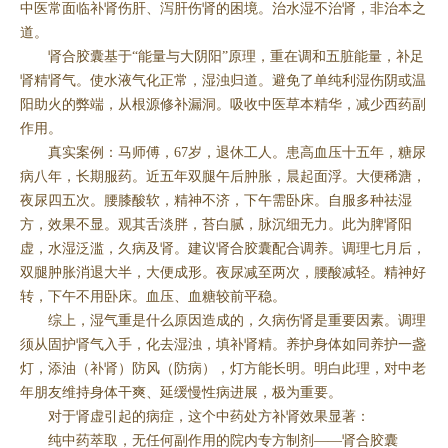
中医常面临补肾伤肝、泻肝伤肾的困境。治水湿不治肾，非治本之
道。
肾合胶囊基于“能量与大阴阳”原理，重在调和五脏能量，补足
肾精肾气。使水液气化正常，湿浊归道。避免了单纯利湿伤阴或温
阳助火的弊端，从根源修补漏洞。吸收中医草本精华，减少西药副
作用。
真实案例：马师傅，67岁，退休工人。患高血压十五年，糖尿
病八年，长期服药。近五年双腿午后肿胀，晨起面浮。大便稀溏，
夜尿四五次。腰膝酸软，精神不济，下午需卧床。自服多种祛湿
方，效果不显。观其舌淡胖，苔白腻，脉沉细无力。此为脾肾阳
虚，水湿泛滥，久病及肾。建议肾合胶囊配合调养。调理七月后，
双腿肿胀消退大半，大便成形。夜尿减至两次，腰酸减轻。精神好
转，下午不用卧床。血压、血糖较前平稳。
综上，湿气重是什么原因造成的，久病伤肾是重要因素。调理
须从固护肾气入手，化去湿浊，填补肾精。养护身体如同养护一盏
灯，添油（补肾）防风（防病），灯方能长明。明白此理，对中老
年朋友维持身体干爽、延缓慢性病进展，极为重要。
对于肾虚引起的病症，这个中药处方补肾效果显著：
纯中药萃取，无任何副作用的院内专方制剂——肾合胶囊