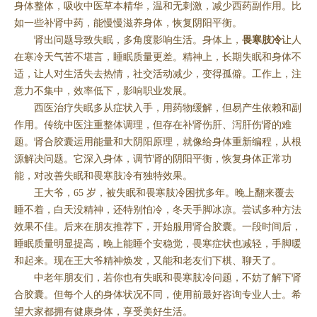
身体整体，吸收中医草本精华，温和无刺激，减少西药副作用。比
如一些补肾中药，能慢慢滋养身体，恢复阴阳平衡。
肾出问题导致失眠，多角度影响生活。身体上，
畏寒肢冷
让人
在寒冷天气苦不堪言，睡眠质量更差。精神上，长期失眠和身体不
适，让人对生活失去热情，社交活动减少，变得孤僻。工作上，注
意力不集中，效率低下，影响职业发展。
西医治疗失眠多从症状入手，用药物缓解，但易产生依赖和副
作用。传统中医注重整体调理，但存在补肾伤肝、泻肝伤肾的难
题。肾合胶囊运用能量和大阴阳原理，就像给身体重新编程，从根
源解决问题。它深入身体，调节肾的阴阳平衡，恢复身体正常功
能，对改善失眠和畏寒肢冷有独特效果。
王大爷，65 岁，被失眠和畏寒肢冷困扰多年。晚上翻来覆去
睡不着，白天没精神，还特别怕冷，冬天手脚冰凉。尝试多种方法
效果不佳。后来在朋友推荐下，开始服用肾合胶囊。一段时间后，
睡眠质量明显提高，晚上能睡个安稳觉，畏寒症状也减轻，手脚暖
和起来。现在王大爷精神焕发，又能和老友们下棋、聊天了。
中老年朋友们，若你也有失眠和畏寒肢冷问题，不妨了解下肾
合胶囊。但每个人的身体状况不同，使用前最好咨询专业人士。希
望大家都拥有健康身体，享受美好生活。