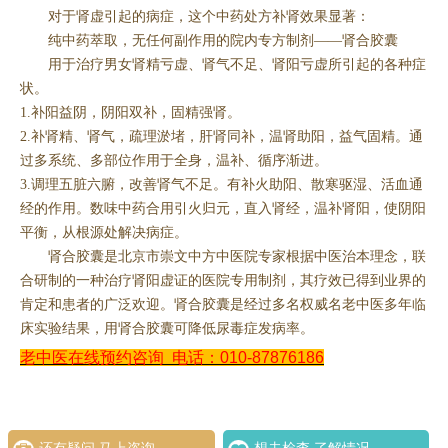
对于肾虚引起的病症，这个中药处方补肾效果显著：
纯中药萃取，无任何副作用的院内专方制剂——肾合胶囊
用于治疗男女肾精亏虚、肾气不足、肾阳亏虚所引起的各种症
状。
1.补阳益阴，阴阳双补，固精强肾。
2.补肾精、肾气，疏理淤堵，肝肾同补，温肾助阳，益气固精。通
过多系统、多部位作用于全身，温补、循序渐进。
3.调理五脏六腑，改善肾气不足。有补火助阳、散寒驱湿、活血通
经的作用。数味中药合用引火归元，直入肾经，温补肾阳，使阴阳
平衡，从根源处解决病症。
肾合胶囊是北京市崇文中方中医院专家根据中医治本理念，联
合研制的一种治疗肾阳虚证的医院专用制剂，其疗效已得到业界的
肯定和患者的广泛欢迎。肾合胶囊是经过多名权威名老中医多年临
床实验结果，用肾合胶囊可降低尿毒症发病率。
老中医在线预约咨询
电话：010-87876186