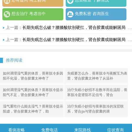
还有疑问 马上咨询
想去检查 了解情况
想去治疗 考虑当中
免费私密 咨询医生
上一篇：
长期失眠怎么破？腰膝酸软别硬扛，肾合胶囊或能解困局
下一篇：
上一篇：
长期失眠怎么破？腰膝酸软别硬扛，肾合胶囊或能解困局
下一篇：
推荐阅读
如何调理湿气重的体质，畏寒肢冷多因
失眠要怎么办，畏寒肢冷与夜醒互为表
阳不化湿，肾合胶囊太神奇了
里，肾合胶囊太神奇了从温补
如何调理湿气重的体质？畏寒肢冷提示
治疗失眠小妙招不在数羊而在温阳，畏
阳气不足，肾合胶囊太神奇了
寒肢冷是肾阳不足信号，肾合
湿气重吃什么能去湿气？畏寒肢冷提示
治疗失眠小妙招与畏寒肢冷的深层联
阳虚，肾合胶囊太神奇了，助
系，肾合jjn与肾合胶囊的调
看病攻略
免费电话
来院路线
症状查询