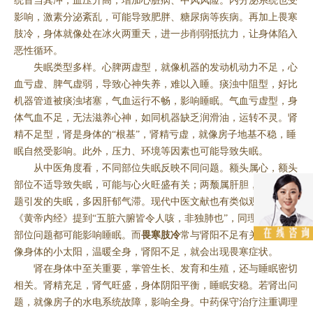
统首当其冲，血压升高，增加心脏病、中风风险。内分泌系统也受
影响，激素分泌紊乱，可能导致肥胖、糖尿病等疾病。再加上畏寒
肢冷，身体就像处在冰火两重天，进一步削弱抵抗力，让身体陷入
恶性循环。
失眠类型多样。心脾两虚型，就像机器的发动机动力不足，心
血亏虚、脾气虚弱，导致心神失养，难以入睡。痰浊中阻型，好比
机器管道被痰浊堵塞，气血运行不畅，影响睡眠。气血亏虚型，身
体气血不足，无法滋养心神，如同机器缺乏润滑油，运转不灵。肾
精不足型，肾是身体的“根基”，肾精亏虚，就像房子地基不稳，睡
眠自然受影响。此外，压力、环境等因素也可能导致失眠。
从中医角度看，不同部位失眠反映不同问题。额头属心，额头
部位不适导致失眠，可能与心火旺盛有关；两颓属肝胆，此部位问
题引发的失眠，多因肝郁气滞。现代中医文献也有类似观点，如
《黄帝内经》提到“五脏六腑皆令人咳，非独肺也”，同理，身体各
部位问题都可能影响睡眠。而
畏寒肢冷
常与肾阳不足有关，肾阳就
像身体的小太阳，温暖全身，肾阳不足，就会出现畏寒症状。
肾在身体中至关重要，掌管生长、发育和生殖，还与睡眠密切
相关。肾精充足，肾气旺盛，身体阴阳平衡，睡眠安稳。若肾出问
题，就像房子的水电系统故障，影响全身。中药保守治疗注重调理