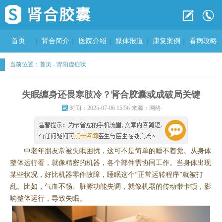
首页
肾合简介
医院介绍
媒体报道
康复案例
看病攻略
当前位置：
首页
-
肾阳虚症状
失眠缠身还畏寒肢冷？肾合胶囊或成破局关键
时间：2025-07-06 15:56 来源：网络
中老年朋友常被失眠困扰，这可不是简单的睡不着觉。从身体
整体运行看，就像精密的机器，各个部件需协同工作。当身体出现
某些状况，好比机器零件故障，睡眠这个“正常运转程序”就被打
乱。比如，气血不畅、脏腑功能失调，就像机器的传动带卡顿，影
响整体运行，导致失眠。