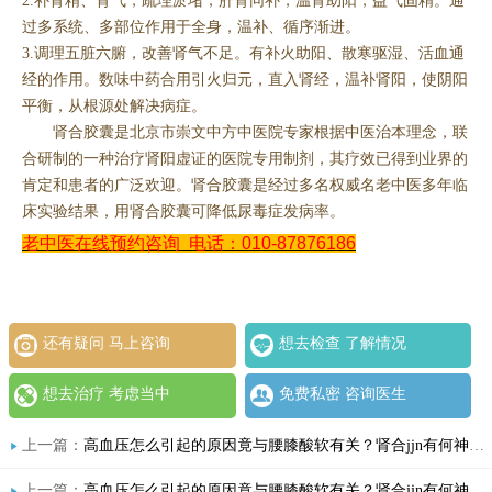
2.补肾精、肾气，疏理淤堵，肝肾同补，温肾助阳，益气固精。通
过多系统、多部位作用于全身，温补、循序渐进。
3.调理五脏六腑，改善肾气不足。有补火助阳、散寒驱湿、活血通
经的作用。数味中药合用引火归元，直入肾经，温补肾阳，使阴阳
平衡，从根源处解决病症。
肾合胶囊是北京市崇文中方中医院专家根据中医治本理念，联
合研制的一种治疗肾阳虚证的医院专用制剂，其疗效已得到业界的
肯定和患者的广泛欢迎。肾合胶囊是经过多名权威名老中医多年临
床实验结果，用肾合胶囊可降低尿毒症发病率。
老中医在线预约咨询
电话：010-87876186
还有疑问 马上咨询
想去检查 了解情况
想去治疗 考虑当中
免费私密 咨询医生
上一篇：
高血压怎么引起的原因竟与腰膝酸软有关？肾合jjn有何神奇功效与作用，能破解血压难题？
上一篇：
高血压怎么引起的原因竟与腰膝酸软有关？肾合jjn有何神奇功效与作用，能破解血压难题？