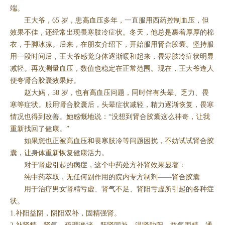
端。
王大爷，65 岁，患高血压多年，一直服用西药控制血压，但
效果不佳，还经常出现畏寒肢冷症状。冬天，他总是裹着厚厚的棉
衣，手脚冰凉。后来，在朋友介绍下，开始服用肾合胶囊。坚持服
用一段时间后，王大爷感觉身体逐渐暖和起来，畏寒肢冷症状明显
减轻。再次测量血压，数值也稳定在正常范围。现在，王大爷逢人
便夸肾合胶囊效果好。
赵大妈，58 岁，也有高血压问题，同时伴有头晕、乏力、畏
寒等症状。服用肾合胶囊后，头晕症状减轻，精力逐渐恢复，畏寒
情况也得到改善。她感慨地说：“没想到肾合胶囊这么神奇，让我
重新找回了健康。”
如果您也正被高血压和畏寒肢冷等问题困扰，不妨试试肾合胶
囊，让身体重新恢复健康活力。
对于肾虚引起的病症，这个中药处方补肾效果显著：
纯中药萃取，无任何副作用的院内专方制剂——肾合胶囊
用于治疗男女肾精亏虚、肾气不足、肾阳亏虚所引起的各种症
状。
1.补阳益阴，阴阳双补，固精强肾。