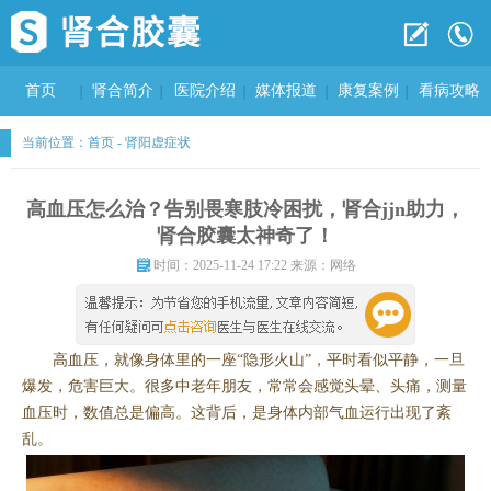
首页
肾合简介
医院介绍
媒体报道
康复案例
看病攻略
当前位置：
首页
-
肾阳虚症状
高血压怎么治？告别畏寒肢冷困扰，肾合jjn助力，
肾合胶囊太神奇了！
时间：2025-11-24 17:22 来源：网络
高血压，就像身体里的一座“隐形火山”，平时看似平静，一旦
爆发，危害巨大。很多中老年朋友，常常会感觉头晕、头痛，测量
血压时，数值总是偏高。这背后，是身体内部气血运行出现了紊
乱。