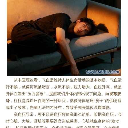
从中医理论看，气血是维持人体生命活动的基本物质。气血运
行不畅，就像河流被堵塞，水流不畅，压力增大。血压升高，就是
身体在发出“压力警报”，提醒我们身体内部出现了问题。而
畏寒肢
冷
，往往是高血压伴随的一种症状，就像身体这座“房子”的供暖系
统出了故障，热量无法均匀分布，导致手脚等部位温度降低。
高血压异常，可不只是血压数值高那么简单。长期高血压，会
对心脏、大脑、肾脏等重要器官造成损害。心脏就像身体的“发动