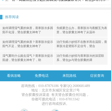
推荐阅读
如何调理湿气重的体质，畏寒肢冷多因
失眠要怎么办，畏寒肢冷与夜醒互为表
阳不化湿，肾合胶囊太神奇了
里，肾合胶囊太神奇了从温补
如何调理湿气重的体质？畏寒肢冷提示
治疗失眠小妙招不在数羊而在温阳，畏
阳气不足，肾合胶囊太神奇了
寒肢冷是肾阳不足信号，肾合
湿气重吃什么能去湿气？畏寒肢冷提示
治疗失眠小妙招与畏寒肢冷的深层联
阳虚，肾合胶囊太神奇了，助
系，肾合jjn与肾合胶囊的调
看病攻略
免费电话
来院路线
症状查询
咨询热线：010-87876186 专家QQ:2680681489
地址：北京市东城区安定里27号
肾合胶囊投诉渠道: 有关肾合胶囊任何问题，
你都可拨此电话：010-87813342
进行咨询或投诉。