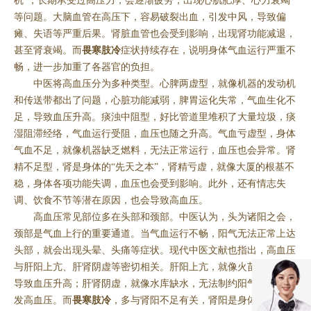
机”，长期承受过高压力，会逐渐疲劳，出现心肌肥厚、心力衰竭
等问题。大脑血管在高压下，容易破裂出血，引发中风，导致偏
瘫、失语等严重后果。肾脏血管也会受到影响，出现肾功能减退，
甚至肾衰竭。而
畏寒肢冷
症状持续存在，说明身体气血运行严重不
畅，进一步加重了各器官的负担。
中医将高血压分为多种类型。心脾两虚型，就像机器的发动机
和传送带都出了问题，心脏功能减弱，脾胃运化失常，气血生化不
足，导致血压升高。痰浊中阻型，好比管道里堆积了大量垃圾，痰
湿阻滞经络，气血运行受阻，血压也随之升高。气血亏虚型，身体
气血不足，就像机器缺乏燃料，无法正常运行，血压也会异常。肾
精不足型，肾是身体的“先天之本”，肾精亏虚，就像大厦的根基不
稳，身体各项功能失调，血压也会受到影响。此外，还有情志失
调、饮食不节等潜在原因，也会导致高血压。
高血压常见部位多在头部和颈部。中医认为，头为诸阳之会，
颈部是气血上行的重要通道。当气血运行不畅，阳气无法正常上达
头部，就会出现头晕、头痛等症状。现代中医文献也指出，高血压
与肝阳上亢、肝肾阴虚等密切相关。肝阳上亢，就像火苗往上窜，
导致血压升高；肝肾阴虚，就像水库缺水，无法制约阳气，也会引
发高血压。而
畏寒肢冷
，多与肾阳不足有关，肾阳是身体的“小火