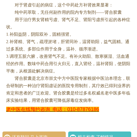
对于肾虚引起的病症，这个中药处方补肾效果显著：
纯中药萃取，无任何副作用的院内专方制剂——肾合胶囊
用于治疗男女肾精亏虚、肾气不足、肾阳亏虚所引起的各种症
状。
1.补阳益阴，阴阳双补，固精强肾。
2.补肾精、肾气，疏理淤堵，肝肾同补，温肾助阳，益气固精。通
过多系统、多部位作用于全身，温补、循序渐进。
3.调理五脏六腑，改善肾气不足。有补火助阳、散寒驱湿、活血通
经的作用。数味中药合用引火归元，直入肾经，温补肾阳，使阴阳
平衡，从根源处解决病症。
肾合胶囊是北京市崇文中方中医院专家根据中医治本理念，联
合研制的一种治疗肾阳虚证的医院专用制剂，其疗效已得到业界的
肯定和患者的广泛欢迎。肾合胶囊是经过多名权威名老中医多年临
床实验结果，用肾合胶囊可降低尿毒症发病率。
老中医在线预约咨询
电话：010-87876186