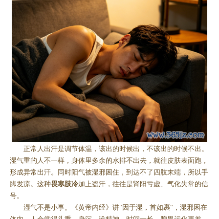
正常人出汗是调节体温，该出的时候出，不该出的时候不出。
湿气重的人不一样，身体里多余的水排不出去，就往皮肤表面跑，
形成异常出汗。同时阳气被湿邪困住，到达不了四肢末端，所以手
脚发凉。这种
畏寒肢冷
加上盗汗，往往是肾阳亏虚、气化失常的信
号。
湿气不是小事。《黄帝内经》讲"因于湿，首如裹"，湿邪困在