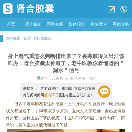
首页
肾合简介
医院介绍
媒体报道
康复案例
看病攻略
当前位置：
首页
-
肾阳虚症状
身上湿气重怎么判断排出来了？畏寒肢冷又出汗该
咋办，肾合胶囊太神奇了，老中医教你看懂肾的＂
漏水＂信号
时间：2026-05-09 16:44 来源：网络
很多中老年朋友有这种感觉：上半身动不动就冒汗，晚上睡觉
枕头都湿透了，手脚却冰凉冰凉的，夏天别人穿短袖，自己还得披
件外套。这种上热下寒的状态，中医叫"阳气不固，湿邪内停"。简
单说，身体里的水液代谢出了问题。