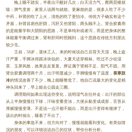
晚上睡不踏实，半夜出汗醒好几次；白天没力气，爬两层楼就
喘；脾气变差，家里人说两句就烦。更麻烦的是，很多人吃了不少
中药，补肾的吃了上火，清热的吃了更怕冷。传统方子确实有这个
矛盾，补肾容易伤肝阴，泻肝又伤肾阳，两头顾不上。肾合胶囊用
的是能量学和大阴阳的思路，不是单纯补或者泻，而是把身体的整
体能量平衡调过来，肾和肝同时照顾到，这个思路在传统方剂里比
较少见。
王叔，58岁，退休工人。来的时候说自己后背天天湿，晚上盗
汗严重，手脚冰得跟冰块似的，大夏天还穿棉袜。吃过不少祛湿
茶、玉屏风散，效果反反复复。辨证属于肾精不足、阳气不固。用
肾合胶囊调理两个月，出汗明显减少，手脚慢慢有了温度，
畏寒肢
冷
的情况改善了不少，晚上能睡整觉了。他自己说最大的变化是精
神头回来了，早上能去公园走三圈。
调理期间如果出现这些变化，说明湿气在往外走：出汗的部位
从上半身慢慢往下移，汗味变重变浊，大便从黏变成成形，舌苔从
厚腻慢慢变薄。不是说一点汗都不能出，而是出汗变得有规律了，
该出的时候出，睡着了不出了。
身体的事急不来，但方向对了，慢慢就能看到变化。有类似情
况的朋友，可以详细说说自己的症状，帮你分析分析。