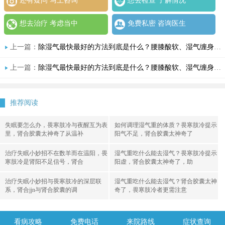
还有疑问 马上咨询
想去检查 了解情况
想去治疗 考虑当中
免费私密 咨询医生
上一篇：
除湿气最快最好的方法到底是什么？腰膝酸软、湿气缠身怎么办？肾合jjn肾合胶囊的功效和作用帮你从根上调理
上一篇：
除湿气最快最好的方法到底是什么？腰膝酸软、湿气缠身怎么办？肾合jjn肾合胶囊的功效和作用帮你从根上调理
推荐阅读
失眠要怎么办，畏寒肢冷与夜醒互为表
如何调理湿气重的体质？畏寒肢冷提示
里，肾合胶囊太神奇了从温补
阳气不足，肾合胶囊太神奇了
治疗失眠小妙招不在数羊而在温阳，畏
湿气重吃什么能去湿气？畏寒肢冷提示
寒肢冷是肾阳不足信号，肾合
阳虚，肾合胶囊太神奇了，助
治疗失眠小妙招与畏寒肢冷的深层联
湿气重吃什么能去湿气？肾合胶囊太神
系，肾合jjn与肾合胶囊的调
奇了，畏寒肢冷者更需注意
看病攻略
免费电话
来院路线
症状查询