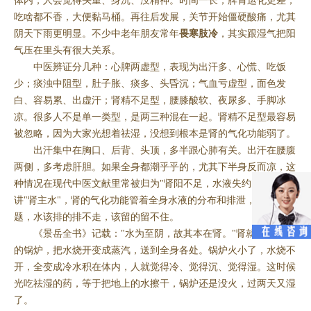
体内，人会觉得头重、身沉、没精神。时间一长，脾胃运化更差，
吃啥都不香，大便黏马桶。再往后发展，关节开始僵硬酸痛，尤其
阴天下雨更明显。不少中老年朋友常年
畏寒肢冷
，其实跟湿气把阳
气压在里头有很大关系。
中医辨证分几种：心脾两虚型，表现为出汗多、心慌、吃饭
少；痰浊中阻型，肚子胀、痰多、头昏沉；气血亏虚型，面色发
白、容易累、出虚汗；肾精不足型，腰膝酸软、夜尿多、手脚冰
凉。很多人不是单一类型，是两三种混在一起。肾精不足型最容易
被忽略，因为大家光想着祛湿，没想到根本是肾的气化功能弱了。
出汗集中在胸口、后背、头顶，多半跟心肺有关。出汗在腰腹
两侧，多考虑肝胆。如果全身都潮乎乎的，尤其下半身反而凉，这
种情况在现代中医文献里常被归为"肾阳不足，水液失约"。中医
讲"肾主水"，肾的气化功能管着全身水液的分布和排泄，肾出了问
题，水该排的排不走，该留的留不住。
《景岳全书》记载："水为至阴，故其本在肾。"肾就像身体里
的锅炉，把水烧开变成蒸汽，送到全身各处。锅炉火小了，水烧不
开，全变成冷水积在体内，人就觉得冷、觉得沉、觉得湿。这时候
光吃祛湿的药，等于把地上的水擦干，锅炉还是没火，过两天又湿
了。