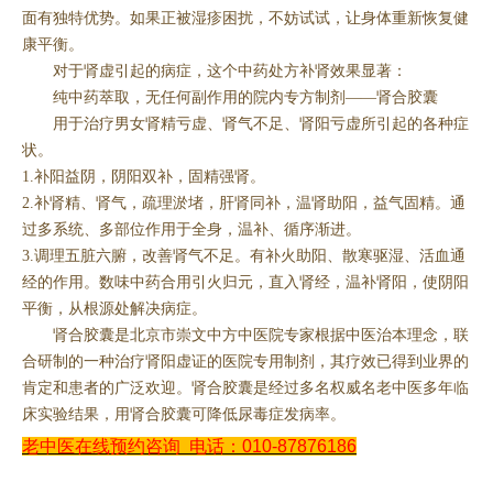
面有独特优势。如果正被湿疹困扰，不妨试试，让身体重新恢复健
康平衡。
对于肾虚引起的病症，这个中药处方补肾效果显著：
纯中药萃取，无任何副作用的院内专方制剂——肾合胶囊
用于治疗男女肾精亏虚、肾气不足、肾阳亏虚所引起的各种症
状。
1.补阳益阴，阴阳双补，固精强肾。
2.补肾精、肾气，疏理淤堵，肝肾同补，温肾助阳，益气固精。通
过多系统、多部位作用于全身，温补、循序渐进。
3.调理五脏六腑，改善肾气不足。有补火助阳、散寒驱湿、活血通
经的作用。数味中药合用引火归元，直入肾经，温补肾阳，使阴阳
平衡，从根源处解决病症。
肾合胶囊是北京市崇文中方中医院专家根据中医治本理念，联
合研制的一种治疗肾阳虚证的医院专用制剂，其疗效已得到业界的
肯定和患者的广泛欢迎。肾合胶囊是经过多名权威名老中医多年临
床实验结果，用肾合胶囊可降低尿毒症发病率。
老中医在线预约咨询
电话：010-87876186