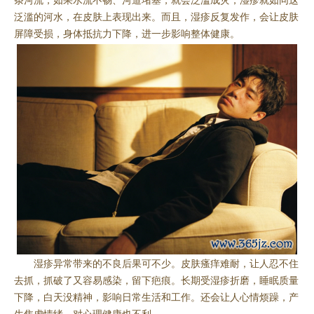
条河流，如果水流不畅、河道堵塞，就会泛滥成灾，湿疹就如同这
泛滥的河水，在皮肤上表现出来。而且，湿疹反复发作，会让皮肤
屏障受损，身体抵抗力下降，进一步影响整体健康。
湿疹异常带来的不良后果可不少。皮肤瘙痒难耐，让人忍不住
去抓，抓破了又容易感染，留下疤痕。长期受湿疹折磨，睡眠质量
下降，白天没精神，影响日常生活和工作。还会让人心情烦躁，产