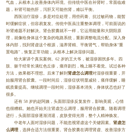
气血，从根本上改善身体内环境。但传统中医在补肾时，常面临难
题，补肾可能伤肝，泻肝又可能伤肾，难以平衡。
西医治疗湿疹，多是对症处理，用些药膏、抗过敏药物，能暂
时缓解症状，但容易复发。传统中医虽注重整体调理，可前面说的
补肾难题不好解决。肾合胶囊就不一样，它运用能量和大阴阳原
理，就像给身体这个复杂的电路系统，重新调整电流分配。深入身
体内部，找到肾虚这个根源，滋养肾精、平衡肾气，帮助身体“重
置电路”，恢复正常功能，从根本上解决湿疹问题。
给大家讲个真实案例。62 岁的王大爷，被湿疹困扰多年。四
肢、躯干经常长满红色丘疹，瘙痒剧烈，晚上睡不着觉。试过各种
方法，效果都不理想。后来了解到
肾虚怎么调理
对湿疹很重要，开
始服用肾合胶囊。一段时间后，湿疹症状明显减轻，瘙痒缓解，睡
眠质量提高。继续调理一段时间，湿疹基本消失，身体状态也好了
很多。
还有 58 岁的赵阿姨，头面部湿疹反复发作，影响美观，心情
也很糟糕。她也开始关注肾虚怎么调理，服用肾合胶囊。随着调理
进行，头面部湿疹逐渐消退，皮肤变得光滑，整个人精神焕发。
中老年人面对湿疹问题，不能忽视肾虚这个关键因素。
肾虚怎
么调理
，选择合适方法很重要。肾合胶囊在调理肾虚、改善湿疹方