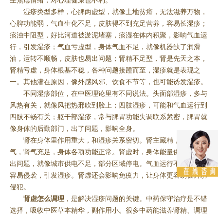
生焦虑情绪，对心理健康也不利。
湿疹类型多样，心脾两虚型，就像土地贫瘠，无法滋养万物，
心脾功能弱，气血生化不足，皮肤得不到充足营养，容易长湿疹；
痰浊中阻型，好比河道被淤泥堵塞，痰湿在体内积聚，影响气血运
行，引发湿疹；气血亏虚型，身体气血不足，就像机器缺了润滑
油，运转不顺畅，皮肤也易出问题；肾精不足型，肾是先天之本，
肾精亏虚，身体根基不稳，各种问题接踵而至，湿疹就是表现之
一。其他潜在原因，像外感风邪、饮食不节等，也可能诱发湿疹。
不同湿疹部位，在中医理论里有不同说法。头面部湿疹，多与
风热有关，就像风把热邪吹到脸上；四肢湿疹，可能和气血运行到
四肢不畅有关；躯干部湿疹，常与脾胃功能失调联系紧密，脾胃就
像身体的后勤部门，出了问题，影响全身。
肾在身体里作用重大，和湿疹关系密切。肾主藏精，精能化
气，肾气充足，身体各项功能正常。肾虚时，身体能量供应和分配
出问题，就像城市供电不足，部分区域停电。气血运行不畅，湿邪
容易侵袭，引发湿疹。肾虚还会影响免疫力，让身体更容易被外邪
侵犯。
肾虚怎么调理
，是解决湿疹问题的关键。中药保守治疗是不错
选择，吸收中医草本精华，副作用小。很多中药能滋养肾精、调理