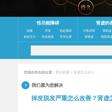
性功能障碍
肾虚的
阳痿
早泄
勃起障碍
中医讲肾
肾阳虚
射精无力
性欲减退
手淫过度
肾精虚
阴阳两
您现在所在的位置：
肾合胶囊
>
肾虚怎么治
>
我们愿为您解决
掉发脱发严重怎么改善？肾虚