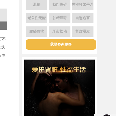
滑精
勃起障碍
男性频繁手淫
老公性无能
射精障碍
自慰危害
腰膝酸软
牙齿松动
肾虚脱发
可不
我要咨询更多
能失
亏虚