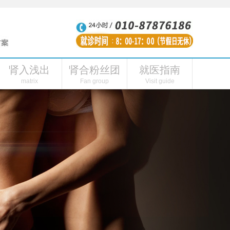
肾入浅出
肾合粉丝团
就医指南
性功能障碍
肾虚的表现
肾合内刊
肾阳虚症状
肾合头条
连线主播
肾合视频
肾阳虚怎么引起的
粉丝福利
肾合自媒体
肾病医院
私人
matrix
Fan group
Visit guide