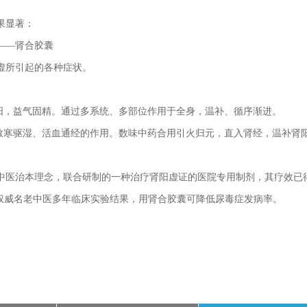
果显著：
——肾合胶囊
虚所引起的各种症状。
助阳，益气固精。通过多系统、多部位作用于全身，温补、循序渐进。
、散寒驱湿、活血通经的作用。数味中药合用引火归元，直入肾经，温补肾
医治本理念，联合研制的一种治疗肾阳虚证的医院专用制剂，其疗效已
权威名老中医多年临床实验结果，用肾合胶囊可降低尿毒症发病率。