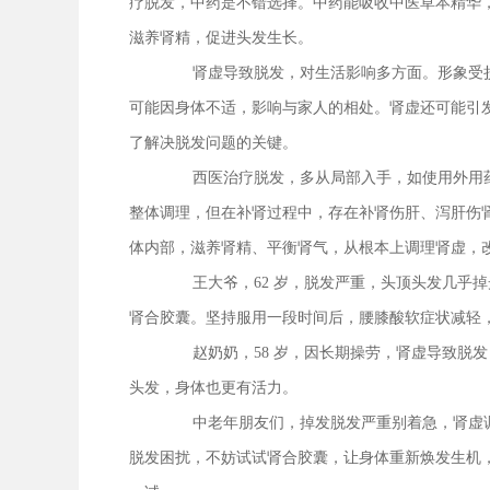
疗脱发，中药是不错选择。中药能吸收中医草本精华
滋养肾精，促进头发生长。
肾虚导致脱发，对生活影响多方面。形象受
可能因身体不适，影响与家人的相处。肾虚还可能引
了解决脱发问题的关键。
西医治疗脱发，多从局部入手，如使用外用
整体调理，但在补肾过程中，存在补肾伤肝、泻肝伤
体内部，滋养肾精、平衡肾气，从根本上调理肾虚，
王大爷，62 岁，脱发严重，头顶头发几乎
肾合胶囊。坚持服用一段时间后，腰膝酸软症状减轻
赵奶奶，58 岁，因长期操劳，肾虚导致脱
头发，身体也更有活力。
中老年朋友们，掉发脱发严重别着急，肾虚
脱发困扰，不妨试试肾合胶囊，让身体重新焕发生机