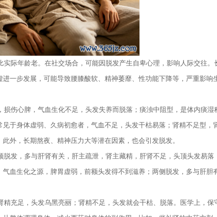
比实际年龄老。在社交场合，可能因脱发产生自卑心理，影响人际交往。
虚进一步发展，可能导致腰膝酸软、精神萎靡、性功能下降等，严重影响
，损伤心脾，气血生化不足，头发失养而脱落；痰浊中阻型，是体内痰湿
常见于身体虚弱、久病初愈者，气血不足，头发干枯易落；肾精不足型，
。此外，长期熬夜、精神压力大等潜在因素，也会引发脱发。
顶脱发，多与肝肾有关，肝主疏泄，肾主藏精，肝肾不足，头顶头发易落
，气血生化之源，脾胃虚弱，前额头发得不到滋养；两侧脱发，多与肝胆
肾精充足，头发乌黑亮丽；肾精不足，头发就会干枯、脱落。医学上，保