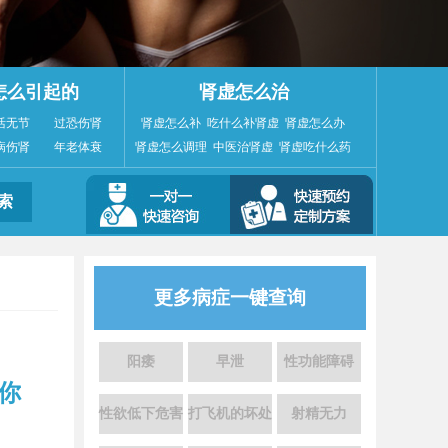
怎么引起的
肾虚怎么治
活无节
过恐伤肾
肾虚怎么补
吃什么补肾虚
肾虚怎么办
病伤肾
年老体衰
肾虚怎么调理
中医治肾虚
肾虚吃什么药
更多病症一键查询
阳痿
早泄
性功能障碍
你
性欲低下危害
打飞机的坏处
射精无力