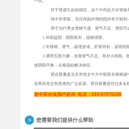
一试。
对于肾虚引起的病症，这个中药处方补肾效
纯中药萃取，无任何副作用的院内专方制剂
用于治疗男女肾精亏虚、肾气不足、肾阳亏
1.补阳益阴，阴阳双补，固精强肾。
2.补肾精、肾气，疏理淤堵，肝肾同补，温肾
3.调理五脏六腑，改善肾气不足。有补火助阳
使阴阳平衡，从根源处解决病症。
肾合胶囊是北京市崇文中方中医院专家根据中
业界的肯定和患者的广泛欢迎。肾合胶囊是经过多名
老中医在线预约咨询
电话：010-87876186
您需要我们提供什么帮助