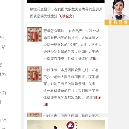
根据调查显示，在我国大多数夫妻离异的主要原
因就是因为性生活
[阅读全文]
肾虚怎么调理 ，在自然界中，秋分标
长期
志着昼夜均等的转折点，人体亦随之
经历一场微妙的“换季”。此时，不少人
生活
会感受到头晕的异常，这如同天平的
一端突然加重，打破了身体的
[详细]
积
中秋佳节，本是团圆欢聚之时，却有
肾为
不少中老年人因失眠而困扰，夜不能
寐，影响了节日的温馨氛围。失眠，
这一看似简单的症状，实则蕴含了身
；前
体机能失衡的深层次原因。 肾虚怎
[详
有
细]
中秋之夜，月圆人团圆，然而对于不
守治
少中老年人而言，失眠、乏力、头