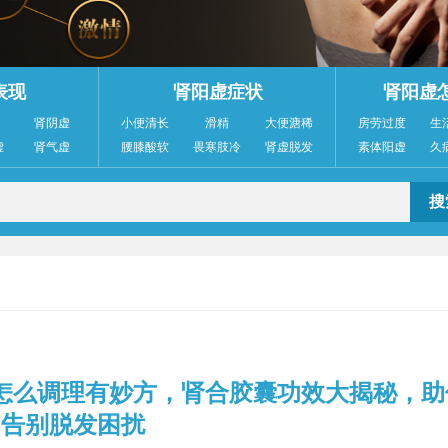
表现
肾阳虚症状
肾阳虚
肾阴虚
小便清长
滑精
大便溏稀
房劳过度
生
虚
肾气虚
腰膝酸软
畏寒肢冷
肾虚脱发
素体阳虚
久
怎么调理有妙方，肾合胶囊功效大揭秘，助
告别脱发困扰