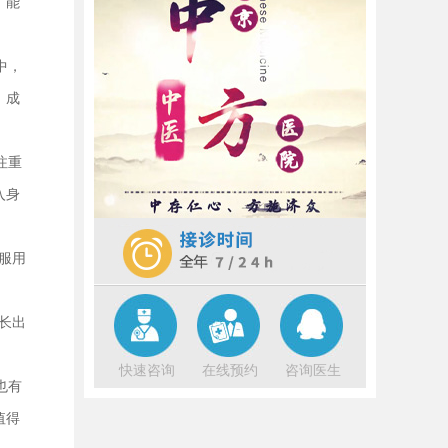
，能
晕、没精神及容易疲劳却如影随形，
成为节日里难以言说的苦楚。这些症
状的背后，隐藏着 肾虚怎么调理 ，
[详
中，
细]
，成
中秋佳节，本是家人团聚、共享天伦
之乐的美好时光，但对于许多老年人
注重
而言，失眠却如影随形，成为节日里
的一抹阴霾。老年失眠，往往与体内
入身
维生素的失衡密切相关，尤其是维生
[详细]
服用
长出
快速咨询
在线预约
咨询医生
也有
值得