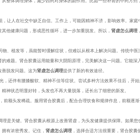
，从整体调理身体，减少西药对身体的副作用。比如一些补肾的中药方剂
损，让人在社交中缺乏自信。工作上，可能因精神不济，影响效率。家庭
发其他健康问题，形成恶性循环，进一步加重脱发。所以，
肾虚怎么调理
药物、植发等，虽能暂时缓解症状，但难以从根本上解决问题。传统中医
肾的难题。肾合胶囊运用能量和大阴阳原理，完美解决这一问题。它能深
改善脱发问题。这为
肾虚怎么调理
提供了新的有效途径。
掉光，还伴有腰膝酸软、精神不佳等症状。尝试多种方法效果不佳后，开始
，精神状态明显好转，头发也不再大量脱落，还长出了细密的新发。
发，前额头发稀疏。服用肾合胶囊后，配合合理饮食和规律作息，前额逐渐
调理是关键。肾合胶囊从根源上改善肾虚，为头发健康提供保障。如果您
，拥有浓密秀发。记住，
肾虚怎么调理
，选择合适方法很重要，肾合胶囊