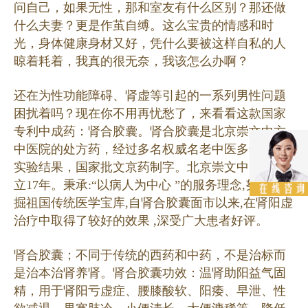
问自己，如果无性，那和室友有什么区别？那还做
什么夫妻？更是作茧自缚。这么宝贵的情感和时
光，身体健康身材又好，凭什么要被这样自私的人
晾着耗着，我真的很无奈，我该怎么办啊？
还在为性功能障碍、肾虚等引起的一系列男性问题
困扰着吗？现在你不用再忧愁了，来看看这款国家
专利中成药：肾合胶囊。肾合胶囊是北京崇文中方
中医院的处方药，经过多名权威名老中医多年临床
实验结果，国家批文京药制字。北京崇文中医院成
立17年。秉承:“以病人为中心 ”的服务理念,努力挖
掘祖国传统医学宝库,自肾合胶囊面市以来,在肾阳虚
治疗中取得了较好的效果 ,深受广大患者好评。
肾合胶囊；不同于传统的西药和中药，不是治标而
是治本治肾养肾。肾合胶囊功效：温肾助阳益气固
精，用于肾阳亏虚症、腰膝酸软、阳痿、早泄、性