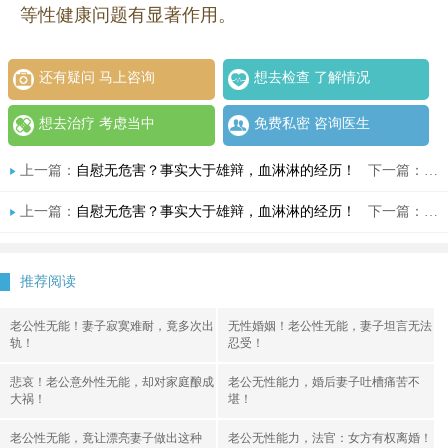
等性健康问题有显著作用。
还有疑问 马上咨询
想去检查 了解情况
想去治疗 考虑当中
免费私密 咨询医生
上一篇：
自慰无危害？事实大于雄辩，血淋淋的经历！
下一篇：
悔
上一篇：
自慰无危害？事实大于雄辩，血淋淋的经历！
下一篇：
悔
推荐阅读
老公性无能！妻子寂寞难耐，竟多次出
无性婚姻！老公性无能，妻子坦言无法
轨！
忍受！
悲哀！老公意外性无能，却对家庭酿成
老公无性能力，婚后妻子吐槽痛苦不
大祸！
堪！
老公性无能，竟让漂亮妻子做出这种
老公无性能力，法官：女方有权离婚！