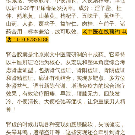
欲减退、畏寒肢冷、小便清长、大便溏稀等。降低
以后10-20年里尿毒症发病率。成分：淫羊藿、杜
仲、熟地黄、山茱萸、枸杞子、五味子、菟丝子、
山药、人参、覆盆子、益智仁、肉桂、车前子。诸
药合用，标本兼治，故可取效。
老中医在线预约 电
话：010-87876186
肾合胶囊是北京崇文中医院研制的中成药。它坚持
以中医辨证论治为核心。从宏观和整体角度综合考
虑肾虚证型，包括肾气虚证、肾阳虚证、肾阴虚证
和肾精虚证。病证有机结合，实现多靶点、多方位
补肾益气、调节新陈代谢、增强免疫力的综合治疗
效果，有效治疗阳痿、早泄、腰膝无力、四肢发
冷、小便清长、大便松弛等症状，让您重振男人精
神！
肾虚的时候出现各种变现如腰膝酸软，失眠健忘，
头晕耳鸣，遗精盗汗等，这些变现还会牵引到肾之