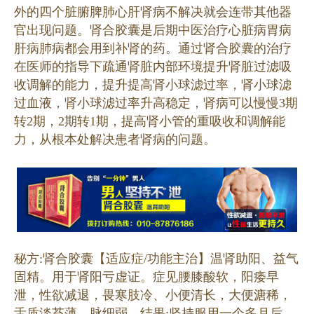
外的四个脏腑脾肺心肝肾病不解决就会连带其他器
官出现问题。肾合胶囊是后期中医治疗心脏病胃病
肝病肺病都会用到补肾的药。通过肾合胶囊的治疗
在医师的指导下疏通肾脏内部环境提升肾脏过滤吸
收调解的能力，提升提高肾小球滤过率，肾小球滤
过血液，肾小球滤过率升高稳定，肾病可以慢慢3期
转2期，2期转1期，提高肾小管的重吸收和调解能
力，从根本处解决患者肾病的问题。
秘方:肾合胶囊【适应症/功能主治】温肾助阳、益气
固精。用于肾阳亏虚证。症见腰膝酸软，阳痿早
泄，性欲减退，畏寒肢冷、小便清长，大便溏稀，
舌质淡苔薄，脉细弱。结果:坚持服用一个多月后，