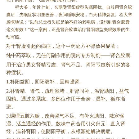
程大爷，年近七旬，长期受肾阳虚型失眠困扰。自服用肾合胶
囊后，失眠症状明显改善，夜间睡眠安稳，白天精神焕发。程大爷
感慨地说：“以前总觉得失眠是治不好的老毛病，没想到肾合胶囊
这么有效！”这一案例，正是肾合胶囊治疗肾阳虚型失眠效果的生
动写照。
对于肾虚引起的病症，这个中药处方补肾效果显著：
纯中药萃取，无任何副作用的院内专方制剂
——肾合胶囊
用于治疗男女肾精亏虚、肾气不足、肾阳亏虚所引起的各
种症状。
1.补阳益阴，阴阳双补，固精强肾。
2.补肾精、肾气，疏理淤堵，肝肾同补，温肾助阳，益气
固精。通过多系统、多部位作用于全身，温补、循序渐
进。
3.调理五脏六腑，改善肾气不足。有补火助阳、散寒驱
湿、活血通经的作用。数味中药合用引火归元，直入肾
经，温补肾阳，使阴阳平衡，从根源处解决病症。