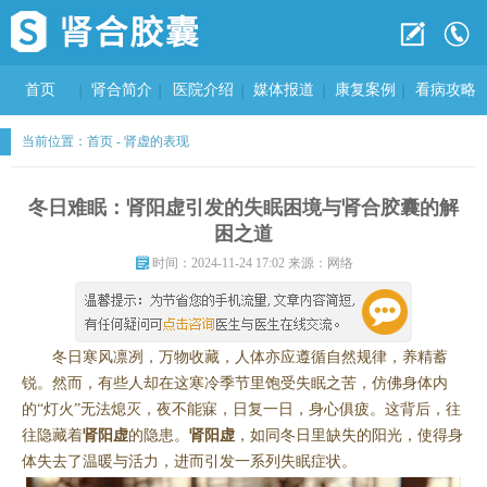
首页
肾合简介
医院介绍
媒体报道
康复案例
看病攻略
当前位置：
首页
-
肾虚的表现
冬日难眠：肾阳虚引发的失眠困境与肾合胶囊的解
困之道
时间：2024-11-24 17:02 来源：网络
冬日寒风凛冽，万物收藏，人体亦应遵循自然规律，养精蓄
锐。然而，有些人却在这寒冷季节里饱受失眠之苦，仿佛身体内
的“灯火”无法熄灭，夜不能寐，日复一日，身心俱疲。这背后，往
往隐藏着
肾阳虚
的隐患。
肾阳虚
，如同冬日里缺失的阳光，使得身
体失去了温暖与活力，进而引发一系列失眠症状。