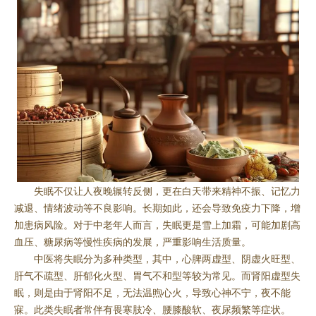
失眠不仅让人夜晚辗转反侧，更在白天带来精神不振、记忆力
减退、情绪波动等不良影响。长期如此，还会导致免疫力下降，增
加患病风险。对于中老年人而言，失眠更是雪上加霜，可能加剧高
血压、糖尿病等慢性疾病的发展，严重影响生活质量。
中医将失眠分为多种类型，其中，心脾两虚型、阴虚火旺型、
肝气不疏型、肝郁化火型、胃气不和型等较为常见。而肾阳虚型失
眠，则是由于肾阳不足，无法温煦心火，导致心神不宁，夜不能
寐。此类失眠者常伴有畏寒肢冷、腰膝酸软、夜尿频繁等症状。