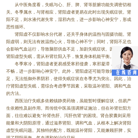
从中医角度看，失眠与心、肝、脾、肾等脏腑功能失调密切相
关。冬季属水，与肾相应，肾阳虚者更易在此时出现失眠症状。肾
阳不足，则水液代谢失常，湿邪内生，进一步影响心神安宁，形成
恶性循环。
肾阳虚不仅影响水分代谢，还关乎身体的温煦与固摄功能。肾
阳虚弱，则无法有效温煦心火，导致心神不宁；同时，肾阳不足也
会影响气血运行，导致脑部供血不足，加剧失眠症状。因此，治疗
肾阳虚型失眠，需从补肾壮阳入手，恢复身体机能平衡。
冬季寒冷，肾阳虚者更易感受寒邪侵袭，寒邪凝滞，气血运行
不畅，进一步影响心神安宁。此外，肾阳虚还可能导致体内阳气不
足，无法抵御外界阴邪，使得失眠症状在冬季尤为突出。因此，治
疗肾阳虚型失眠，需综合考虑季节因素，采取温补肾阳、调和气血
的方法。
西医治疗失眠多依赖镇静类药物，虽能暂时缓解症状，但易产
生依赖性及副作用。而传统中医虽强调辨证施治，但在补肾壮阳方
面，往往难以避免“补肾伤肝、泻肝伤肾”的困境。肾合胶囊则采用
能量和大阴阳原理，通过滋养肾阳、调和气血，从根本上解决肾阳
虚型失眠问题。其独特的配方，既能温补肾阳，又能兼顾肝脾，实
现了阴阳平衡、气血调和的治疗目标。