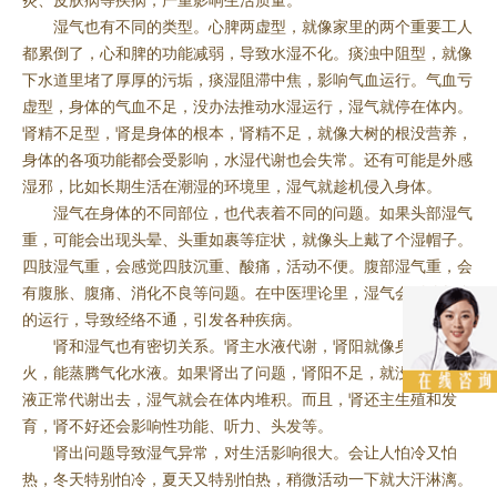
炎、皮肤病等疾病，严重影响生活质量。
湿气也有不同的类型。心脾两虚型，就像家里的两个重要工人
都累倒了，心和脾的功能减弱，导致水湿不化。痰浊中阻型，就像
下水道里堵了厚厚的污垢，痰湿阻滞中焦，影响气血运行。气血亏
虚型，身体的气血不足，没办法推动水湿运行，湿气就停在体内。
肾精不足型，肾是身体的根本，肾精不足，就像大树的根没营养，
身体的各项功能都会受影响，水湿代谢也会失常。还有可能是外感
湿邪，比如长期生活在潮湿的环境里，湿气就趁机侵入身体。
湿气在身体的不同部位，也代表着不同的问题。如果头部湿气
重，可能会出现头晕、头重如裹等症状，就像头上戴了个湿帽子。
四肢湿气重，会感觉四肢沉重、酸痛，活动不便。腹部湿气重，会
有腹胀、腹痛、消化不良等问题。在中医理论里，湿气会影响气血
的运行，导致经络不通，引发各种疾病。
肾和湿气也有密切关系。肾主水液代谢，肾阳就像身体里的
火，能蒸腾气化水液。如果肾出了问题，肾阳不足，就没办法把水
液正常代谢出去，湿气就会在体内堆积。而且，肾还主生殖和发
育，肾不好还会影响性功能、听力、头发等。
肾出问题导致湿气异常，对生活影响很大。会让人怕冷又怕
热，冬天特别怕冷，夏天又特别怕热，稍微活动一下就大汗淋漓。