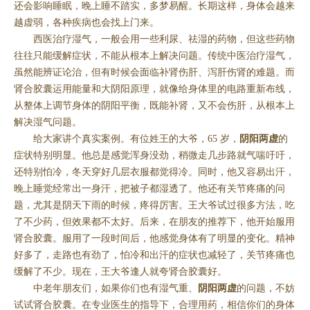
还会影响睡眠，晚上睡不踏实，多梦易醒。长期这样，身体会越来
越虚弱，各种疾病也会找上门来。
西医治疗湿气，一般会用一些利尿、祛湿的药物，但这些药物
往往只能缓解症状，不能从根本上解决问题。传统中医治疗湿气，
虽然能辨证论治，但有时候会面临补肾伤肝、泻肝伤肾的难题。而
肾合胶囊运用能量和大阴阳原理，就像给身体里的电路重新布线，
从整体上调节身体的阴阳平衡，既能补肾，又不会伤肝，从根本上
解决湿气问题。
给大家讲个真实案例。有位姓王的大爷，65 岁，
阴阳两虚
的
症状特别明显。他总是感觉浑身没劲，稍微走几步路就气喘吁吁，
还特别怕冷，冬天穿好几层衣服都觉得冷。同时，他又容易出汗，
晚上睡觉经常出一身汗，把被子都湿透了。他还有关节疼痛的问
题，尤其是阴天下雨的时候，疼得厉害。王大爷试过很多方法，吃
了不少药，但效果都不太好。后来，在朋友的推荐下，他开始服用
肾合胶囊。服用了一段时间后，他感觉身体有了明显的变化。精神
好多了，走路也有劲了，怕冷和出汗的症状也减轻了，关节疼痛也
缓解了不少。现在，王大爷逢人就夸肾合胶囊好。
中老年朋友们，如果你们也有湿气重、
阴阳两虚
的问题，不妨
试试肾合胶囊。在专业医生的指导下，合理用药，相信你们的身体