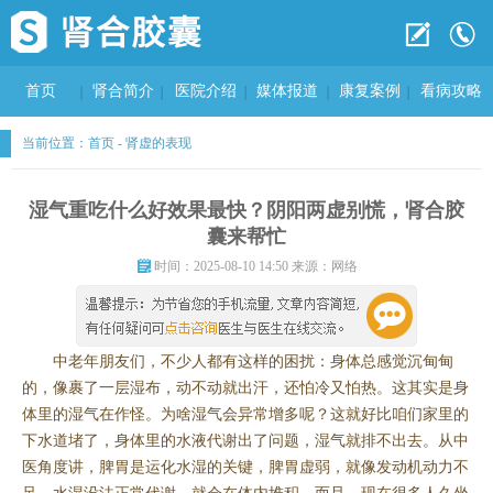
首页
肾合简介
医院介绍
媒体报道
康复案例
看病攻略
当前位置：
首页
-
肾虚的表现
湿气重吃什么好效果最快？阴阳两虚别慌，肾合胶
囊来帮忙
时间：2025-08-10 14:50 来源：网络
中老年朋友们，不少人都有这样的困扰：身体总感觉沉甸甸
的，像裹了一层湿布，动不动就出汗，还怕冷又怕热。这其实是身
体里的湿气在作怪。为啥湿气会异常增多呢？这就好比咱们家里的
下水道堵了，身体里的水液代谢出了问题，湿气就排不出去。从中
医角度讲，脾胃是运化水湿的关键，脾胃虚弱，就像发动机动力不