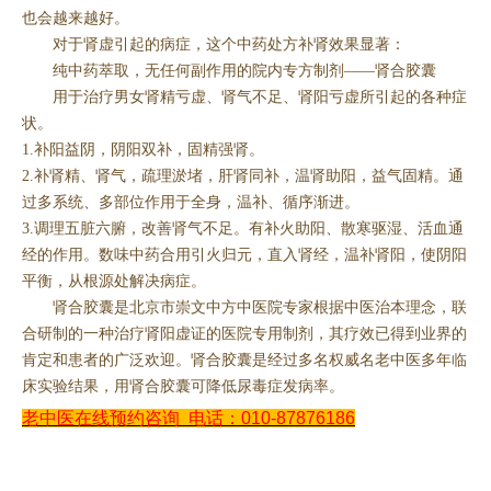
也会越来越好。
对于肾虚引起的病症，这个中药处方补肾效果显著：
纯中药萃取，无任何副作用的院内专方制剂——肾合胶囊
用于治疗男女肾精亏虚、肾气不足、肾阳亏虚所引起的各种症
状。
1.补阳益阴，阴阳双补，固精强肾。
2.补肾精、肾气，疏理淤堵，肝肾同补，温肾助阳，益气固精。通
过多系统、多部位作用于全身，温补、循序渐进。
3.调理五脏六腑，改善肾气不足。有补火助阳、散寒驱湿、活血通
经的作用。数味中药合用引火归元，直入肾经，温补肾阳，使阴阳
平衡，从根源处解决病症。
肾合胶囊是北京市崇文中方中医院专家根据中医治本理念，联
合研制的一种治疗肾阳虚证的医院专用制剂，其疗效已得到业界的
肯定和患者的广泛欢迎。肾合胶囊是经过多名权威名老中医多年临
床实验结果，用肾合胶囊可降低尿毒症发病率。
老中医在线预约咨询
电话：010-87876186