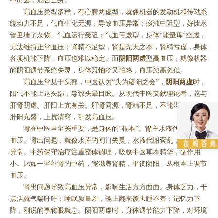
不出去，危害全身。
高血压类型多样，有心脾两虚型，就像机器的发动机和传动系
统动力不足，气血生化无源，导致血压异常；痰浊中阻型，好比水
管里堵了杂物，气血运行受阻；气血亏虚型，身体“能量库”空虚，
无法维持正常血压；肾精不足型，肾是先天之本，肾精亏虚，身体
各项机能下降，血压也难以稳定。而
阴阳两虚
型高血压，就像机器
的阴阳调节系统失灵，身体既怕冷又怕热，血压忽高忽低。
高血压常见于头部，中医认为“头为诸阳之会”，
阴阳两虚
时，
阳气不能上达头部，导致头晕目眩。从现代中医文献理论看，这与
肝肾阴虚、肝阳上亢有关。肝肾同源，肾精不足，不能滋养肝脏，
肝阳亢盛，上扰清窍，引发高血压。
肾在中医里至关重要，是身体的“根本”。肾主水液代谢，调节
血压。肾出问题，就像水库的闸门失灵，水液代谢紊乱，血压随之
异常。中药保守治疗注重整体调理，吸收中医草本精华，副作用
小。比如一些补肾的中药，能滋养肾精，平衡阴阳，从根本上调节
血压。
肾出问题导致高血压异常，影响生活方方面面。身体乏力，干
点活就气喘吁吁；睡眠质量差，晚上翻来覆去睡不着；记忆力下
降，刚说的事转眼就忘。阴阳两虚时，身体调节能力下降，对环境