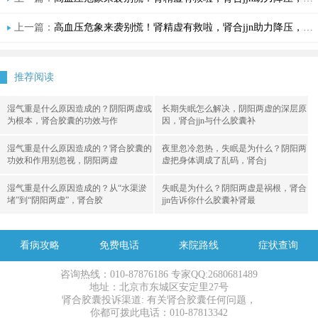
上一篇：
高血压危象来袭别慌！肾精虚有救啦，肾合jjn助力降压，效果太神奇！
推荐阅读
湿气重是什么原因造成的？阴阳两虚或
长期失眠怎么解决，阴阳两虚的深层原
为根本，肾合胶囊的功效与作
因，肾合jjn与什么胶囊补
湿气重是什么原因造成的？肾合胶囊的
夜里忽冷忽热，失眠是为什么？阴阳两
功效和作用别忽视，阴阳两虚
虚把身体调成了乱码，肾合j
湿气重是什么原因造成的？从“水渠淤
失眠是为什么？阴阳两虚是祸根，肾合
堵”到“阴阳两虚”，肾合胶
jjn告诉你什么胶囊补肾最
看病攻略
免费电话
来院路线
症状查询
咨询热线：010-87876186 专家QQ:2680681489
地址：北京市东城区安定里27号
肾合胶囊投诉渠道: 有关肾合胶囊任何问题，
你都可拨此电话：010-87813342