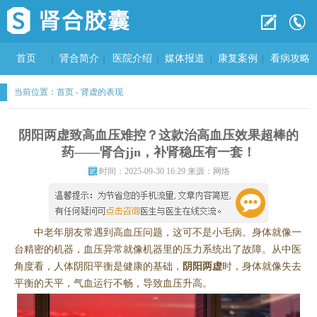
首页
肾合简介
医院介绍
媒体报道
康复案例
看病攻略
当前位置：
首页
-
肾虚的表现
阴阳两虚致高血压难控？这款治高血压效果超棒的
药——肾合jjn，补肾稳压有一套！
时间：2025-09-30 16:29 来源：网络
中老年朋友常遇到高血压问题，这可不是小毛病。身体就像一
台精密的机器，血压异常就像机器里的压力系统出了故障。从中医
角度看，人体阴阳平衡是健康的基础，
阴阳两虚
时，身体就像失去
平衡的天平，气血运行不畅，导致血压升高。