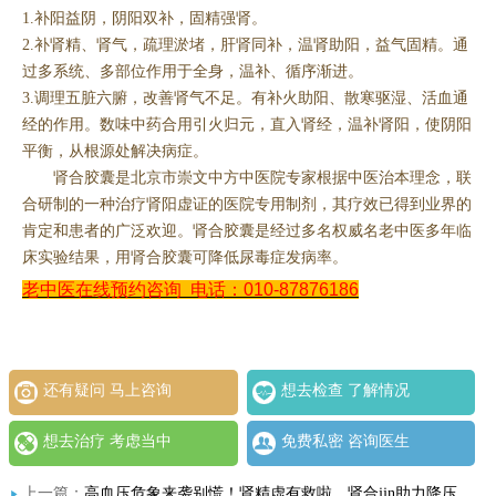
1.补阳益阴，阴阳双补，固精强肾。
2.补肾精、肾气，疏理淤堵，肝肾同补，温肾助阳，益气固精。通
过多系统、多部位作用于全身，温补、循序渐进。
3.调理五脏六腑，改善肾气不足。有补火助阳、散寒驱湿、活血通
经的作用。数味中药合用引火归元，直入肾经，温补肾阳，使阴阳
平衡，从根源处解决病症。
肾合胶囊是北京市崇文中方中医院专家根据中医治本理念，联
合研制的一种治疗肾阳虚证的医院专用制剂，其疗效已得到业界的
肯定和患者的广泛欢迎。肾合胶囊是经过多名权威名老中医多年临
床实验结果，用肾合胶囊可降低尿毒症发病率。
老中医在线预约咨询
电话：010-87876186
还有疑问 马上咨询
想去检查 了解情况
想去治疗 考虑当中
免费私密 咨询医生
上一篇：
高血压危象来袭别慌！肾精虚有救啦，肾合jjn助力降压，效果太神奇！