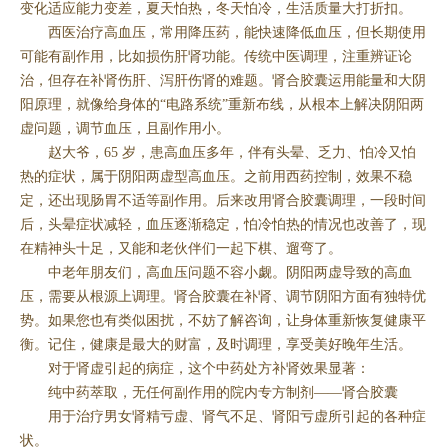
变化适应能力变差，夏天怕热，冬天怕冷，生活质量大打折扣。
西医治疗高血压，常用降压药，能快速降低血压，但长期使用
可能有副作用，比如损伤肝肾功能。传统中医调理，注重辨证论
治，但存在补肾伤肝、泻肝伤肾的难题。肾合胶囊运用能量和大阴
阳原理，就像给身体的“电路系统”重新布线，从根本上解决阴阳两
虚问题，调节血压，且副作用小。
赵大爷，65 岁，患高血压多年，伴有头晕、乏力、怕冷又怕
热的症状，属于阴阳两虚型高血压。之前用西药控制，效果不稳
定，还出现肠胃不适等副作用。后来改用肾合胶囊调理，一段时间
后，头晕症状减轻，血压逐渐稳定，怕冷怕热的情况也改善了，现
在精神头十足，又能和老伙伴们一起下棋、遛弯了。
中老年朋友们，高血压问题不容小觑。阴阳两虚导致的高血
压，需要从根源上调理。肾合胶囊在补肾、调节阴阳方面有独特优
势。如果您也有类似困扰，不妨了解咨询，让身体重新恢复健康平
衡。记住，健康是最大的财富，及时调理，享受美好晚年生活。
对于肾虚引起的病症，这个中药处方补肾效果显著：
纯中药萃取，无任何副作用的院内专方制剂——肾合胶囊
用于治疗男女肾精亏虚、肾气不足、肾阳亏虚所引起的各种症
状。