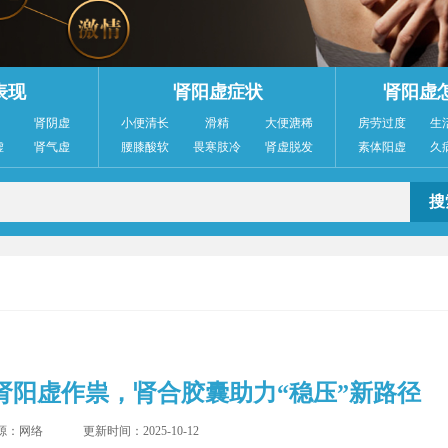
表现
肾阳虚症状
肾阳虚
肾阴虚
小便清长
滑精
大便溏稀
房劳过度
生
虚
肾气虚
腰膝酸软
畏寒肢冷
肾虚脱发
素体阳虚
久
肾阳虚作祟，肾合胶囊助力“稳压”新路径
源：网络
更新时间：2025-10-12