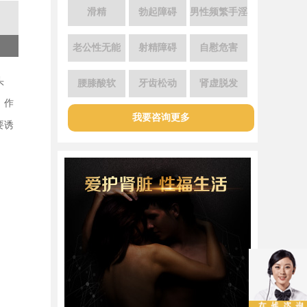
滑精
勃起障碍
男性频繁手淫
老公性无能
射精障碍
自慰危害
头
腰膝酸软
牙齿松动
肾虚脱发
，作
我要咨询更多
要诱