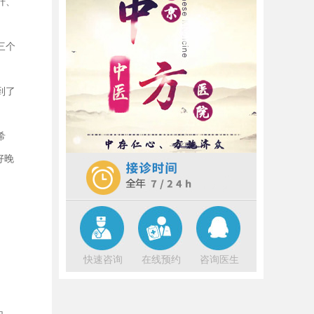
肝、
步，我们的身体也不例外。然而，当
夜深人静，本该是安睡之时，却有人
辗转反侧，难以入眠。这不仅仅是季
三个
节的变迁带来的困扰，更是身体内部
[详细]
到了
冬日寒风凛冽，万物收藏，人体亦应
遵循自然规律，养精蓄锐。然而，有
些人却在这寒冷季节里饱受失眠之
希
苦，仿佛身体内的“灯火”无法熄灭，夜
好晚
不能寐，日复一日，身心俱疲。这
[详
细]
快速咨询
在线预约
咨询医生