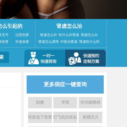
怎么引起的
肾虚怎么治
活无节
过恐伤肾
肾虚怎么补
吃什么补肾虚
肾虚怎么办
病伤肾
年老体衰
肾虚怎么调理
中医治肾虚
肾虚吃什么药
更多病症一键查询
阳痿
早泄
性功能障碍
性欲低下危害
打飞机的坏处
射精无力