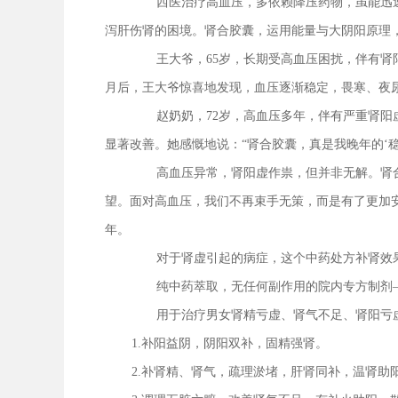
西医治疗高血压，多依赖降压药物，虽能迅
泻肝伤肾的困境。肾合胶囊，运用能量与大阴阳原理
王大爷，65岁，长期受高血压困扰，伴有
月后，王大爷惊喜地发现，血压逐渐稳定，畏寒、夜
赵奶奶，72岁，高血压多年，伴有严重肾
显著改善。她感慨地说：“肾合胶囊，真是我晚年的‘稳
高血压异常，肾阳虚作祟，但并非无解。肾
望。面对高血压，我们不再束手无策，而是有了更加
年。
对于肾虚引起的病症，这个中药处方补肾效
纯中药萃取，无任何副作用的院内专方制剂
用于治疗男女肾精亏虚、肾气不足、肾阳亏
1.补阳益阴，阴阳双补，固精强肾。
2.补肾精、肾气，疏理淤堵，肝肾同补，温肾