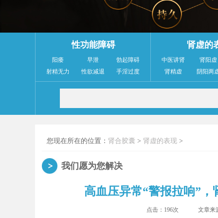
性功能障碍
肾虚的
阳痿
早泄
勃起障碍
中医讲肾
肾阳虚
射精无力
性欲减退
手淫过度
肾精虚
阴阳两
您现在所在的位置：
肾合胶囊
>
肾虚的表现
>
我们愿为您解决
高血压异常“警报拉响”，
点击：
196次
文章来