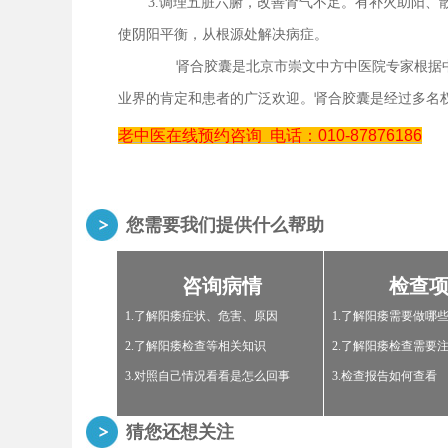
3.调理五脏六腑，改善肾气不足。有补火助阳
使阴阳平衡，从根源处解决病症。
肾合胶囊是北京市崇文中方中医院专家根据中
业界的肯定和患者的广泛欢迎。肾合胶囊是经过多名
老中医在线预约咨询
电话：010-87876186
您需要我们提供什么帮助
咨询病情
检查
1.了解阳痿症状、危害、原因
1.了解阳痿需要做哪
2.了解阳痿检查等相关知识
2.了解阳痿检查需要
3.对照自己情况看看是怎么回事
3.检查报告如何查看
猜您还想关注