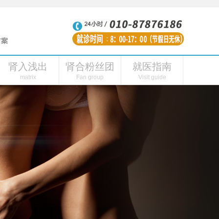
肾入浅出
肾合粉丝团
就医指南
性功能障碍
肾虚的表现
肾合内刊
肾阳虚症状
肾合头条
连线主播
肾合视频
肾阳虚怎么引起的
粉丝福利
肾合自媒体
肾病医院
私人
matrix
Fan group
Visit guide