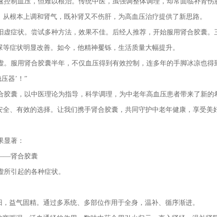
速控制血压，但难以根治。传统中医，虽强调整体调理，却常面临补肾伤
，从根本上调和肾气，既补肾又不伤肝，为高血压治疗提供了新思路。
肾阳虚症状。尝试多种方法，效果不佳。后经人推荐，开始服用肾合胶囊。
尿等症状明显改善。如今，他精神矍铄，生活质量大幅提升。
阳虚。服用肾合胶囊半年，不仅血压得到有效控制，连多年的手脚冰凉也得
压器’！”
合胶囊，以中医理论为指导，科学调理，为中老年高血压患者带来了新的
安全、有效的选择。让我们携手肾合胶囊，共同守护中老年健康，享受美
果显著：
——肾合胶囊
虚所引起的各种症状。
助阳，益气固精。通过多系统、多部位作用于全身，温补、循序渐进。