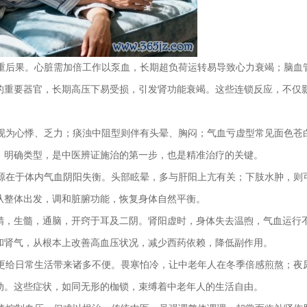
重后果。心脏需加倍工作以泵血，长期超负荷运转易导致心力衰竭；脑血
的重要器官，长期高压下易受损，引发肾功能衰竭。这些连锁反应，不仅
现为心悸、乏力；痰浊中阻型则伴有头晕、胸闷；气血亏虚型常见面色苍
。明确类型，是中医辨证施治的第一步，也是精准治疗的关键。
源在于体内气血阴阳失衡。头部眩晕，多与肝阳上亢有关；下肢水肿，则
从整体出发，调和脏腑功能，恢复身体自然平衡。
藏精，生髓，通脑，开窍于耳及二阴。肾阳虚时，身体失去温煦，气血运行
和肾气，从根本上改善高血压状况，减少西药依赖，降低副作用。
更给日常生活带来诸多不便。畏寒怕冷，让中老年人在冬季倍感煎熬；夜
动。这些症状，如同无形的枷锁，束缚着中老年人的生活自由。