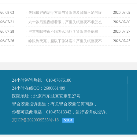
026-08-03
· 失眠最好的治疗方法与肾阳虚及肾阳不足的症
2026-08-02
026-07-31
· 六十岁后整夜瞪着眼，严重失眠整夜不眠怎么
2026-07-30
026-07-28
· 严重失眠整夜不眠怎么治疗？肾阳虚是祸根，
2026-07-27
026-07-26
· 睁眼到天亮，腰以下像冰窖？严重失眠整夜不
2026-07-25
24小时咨询热线：010-87876186
24小时在线QQ：2680681489
医院地址：北京市东城区安定里27号
肾合胶囊投诉渠道：有关肾合胶囊任何问题，
你都可拨此电话：010-87813342，进行咨询或投诉。
京ICP备2020039535号-18
51La