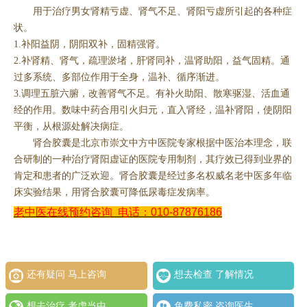
用于治疗男女肾精亏虚、肾气不足、肾阳亏虚所引起的各种症
状。
1.补阳益阴，阴阳双补，固精强肾。
2.补肾精、肾气，疏理淤堵，肝肾同补，温肾助阳，益气固精。通
过多系统、多部位作用于全身，温补、循序渐进。
3.调理五脏六腑，改善肾气不足。有补火助阳、散寒驱湿、活血通
经的作用。数味中药合用引火归元，直入肾经，温补肾阳，使阴阳
平衡，从根源处解决病症。
肾合胶囊是北京市崇文中方中医院专家根据中医治本理念，联
合研制的一种治疗肾阳虚证的医院专用制剂，其疗效已得到业界的
肯定和患者的广泛欢迎。肾合胶囊是经过多名权威名老中医多年临
床实验结果，用肾合胶囊可降低尿毒症发病率。
老中医在线预约咨询
电话：010-87876186
还有疑问 马上咨询
想去检查 了解情况
想去治疗 考虑当中
免费私密 咨询医生