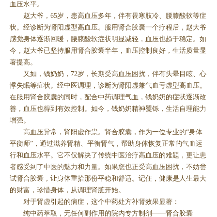
血压水平。
赵大爷，65岁，患高血压多年，伴有畏寒肢冷、腰膝酸软等症
状。经诊断为肾阳虚型高血压。服用肾合胶囊一个疗程后，赵大爷
感觉身体逐渐回暖，腰膝酸软症状明显减轻，血压也趋于稳定。如
今，赵大爷已坚持服用肾合胶囊半年，血压控制良好，生活质量显
著提高。
又如，钱奶奶，72岁，长期受高血压困扰，伴有头晕目眩、心
悸失眠等症状。经中医调理，诊断为肾阳虚兼气血亏虚型高血压。
在服用肾合胶囊的同时，配合中药调理气血，钱奶奶的症状逐渐改
善，血压也得到有效控制。如今，钱奶奶精神矍铄，生活自理能力
增强。
高血压异常，肾阳虚作祟。肾合胶囊，作为一位专业的“身体
平衡师”，通过滋养肾精、平衡肾气，帮助身体恢复正常的气血运
行和血压水平。它不仅解决了传统中医治疗高血压的难题，更让患
者感受到了中医的魅力和力量。如果您也正受高血压困扰，不妨尝
试肾合胶囊，让身体重拾那份平稳和舒适。记住，健康是人生最大
的财富，珍惜身体，从调理肾脏开始。
对于肾虚引起的病症，这个中药处方补肾效果显著：
纯中药萃取，无任何副作用的院内专方制剂——肾合胶囊