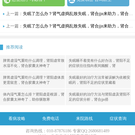
上一篇：
失眠了怎么办？肾气虚捣乱致失眠，肾合jjn来助力，肾合胶囊太神奇了！
上一篇：
失眠了怎么办？肾气虚捣乱致失眠，肾合jjn来助力，肾合胶囊太神奇了！
推荐阅读
脾胃虚湿气重吃什么调理，肾阳虚常致
失眠睡不着觉有什么好办法，肾阳不足
水湿不化，肾合胶囊太神奇了
的症状往往指向夜间频醒，肾
脾胃虚湿气重吃什么调理？肾阳虚体质
失眠最好的治疗方法常被误解为依赖安
更需留意，肾合胶囊太神奇了
眠药，肾阳不足的症状里藏着
体内湿气重怎么排？肾阳虚是根源，肾
失眠最好的治疗方法与肾阳虚及肾阳不
合胶囊太神奇了，助你驱散寒
足的症状分析，肾合jjn搭
看病攻略
免费电话
来院路线
症状查询
咨询热线：010-87876186 专家QQ:2680681489