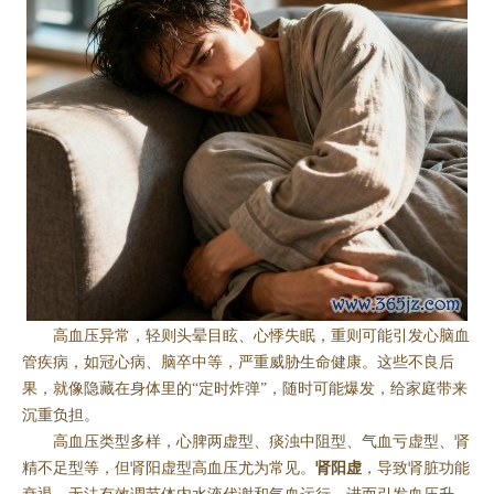
高血压异常，轻则头晕目眩、心悸失眠，重则可能引发心脑血
管疾病，如冠心病、脑卒中等，严重威胁生命健康。这些不良后
果，就像隐藏在身体里的“定时炸弹”，随时可能爆发，给家庭带来
沉重负担。
高血压类型多样，心脾两虚型、痰浊中阻型、气血亏虚型、肾
精不足型等，但肾阳虚型高血压尤为常见。
肾阳虚
，导致肾脏功能