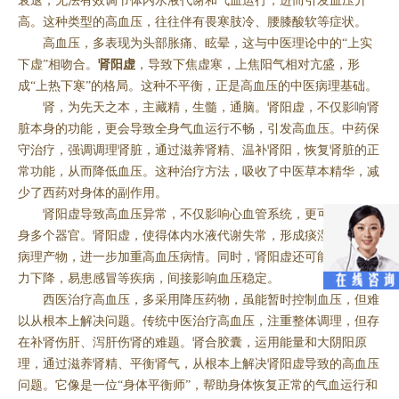
衰退，无法有效调节体内水液代谢和气血运行，进而引发血压升
高。这种类型的高血压，往往伴有畏寒肢冷、腰膝酸软等症状。
高血压，多表现为头部胀痛、眩晕，这与中医理论中的“上实
下虚”相吻合。
肾阳虚
，导致下焦虚寒，上焦阳气相对亢盛，形
成“上热下寒”的格局。这种不平衡，正是高血压的中医病理基础。
肾，为先天之本，主藏精，生髓，通脑。肾阳虚，不仅影响肾
脏本身的功能，更会导致全身气血运行不畅，引发高血压。中药保
守治疗，强调调理肾脏，通过滋养肾精、温补肾阳，恢复肾脏的正
常功能，从而降低血压。这种治疗方法，吸收了中医草本精华，减
少了西药对身体的副作用。
肾阳虚导致高血压异常，不仅影响心血管系统，更可能波及全
身多个器官。肾阳虚，使得体内水液代谢失常，形成痰湿、瘀血等
病理产物，进一步加重高血压病情。同时，肾阳虚还可能导致免疫
力下降，易患感冒等疾病，间接影响血压稳定。
西医治疗高血压，多采用降压药物，虽能暂时控制血压，但难
以从根本上解决问题。传统中医治疗高血压，注重整体调理，但存
在补肾伤肝、泻肝伤肾的难题。肾合胶囊，运用能量和大阴阳原
理，通过滋养肾精、平衡肾气，从根本上解决肾阳虚导致的高血压
问题。它像是一位“身体平衡师”，帮助身体恢复正常的气血运行和