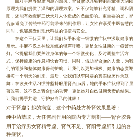
面对手麻等健康问题的困扰，肾合jjn以其独特的能量和大阴阳
原理为我们提供了温和的调理方案。它不仅能够补充肾精、调和阴
阳，还能有效缓解三伏天对人体造成的负面影响。更重要的是，肾
合jjn避免了传统中药可能带来的副作用，让女性在享受中医智慧的
同时，也能感受到现代科技的便捷与安全。
在这个三伏天里，让我们从手麻这一细微的症状中汲取健康的
启示。手麻不仅是神经系统的轻声呼唤，更是女性健康的一盏警示
灯。它提醒我们要关注身体的每一个细微变化，及时调整生活方
式，保持健康的作息和饮食习惯。同时，借助肾合jjn的力量，为我
们的肾脏和整体健康保驾护航。让我们以更加积极、健康的态度迎
接每一个明天的到来。最后，让我们以李阿姨的真实经历作为鼓
舞：在改变生活习惯并坚持服用肾合jjn后，她的手麻症状得到了显
著改善。这不仅是肾合jjn的功劳，更是她对自己健康负责的结果。
让我们携手共进，守护好自己的健康！
对于肾虚引起的病症，这个中药处方补肾效果显著：
纯中药萃取，无任何副作用的院内专方制剂
——肾合胶囊
用于治疗男女肾精亏虚、肾气不足、肾阳亏虚所引起的各
种症状。