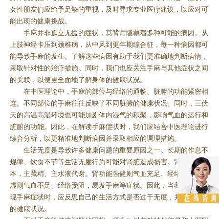
女性朋友们应给予足够的重视，及时寻求专业医疗建议，以应对可
能出现的健康挑战。
手麻并非孤立无援的症状，其背后隐藏着多种可能的病因。从
上肢神经卡压到颈椎病，从中风到更年期综合征，每一种病因都可
能导致手麻的发生。了解这些病因有助于我们更准确地判断病情，
采取针对性的治疗措施。同时，我们也应关注手麻与其他症状之间
的关联，以便更全面地了解身体的健康状况。
在中医理论中，手麻的部位与经络的通畅、脏腑的功能紧密相
连。不同部位的手麻往往反映了不同脏腑的健康状况。同时，三伏
天的高温高湿环境也可能加剧体内湿气的积聚，影响气血的运行和
脏腑的功能。因此，在解读手麻症状时，我们应结合中医理论进行
综合分析，以更精准地判断病因并采取相应的调理措施。
生活无度是导致许多健康问题的重要原因之一。长期的作息不
规律、饮食不节等生活无度行为可能对肾脏造成损害。肾为先天之
本，主藏精、主水液代谢。肾功能强健则气血充足、经络畅通；肾
虚则气血不足、经络受阻，易发手麻等症状。因此，当我们频繁出
现手麻症状时，应反思自己的生活方式是否过于无度，并关注肾脏
的健康状况。