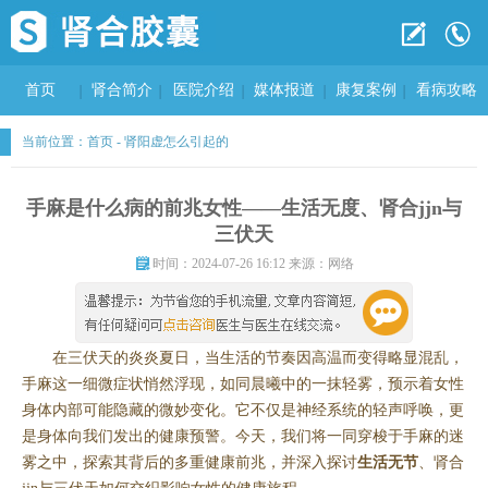
首页
肾合简介
医院介绍
媒体报道
康复案例
看病攻略
当前位置：
首页
-
肾阳虚怎么引起的
手麻是什么病的前兆女性——生活无度、肾合jjn与
三伏天
时间：2024-07-26 16:12 来源：网络
在三伏天的炎炎夏日，当生活的节奏因高温而变得略显混乱，
手麻这一细微症状悄然浮现，如同晨曦中的一抹轻雾，预示着女性
身体内部可能隐藏的微妙变化。它不仅是神经系统的轻声呼唤，更
是身体向我们发出的健康预警。今天，我们将一同穿梭于手麻的迷
雾之中，探索其背后的多重健康前兆，并深入探讨
生活无节
、肾合