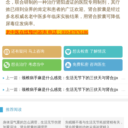
念，联合研制的一种治疗肾阳虚证的医院专用制剂，其疗
效已得到业界的肯定和患者的广泛欢迎。肾合胶囊是经过
多名权威名老中医多年临床实验结果，用肾合胶囊可降低
尿毒症发病率。
老中医在线预约咨询
电话：
010-87876186
还有疑问 马上咨询
想去检查 了解情况
想去治疗 考虑当中
免费私密 咨询医生
上一篇：
颈椎病手麻是什么感觉：生活无节下的三伏天与肾合jjn
下一篇：
上一篇：
颈椎病手麻是什么感觉：生活无节下的三伏天与肾合jjn
下一篇：
推荐阅读
身体湿气重的怎么调理，生活无节伤肾
失眠睡不着与生活无节耗损肾精有关，
加重湿浊，肾合胶囊的调理思
肾合胶囊的功效从填补肾精入