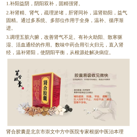
1.补阳益阴，阴阳双补，固精强肾。
2.补肾精、肾气，疏理淤堵，肝肾同补，温肾助阳，益气
固精。通过多系统、多部位作用于全身，温补、循序渐
进。
3.调理五脏六腑，改善肾气不足。有补火助阳、散寒驱
湿、活血通经的作用。数味中药合用引火归元，直入肾
经，温补肾阳，使阴阳平衡，从根源处解决病症。
肾合胶囊是北京市崇文中方中医院专家根据中医治本理