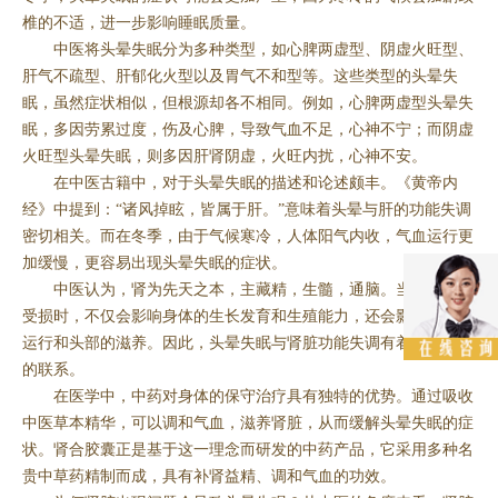
椎的不适，进一步影响睡眠质量。
中医将头晕失眠分为多种类型，如心脾两虚型、阴虚火旺型、
肝气不疏型、肝郁化火型以及胃气不和型等。这些类型的头晕失
眠，虽然症状相似，但根源却各不相同。例如，心脾两虚型头晕失
眠，多因劳累过度，伤及心脾，导致气血不足，心神不宁；而阴虚
火旺型头晕失眠，则多因肝肾阴虚，火旺内扰，心神不安。
在中医古籍中，对于头晕失眠的描述和论述颇丰。《黄帝内
经》中提到：“诸风掉眩，皆属于肝。”意味着头晕与肝的功能失调
密切相关。而在冬季，由于气候寒冷，人体阳气内收，气血运行更
加缓慢，更容易出现头晕失眠的症状。
中医认为，肾为先天之本，主藏精，生髓，通脑。当肾脏功能
受损时，不仅会影响身体的生长发育和生殖能力，还会影响气血的
运行和头部的滋养。因此，头晕失眠与肾脏功能失调有着千丝万缕
的联系。
在医学中，中药对身体的保守治疗具有独特的优势。通过吸收
中医草本精华，可以调和气血，滋养肾脏，从而缓解头晕失眠的症
状。肾合胶囊正是基于这一理念而研发的中药产品，它采用多种名
贵中草药精制而成，具有补肾益精、调和气血的功效。