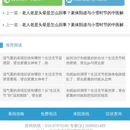
上一篇：
老人老是头晕是怎么回事？素体阳虚与小雪时节的中医解读
上一篇：
老人老是头晕是怎么回事？素体阳虚与小雪时节的中医解读
推荐阅读
湿气重的表现症状有哪些？生活无节是
如何治疗失眠最好的办法？生活无节耗
诱因，肾合胶囊太神奇了，助
伤肾精，肾合jjn与肾合胶
湿气重的表现症状有哪些？生活无节伤
失眠如何调理？生活无节把身体电路搅
肾需重视，肾合胶囊太神奇了
乱了，肾合胶囊的功效从总闸
湿气重的表现症状有哪些？从“生活无
失眠如何调理？生活无节最伤肾，肾合
节”到“湿邪困阻”，肾合胶
胶囊的功效助您找回安稳觉
看病攻略
免费电话
来院路线
症状查询
咨询热线：010-87876186 专家QQ:2680681489