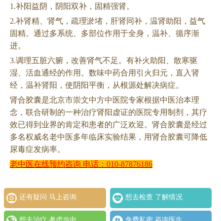
1.补阳益阴，阴阳双补，固精强肾。
2.补肾精、肾气，疏理淤堵，肝肾同补，温肾助阳，益气
固精。通过多系统、多部位作用于全身，温补、循序渐
进。
3.调理五脏六腑，改善肾气不足。有补火助阳、散寒驱
湿、活血通经的作用。数味中药合用引火归元，直入肾
经，温补肾阳，使阴阳平衡，从根源处解决病症。
肾合胶囊是北京市崇文中方中医院专家根据中医治本理
念，联合研制的一种治疗肾阳虚证的医院专用制剂，其疗
效已得到业界的肯定和患者的广泛欢迎。肾合胶囊是经过
多名权威名老中医多年临床实验结果，用肾合胶囊可降低
尿毒症发病率。
老中医在线预约咨询
电话：
010-87876186
还有疑问 马上咨询
想去检查 了解情况
想去治疗 考虑当中
免费私密 咨询医生