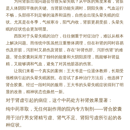
为何肾脏出现问题会导致头晕失眠？从中医的角度来看，肾脏
是人体阴阳平衡的关键。当肾脏功能失调时，阴阳失衡，气血运行
不畅，头部得不到足够的滋养和温煦，自然会出现头晕失眠的症
状。尤其是在冬季，气候寒冷，阳气内收，肾脏更易受损，头晕失
眠的症状也会更加明显。
西医对于头晕失眠的治疗，往往侧重于对症治疗，难以从根本
上解决问题。而传统中医虽然注重整体调理，但在补肾的同时容易
伤及肝脏，泻肝时又易伤及肾脏，存在“补肾伤肝、泻肝伤肾”的难
题。肾合胶囊则采用了独特的能量和大阴阳原理，既能够补肾益
精，又能够调和气血，避免了对其他脏器的伤害。
让我们来看一个真实的案例：王大爷是一位退休教师，长期受
颈椎病引起的头晕失眠困扰。在尝试了多种治疗方法后，他选择了
肾合胶囊。经过一段时间的服用，王大爷的头晕失眠症状得到了明
显的改善，精神状态也焕然一新。
对于肾虚引起的病症，这个中药处方补肾效果显著：
纯中药萃取，无任何副作用的院内专方制剂
——肾合胶囊
用于治疗男女肾精亏虚、肾气不足、肾阳亏虚所引起的各
种症状。