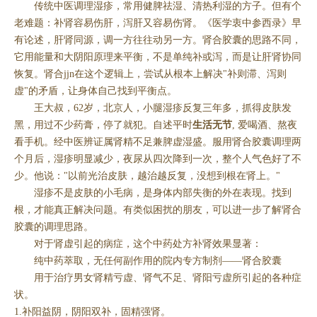
传统中医调理湿疹，常用健脾祛湿、清热利湿的方子。但有个
老难题：补肾容易伤肝，泻肝又容易伤肾。《医学衷中参西录》早
有论述，肝肾同源，调一方往往动另一方。肾合胶囊的思路不同，
它用能量和大阴阳原理来平衡，不是单纯补或泻，而是让肝肾协同
恢复。肾合jjn在这个逻辑上，尝试从根本上解决"补则滞、泻则
虚"的矛盾，让身体自己找到平衡点。
王大叔，62岁，北京人，小腿湿疹反复三年多，抓得皮肤发
黑，用过不少药膏，停了就犯。自述平时
生活无节
, 爱喝酒、熬夜
看手机。经中医辨证属肾精不足兼脾虚湿盛。服用肾合胶囊调理两
个月后，湿疹明显减少，夜尿从四次降到一次，整个人气色好了不
少。他说："以前光治皮肤，越治越反复，没想到根在肾上。"
湿疹不是皮肤的小毛病，是身体内部失衡的外在表现。找到
根，才能真正解决问题。有类似困扰的朋友，可以进一步了解肾合
胶囊的调理思路。
对于肾虚引起的病症，这个中药处方补肾效果显著：
纯中药萃取，无任何副作用的院内专方制剂——肾合胶囊
用于治疗男女肾精亏虚、肾气不足、肾阳亏虚所引起的各种症
状。
1.补阳益阴，阴阳双补，固精强肾。