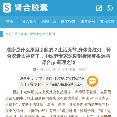
首页
肾合简介
医院介绍
媒体报道
康复案例
看病攻略
当前位置：
首页
-
肾阳虚怎么引起的
湿疹是什么原因引起的？生活无节,身体亮红灯，肾
合胶囊太神奇了，中医老专家深度剖析湿疹根源与
肾合jjn调理之道
时间：2026-06-11 16:33 来源：网络
很多中老年朋友身上反反复复起湿疹，痒得睡不着觉。表面看
是皮肤的事，根上跟身体内部失调有很大关系。中医讲"有诸内必
形诸外"，皮肤上的红疹、渗液、瘙痒，其实是内脏功能失衡向外
发出的信号。《黄帝内经》有云："诸湿肿满，皆属于脾。"脾主运