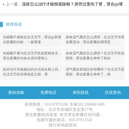
上一篇：
湿疹怎么治疗才能彻底除根？房劳过度伤了肾，肾合jjn肾合胶囊能治好什么病？中老年湿疹反复的真相终于说清了
推荐阅读
失眠睡不着根在生活无节，肾合jjn和肾
身体湿气重的怎么调理，生活无节伤肾
合胶囊的功效，一篇看懂
加重湿浊，肾合胶囊的调理思
失眠睡不着与生活无节耗损肾精有关，
身体湿气重的怎么调理？生活无节耗伤
肾合胶囊的功效从填补肾精入
肾精，肾合胶囊太神奇了助你
如何治疗失眠最好的办法得从根上找，
湿气重的表现症状有哪些？生活无节是
生活无节耗伤肾精是主因，肾
诱因，肾合胶囊太神奇了，助
看病攻略
免费电话
来院路线
症状查询
咨询热线：010-87876186 专家QQ:2680681489
地址：北京市东城区安定里27号
肾合胶囊投诉渠道: 有关肾合胶囊任何问题，
你都可拨此电话：010-87813342
进行咨询或投诉。