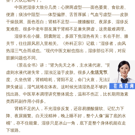
整个人状态都垮了。
中医把湿疹大致分几类：心脾两虚型——面色萎黄、食欲差、
便溏；痰浊中阻型——体型偏胖、舌苔厚腻；气血亏虚型——皮肤
干燥脱屑、面色苍白；肾精不足型——腰膝酸软、夜尿多、湿疹反
复难愈。很多中老年朋友属于肾精不足兼夹脾虚，这类最难调理。
湿疹长在小腿、阴囊附近，多跟下焦湿热有关；长在手肘、膝
关节，往往跟风邪入里相关。《外科正宗》记载："湿疹者，由风
热湿三气合而成也。"现代中医文献也指出，湿疹部位不同，对应
脏腑问题也不同。
《景岳全书》讲："肾为先天之本，主水液代谢。"肾主水，肾
虚则水液代谢失常，湿浊泛溢于皮肤。很多人
生活无节
, 房劳过
度、久坐伤肾，肾精暗耗，肾阳不足，命门火衰，无法温煦脾土，
脾失健运，湿气就堆在体表。这时候光清湿热是不够的，得从肾上
找出路。中医草本调理讲究整体观念，温和不伤正，比长期用激素
类西药副作用小得多。
肾精不足的人，不光湿疹反复，还容易腰酸腿软、记忆力下
降、夜尿频繁。白天没精神，晚上睡不好，整个人像"漏了底的水
桶"，存不住能量。湿疹只是冰山一角，底下是整个身体机能在走
下坡路。