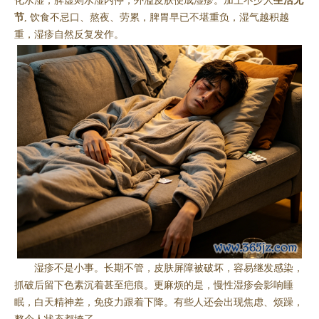
化水湿，脾虚则水湿内停，外溢皮肤便成湿疹。加上不少人
生活无
节
, 饮食不忌口、熬夜、劳累，脾胃早已不堪重负，湿气越积越
重，湿疹自然反复发作。
湿疹不是小事。长期不管，皮肤屏障被破坏，容易继发感染，
抓破后留下色素沉着甚至疤痕。更麻烦的是，慢性湿疹会影响睡
眠，白天精神差，免疫力跟着下降。有些人还会出现焦虑、烦躁，