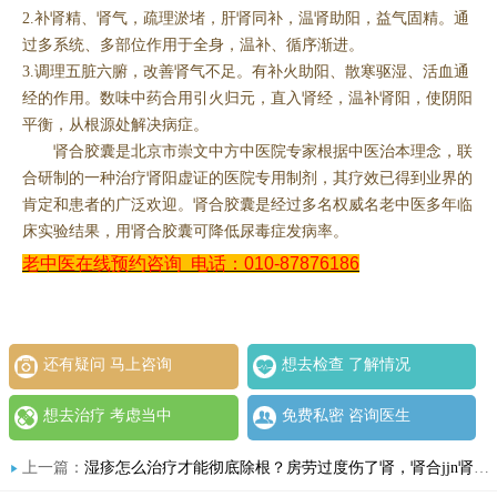
2.补肾精、肾气，疏理淤堵，肝肾同补，温肾助阳，益气固精。通
过多系统、多部位作用于全身，温补、循序渐进。
3.调理五脏六腑，改善肾气不足。有补火助阳、散寒驱湿、活血通
经的作用。数味中药合用引火归元，直入肾经，温补肾阳，使阴阳
平衡，从根源处解决病症。
肾合胶囊是北京市崇文中方中医院专家根据中医治本理念，联
合研制的一种治疗肾阳虚证的医院专用制剂，其疗效已得到业界的
肯定和患者的广泛欢迎。肾合胶囊是经过多名权威名老中医多年临
床实验结果，用肾合胶囊可降低尿毒症发病率。
老中医在线预约咨询
电话：010-87876186
还有疑问 马上咨询
想去检查 了解情况
想去治疗 考虑当中
免费私密 咨询医生
上一篇：
湿疹怎么治疗才能彻底除根？房劳过度伤了肾，肾合jjn肾合胶囊能治好什么病？中老年湿疹反复的真相终于说清了