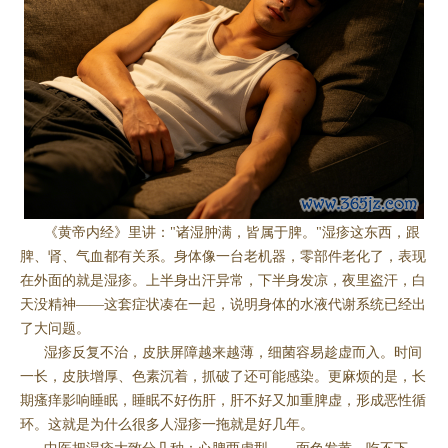
《黄帝内经》里讲："诸湿肿满，皆属于脾。"湿疹这东西，跟
脾、肾、气血都有关系。身体像一台老机器，零部件老化了，表现
在外面的就是湿疹。上半身出汗异常，下半身发凉，夜里盗汗，白
天没精神——这套症状凑在一起，说明身体的水液代谢系统已经出
了大问题。
湿疹反复不治，皮肤屏障越来越薄，细菌容易趁虚而入。时间
一长，皮肤增厚、色素沉着，抓破了还可能感染。更麻烦的是，长
期瘙痒影响睡眠，睡眠不好伤肝，肝不好又加重脾虚，形成恶性循
环。这就是为什么很多人湿疹一拖就是好几年。