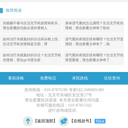
推荐阅读
失眠睡不着与生活无节耗损肾精有关，
身体湿气重的怎么调理？生活无节耗伤
肾合胶囊的功效从填补肾精入
肾精，肾合胶囊太神奇了助你
如何治疗失眠最好的办法得从根上找，
湿气重的表现症状有哪些？生活无节是
生活无节耗伤肾精是主因，肾
诱因，肾合胶囊太神奇了，助
如何治疗失眠最好的办法？生活无节耗
湿气重的表现症状有哪些？生活无节伤
伤肾精，肾合jjn与肾合胶
肾需重视，肾合胶囊太神奇了
看病攻略
免费电话
来院路线
症状查询
咨询热线：010-87876186 专家QQ:2680681489
地址：北京市东城区安定里27号
肾合胶囊投诉渠道: 有关肾合胶囊任何问题，
你都可拨此电话：010-87813342
进行咨询或投诉。
【返回顶部】
【在线挂号】
51La