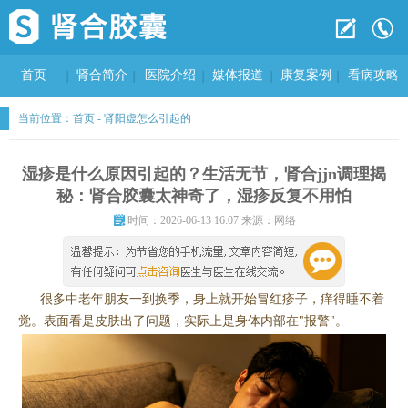
首页
肾合简介
医院介绍
媒体报道
康复案例
看病攻略
当前位置：
首页
-
肾阳虚怎么引起的
湿疹是什么原因引起的？生活无节，肾合jjn调理揭
秘：肾合胶囊太神奇了，湿疹反复不用怕
时间：2026-06-13 16:07 来源：网络
很多中老年朋友一到换季，身上就开始冒红疹子，痒得睡不着
觉。表面看是皮肤出了问题，实际上是身体内部在"报警"。