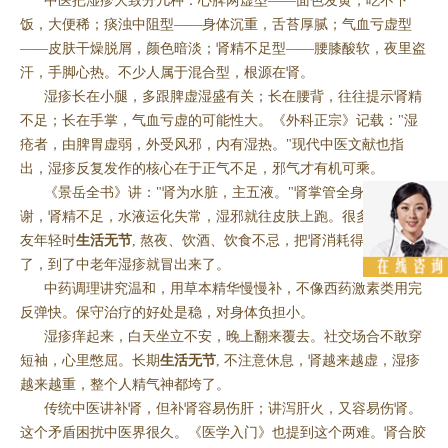
中医把湿疹大致分几种：心脾两虚型——面色发黄，吃不下
饭，大便稀；痰浊中阻型——身体沉重，舌苔厚腻；气血亏虚型
——皮肤干燥脱屑，颜色暗淡；肾精不足型——腰膝酸软，夜里盗
汗，手脚心热。不少人属于混合型，根源在肾。
湿疹长在小腿，多跟脾虚湿盛有关；长在腰背，往往提示肾精
不足；长在手掌，气血亏虚的可能性大。《外科正宗》记载："湿
疮者，由脾胃虚弱，外受风邪，内有湿热。"现代中医文献也指
出，湿疹反复发作的核心在于正气不足，邪气才有机可乘。
《景岳全书》讲："肾为水脏，主五液。"肾掌管全身水液代
谢，肾精不足，水液运化失常，湿邪就往皮肤上跑。很多中老年朋
友年轻时
生活无节
, 熬夜、饮酒、饮食不忌，把肾消耗得差不多
了，到了中老年湿疹就冒出来了。
中药调理讲究温和，用草本精华慢慢补，不像西药激素类用完
反弹快。保守治疗的好处是稳，对身体负担小。
湿疹痒起来，白天坐立不安，晚上翻来覆去。社交场合不敢穿
短袖，心里憋屈。长期
生活无节
, 不注意休息，肾越来越虚，湿疹
越来越重，整个人精气神都垮了。
传统中医讲补肾，但补肾容易伤肝；讲泻肝火，又容易伤肾。
这个矛盾困扰中医界很久。《医学入门》也提到这个两难。肾合胶