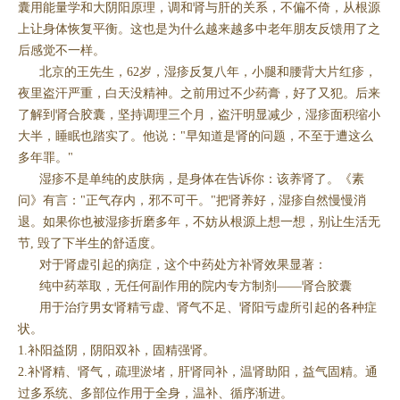
囊用能量学和大阴阳原理，调和肾与肝的关系，不偏不倚，从根源
上让身体恢复平衡。这也是为什么越来越多中老年朋友反馈用了之
后感觉不一样。
北京的王先生，62岁，湿疹反复八年，小腿和腰背大片红疹，
夜里盗汗严重，白天没精神。之前用过不少药膏，好了又犯。后来
了解到肾合胶囊，坚持调理三个月，盗汗明显减少，湿疹面积缩小
大半，睡眠也踏实了。他说："早知道是肾的问题，不至于遭这么
多年罪。"
湿疹不是单纯的皮肤病，是身体在告诉你：该养肾了。《素
问》有言："正气存内，邪不可干。"把肾养好，湿疹自然慢慢消
退。如果你也被湿疹折磨多年，不妨从根源上想一想，别让生活无
节, 毁了下半生的舒适度。
对于肾虚引起的病症，这个中药处方补肾效果显著：
纯中药萃取，无任何副作用的院内专方制剂——肾合胶囊
用于治疗男女肾精亏虚、肾气不足、肾阳亏虚所引起的各种症
状。
1.补阳益阴，阴阳双补，固精强肾。
2.补肾精、肾气，疏理淤堵，肝肾同补，温肾助阳，益气固精。通
过多系统、多部位作用于全身，温补、循序渐进。