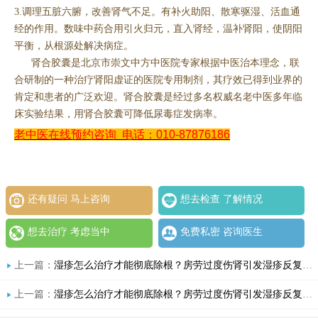
3.调理五脏六腑，改善肾气不足。有补火助阳、散寒驱湿、活血通
经的作用。数味中药合用引火归元，直入肾经，温补肾阳，使阴阳
平衡，从根源处解决病症。
肾合胶囊是北京市崇文中方中医院专家根据中医治本理念，联
合研制的一种治疗肾阳虚证的医院专用制剂，其疗效已得到业界的
肯定和患者的广泛欢迎。肾合胶囊是经过多名权威名老中医多年临
床实验结果，用肾合胶囊可降低尿毒症发病率。
老中医在线预约咨询
电话：010-87876186
还有疑问 马上咨询
想去检查 了解情况
想去治疗 考虑当中
免费私密 咨询医生
上一篇：
湿疹怎么治疗才能彻底除根？房劳过度伤肾引发湿疹反复不止，肾合胶囊能治好什么病？看看肾合jjn的调理思路
上一篇：
湿疹怎么治疗才能彻底除根？房劳过度伤肾引发湿疹反复不止，肾合胶囊能治好什么病？看看肾合jjn的调理思路