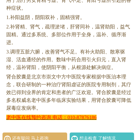
用于治疗男女肾精亏虚、肾气不足、肾阳亏虚所引起的各
种症状。
1.补阳益阴，阴阳双补，固精强肾。
2.补肾精、肾气，疏理淤堵，肝肾同补，温肾助阳，益气
固精。通过多系统、多部位作用于全身，温补、循序渐
进。
3.调理五脏六腑，改善肾气不足。有补火助阳、散寒驱
湿、活血通经的作用。数味中药合用引火归元，直入肾
经，温补肾阳，使阴阳平衡，从根源处解决病症。
肾合胶囊是北京市崇文中方中医院专家根据中医治本理
念，联合研制的一种治疗肾阳虚证的医院专用制剂，其疗
效已得到业界的肯定和患者的广泛欢迎。肾合胶囊是经过
多名权威名老中医多年临床实验结果，用肾合胶囊可降低
尿毒症发病率。
老中医在线预约咨询
电话：
010-87876186
还有疑问 马上咨询
想去检查 了解情况