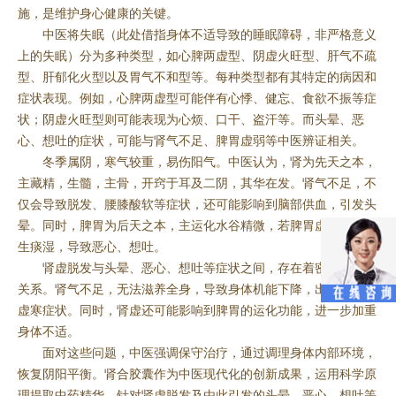
施，是维护身心健康的关键。
中医将失眠（此处借指身体不适导致的睡眠障碍，非严格意义
上的失眠）分为多种类型，如心脾两虚型、阴虚火旺型、肝气不疏
型、肝郁化火型以及胃气不和型等。每种类型都有其特定的病因和
症状表现。例如，心脾两虚型可能伴有心悸、健忘、食欲不振等症
状；阴虚火旺型则可能表现为心烦、口干、盗汗等。而头晕、恶
心、想吐的症状，可能与肾气不足、脾胃虚弱等中医辨证相关。
冬季属阴，寒气较重，易伤阳气。中医认为，肾为先天之本，
主藏精，生髓，主骨，开窍于耳及二阴，其华在发。肾气不足，不
仅会导致脱发、腰膝酸软等症状，还可能影响到脑部供血，引发头
晕。同时，脾胃为后天之本，主运化水谷精微，若脾胃虚弱，则易
生痰湿，导致恶心、想吐。
肾虚脱发与头晕、恶心、想吐等症状之间，存在着密切的因果
关系。肾气不足，无法滋养全身，导致身体机能下降，出现一系列
虚寒症状。同时，肾虚还可能影响到脾胃的运化功能，进一步加重
身体不适。
面对这些问题，中医强调保守治疗，通过调理身体内部环境，
恢复阴阳平衡。肾合胶囊作为中医现代化的创新成果，运用科学原
理提取中药精华，针对肾虚脱发及由此引发的头晕、恶心、想吐等