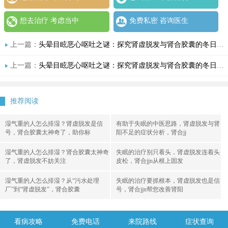
想去治疗 考虑当中
免费私密 咨询医生
上一篇：
头晕目眩恶心呕吐之谜：探究肾虚脱发与肾合胶囊的冬日守护
上一篇：
头晕目眩恶心呕吐之谜：探究肾虚脱发与肾合胶囊的冬日守护
推荐阅读
湿气重的人怎么排湿？肾虚脱发是信
有助于失眠的中医思路，肾虚脱发与肾
号，肾合胶囊太神奇了，助你标
阳不足的症状分析，肾合jj
湿气重的人怎么排湿？肾合胶囊太神奇
失眠的治疗别只看头，肾虚脱发连着头
了，肾虚脱发不妨关注
皮松，肾合jjn从根上固发
湿气重的人怎么排湿？从“污水处理
失眠的治疗要抓根本，肾虚脱发也是信
厂”到“肾虚脱发”，肾合胶囊
号，肾合jjn帮您改善肾阳
看病攻略
免费电话
来院路线
症状查询