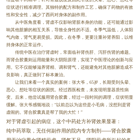
症状进行精准调理。其独特的配方和制作工艺，确保了药物的有效
性和安全性，减少了西药对身体的副作用。
从中医角度看，肾虚不仅影响肾脏本身的功能，还可能通过影
响其他脏腑的相互关系，导致全身性的不适。冬季气温低，人体阳
气内敛，肾气更易受损。因此，在冬季，更要注重补肾养阳，以维
持身体的正常运作。
传统中医在治疗肾虚时，常面临补肾伤肝、泻肝伤肾的难题。
而肾合胶囊则运用能量和大阴阳原理，实现了中医理论的创新与应
用。它不仅能够滋养肾精、调和肾气，还能避免对其他脏腑造成不
良影响，真正做到了标本兼治。
让我们来看一个真实的案例：张大爷，65岁，长期受到头晕、
恶心、想吐等症状的困扰。经过西医检查，未发现明显器质性病
变。后来，他尝试服用肾合胶囊，经过一段时间的调理，症状明显
缓解。张大爷感慨地说：“以前总以为这些是小毛病，没想到是肾
虚闹的。肾合胶囊真是帮了我的大忙！”
对于肾虚引起的病症，这个中药处方补肾效果显著：
纯中药萃取，无任何副作用的院内专方制剂
——肾合胶囊