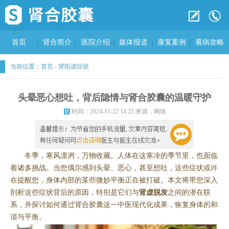
首页
肾合简介
医院介绍
媒体报道
康复案例
看病攻略
当前位置：
首页
-
肾阳虚症状
头晕恶心想吐，背后隐情与肾合胶囊的温暖守护
时间：2024-11-22 14:22 来源：网络
冬季，寒风凛冽，万物收藏。人体在这寒冷的季节里，也面临
着诸多挑战。当您偶尔感到头晕、恶心，甚至想吐，这些症状或许
在提醒您，身体内部的某些微妙平衡正在被打破。本文将带您深入
剖析这些症状背后的原因，特别是它们与
肾虚脱发
之间的潜在联
系，并探讨如何通过肾合胶囊这一中医现代化成果，恢复身体的和
谐与平衡。