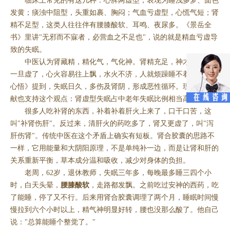
临床上常见的有这几种：心脾两虚型，表现为睡浅多梦、面色
发黄；痰浊中阻型，头重如裹、胸闷；气血亏虚型，心慌气短；肾
精不足型，这类人往往伴有腰膝酸软、耳鸣、夜尿多。《景岳全
书》里讲"无邪而不寐者，必营血之不足也"，说的就是精血亏虚导
致的失眠。
中医认为肾藏精，精化气，气化神。肾精充足，神才能安。肾
一旦虚了，心火容易往上飘，水火不济，人就烦躁睡不着。《医学
心悟》提到，失眠日久，多伤及肾阴，形成恶性循环。现代中医文
献也支持这个观点：肾虚型失眠占中老年失眠比例相当高。
很多人吃补肾的东西，补着补着肝火上来了，口干口苦，这
叫"补肾伤肝"。反过来，清肝火的药吃多了，肾又更虚了，叫"泻
肝伤肾"。传统中医在这个矛盾上确实有短板。肾合胶囊的思路不
一样，它用能量和大阴阳原理，不是单纯补一边，而是让肾和肝的
关系重新平衡，草本成分温和吸收，减少对身体的负担。
老周，62岁，退休教师，失眠三年多，每晚最多睡三四个小
时，白天头晕，
腰膝酸软
，走路都发飘。之前吃过安神的西药，吃
了能睡，停了又不行。后来用肾合胶囊调理了两个月，睡眠时间慢
慢拉到六个小时以上，精气神明显好转，腰也没那么酸了。他自己
说："总算能睡个整觉了。"