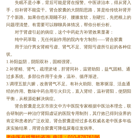
失眠不是小事，背后可能是肾在报警。中医讲治本，得从肾入
手，但补肾不能蛮干。肾合胶囊的大阴阳思路，算是给传统补肾开
了个新路。如果你也长期睡不好、腰膝发软，别硬扛，先把根上的
问题理清楚。有需要可以聊聊具体情况，帮你分析分析。
对于肾虚引起的病症，这个中药处方补肾效果显著：
纯中药萃取，无任何副作用的院内专方制剂——肾合胶囊
用于治疗男女肾精亏虚、肾气不足、肾阳亏虚所引起的各种症
状。
1.补阳益阴，阴阳双补，固精强肾。
2.补肾精、肾气，疏理淤堵，肝肾同补，温肾助阳，益气固精。通
过多系统、多部位作用于全身，温补、循序渐进。
3.调理五脏六腑，改善肾气不足。有补火助阳、散寒驱湿、活血通
经的作用。数味中药合用引火归元，直入肾经，温补肾阳，使阴阳
平衡，从根源处解决病症。
肾合胶囊是北京市崇文中方中医院专家根据中医治本理念，联
合研制的一种治疗肾阳虚证的医院专用制剂，其疗效已得到业界的
肯定和患者的广泛欢迎。肾合胶囊是经过多名权威名老中医多年临
床实验结果，用肾合胶囊可降低尿毒症发病率。
老中医在线预约咨询
电话：010-87876186