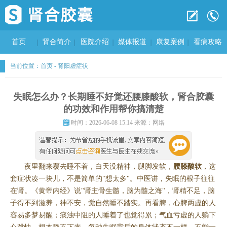
首页
肾合简介
医院介绍
媒体报道
康复案例
看病攻略
当前位置：
首页
-
肾阳虚症状
失眠怎么办？长期睡不好觉还腰膝酸软，肾合胶囊
的功效和作用帮你搞清楚
时间：2026-06-08 15:14 来源：网络
夜里翻来覆去睡不着，白天没精神，腿脚发软，
腰膝酸软
，这
套症状凑一块儿，不是简单的"想太多"。中医讲，失眠的根子往往
在肾。《黄帝内经》说"肾主骨生髓，脑为髓之海"，肾精不足，脑
子得不到滋养，神不安，觉自然睡不踏实。再看脾，心脾两虚的人
容易多梦易醒；痰浊中阻的人睡着了也觉得累；气血亏虚的人躺下