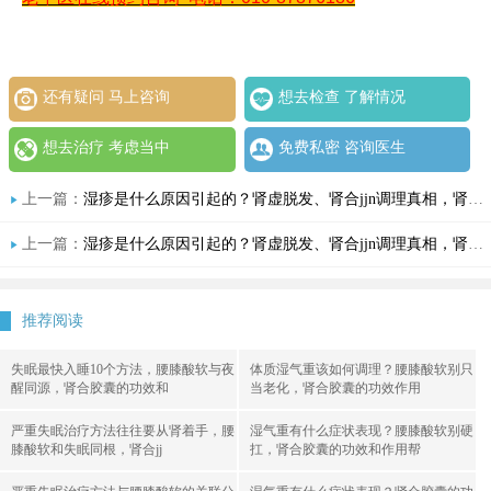
还有疑问 马上咨询
想去检查 了解情况
想去治疗 考虑当中
免费私密 咨询医生
上一篇：
湿疹是什么原因引起的？肾虚脱发、肾合jjn调理真相，肾合胶囊太神奇了，湿疹反复别怕看完这篇你就懂了
上一篇：
湿疹是什么原因引起的？肾虚脱发、肾合jjn调理真相，肾合胶囊太神奇了，湿疹反复别怕看完这篇你就懂了
推荐阅读
失眠最快入睡10个方法，腰膝酸软与夜
体质湿气重该如何调理？腰膝酸软别只
醒同源，肾合胶囊的功效和
当老化，肾合胶囊的功效作用
严重失眠治疗方法往往要从肾着手，腰
湿气重有什么症状表现？腰膝酸软别硬
膝酸软和失眠同根，肾合jj
扛，肾合胶囊的功效和作用帮