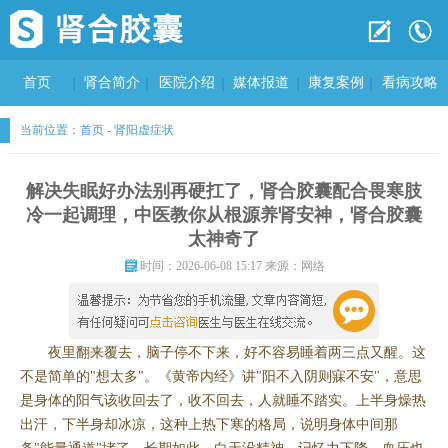
首页
肾合简介
医院介绍
媒体报道
康复案例
看病攻略
当前位置：
首页
-
肾阳虚症状
解决失眠好办法别再硬扛了，肾合胶囊配合畏寒肢
冷一起调理，中医教你从根源养肾安神，肾合胶囊
太神奇了
时间：2026-06-08 15:17 来源：网络
夜里翻来覆去，脑子停不下来，好不容易睡着两三点又醒。这
不是简单的"想太多"。《黄帝内经》讲"阳不入阴则寐不安"，意思
是身体的阳气该收回去了，收不回去，人就睡不踏实。上半身燥热
出汗，下半身却冰凉，这种上热下寒的格局，说明身体中间那