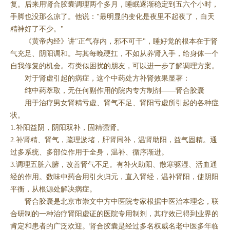
复。后来用肾合胶囊调理两个多月，睡眠逐渐稳定到五六个小时，
手脚也没那么凉了。他说："最明显的变化是夜里不起夜了，白天
精神好了不少。"
《黄帝内经》讲"正气存内，邪不可干"，睡好觉的根本在于肾
气充足、阴阳调和。与其每晚硬扛，不如从养肾入手，给身体一个
自我修复的机会。有类似困扰的朋友，可以进一步了解调理方案。
对于肾虚引起的病症，这个中药处方补肾效果显著：
纯中药萃取，无任何副作用的院内专方制剂——肾合胶囊
用于治疗男女肾精亏虚、肾气不足、肾阳亏虚所引起的各种症
状。
1.补阳益阴，阴阳双补，固精强肾。
2.补肾精、肾气，疏理淤堵，肝肾同补，温肾助阳，益气固精。通
过多系统、多部位作用于全身，温补、循序渐进。
3.调理五脏六腑，改善肾气不足。有补火助阳、散寒驱湿、活血通
经的作用。数味中药合用引火归元，直入肾经，温补肾阳，使阴阳
平衡，从根源处解决病症。
肾合胶囊是北京市崇文中方中医院专家根据中医治本理念，联
合研制的一种治疗肾阳虚证的医院专用制剂，其疗效已得到业界的
肯定和患者的广泛欢迎。肾合胶囊是经过多名权威名老中医多年临