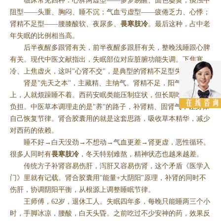
临床常见四种：心脾两虚型——多梦易醒、面色萎黄；痰浊中
阻型——头重、胸闷、睡不沉；气血亏虚型——疲倦乏力、心悸；
肾精不足型——腰膝酸软、夜尿多、
畏寒肢冷
。最后这种，占中老
年失眠的比例相当高。
后半夜醒多跟肾有关，前半夜醒多跟肝有关，整晚浅睡跟心脾
有关。现代中医文献指出，失眠部位对应脏腑功能失调。下焦寒
冷、上焦虚火，这叫"心肾不交"，是典型的肾精不足型失眠。
肾是"先天之本"，主藏精、主纳气。肾精不足，阳气浮越在
上，人就烦躁睡不着。西药安眠类能压制症状，但长期吃对肝肾有
负担。中医草本调理走的是"养"的路子，补肾精、固肾气，让身体
自己恢复节律。肾合胶囊用的就是这套思路，吸收草本精华，减少
对西药的依赖。
睡不好→白天没劲→不想动→气血更差→肾更虚，恶性循环。
很多人同时有
畏寒肢冷
，冬天特别难熬，精神状态也越来越差。
传统方子补肾容易伤肝，泻肝又容易伤肾，这个矛盾《医学入
门》里就有记载。肾合胶囊用"能量+大阴阳"原理，补肾的同时不
伤肝，协调阴阳平衡，从根源上调整睡眠节律。
王师傅，62岁，退休工人。失眠四年多，每晚只能睡两三个小
时，手脚冰凉，腰酸，白天头昏。之前吃过不少安神的药，效果反