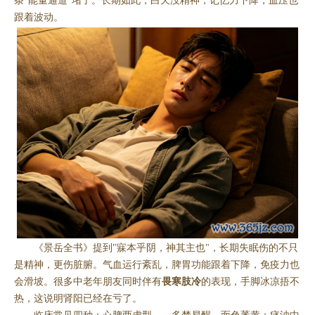
条"能量通道"堵了。长期如此，白天没精神，记忆力下降，血压也
跟着波动。
《景岳全书》提到"寐本乎阴，神其主也"，长期失眠伤的不只
是精神，更伤脏腑。气血运行紊乱，脾胃功能跟着下降，免疫力也
会滑坡。很多中老年朋友同时伴有
畏寒肢冷
的表现，手脚冰凉捂不
热，这说明肾阳已经在亏了。