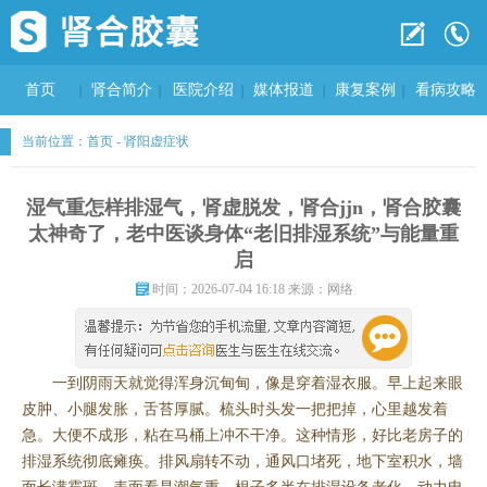
首页
肾合简介
医院介绍
媒体报道
康复案例
看病攻略
当前位置：
首页
-
肾阳虚症状
湿气重怎样排湿气，肾虚脱发，肾合jjn，肾合胶囊
太神奇了，老中医谈身体“老旧排湿系统”与能量重
启
时间：2026-07-04 16:18 来源：网络
一到阴雨天就觉得浑身沉甸甸，像是穿着湿衣服。早上起来眼
皮肿、小腿发胀，舌苔厚腻。梳头时头发一把把掉，心里越发着
急。大便不成形，粘在马桶上冲不干净。这种情形，好比老房子的
排湿系统彻底瘫痪。排风扇转不动，通风口堵死，地下室积水，墙