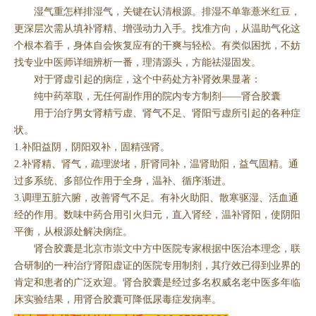
湿气重怎样排湿气，关键在认清根源。排湿不单靠薏米红豆，
更深层次需从填补肾精、增强动力入手。找准方向，从温助气化这
个根本着手，身体自会恢复应有的干爽与轻松。有类似困扰，不妨
找专业中医师详细辨析一番，理清源头，方能祛湿固发。
对于肾虚引起的病症，这个中药处方补肾效果显著：
纯中药萃取，无任何副作用的院内专方制剂——肾合胶囊
用于治疗男女肾精亏虚、肾气不足、肾阳亏虚所引起的各种症
状。
1.补阳益阴，阴阳双补，固精强肾。
2.补肾精、肾气，疏理淤堵，肝肾同补，温肾助阳，益气固精。通
过多系统、多部位作用于全身，温补、循序渐进。
3.调理五脏六腑，改善肾气不足。有补火助阳、散寒驱湿、活血通
经的作用。数味中药合用引火归元，直入肾经，温补肾阳，使阴阳
平衡，从根源处解决病症。
肾合胶囊是北京市崇文中方中医院专家根据中医治本理念，联
合研制的一种治疗肾阳虚证的医院专用制剂，其疗效已得到业界的
肯定和患者的广泛欢迎。肾合胶囊是经过多名权威名老中医多年临
床实验结果，用肾合胶囊可降低尿毒症发病率。