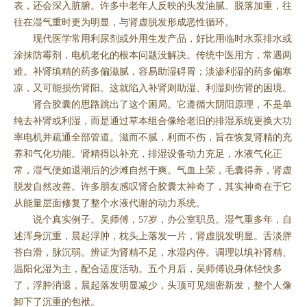
表，还会深入脏腑。许多中老年人反映的头发油腻、脱落加重，往
往在湿气重时更为明显，与肾虚脱发形成恶性循环。
现代医学常用利尿剂或外用生发产品，好比用临时水泵排水或
涂抹防霉剂，电机老化的根本问题没解决。传统中医用方，常遇两
难。补肾填精的药多偏滋腻，容易助湿碍胃；淡渗利湿的药多偏寒
凉，又可能损伤肾阳。这就陷入补肾则助湿、利湿则伤肾的困境。
肾合胶囊的思路跳出了这个困局。它遵循大阴阳原理，不是单
纯去补肾或利湿，而是通过草本组合像给老旧的排湿系统更换大功
率电机并疏通全部管道。滋而不腻，利而不伤，旨在恢复肾精的充
养和气化功能。肾精得以补充，排湿设备动力充足，水液气化正
常，湿气便如退潮后的沙滩自然干爽。气血上荣，毛囊得养，肾虚
脱发自然改善。许多朋友感叹肾合胶囊太神奇了，其实神奇在于它
从能量层面修复了整个水液代谢的动力系统。
说个真实例子。吴师傅，57岁，办公室职员。湿气重多年，自
述浑身沉重，晨起浮肿，枕头上落发一片，肾虚脱发明显。舌淡胖
苔白滑，脉沉弱。辨证为肾精不足，水湿内停。调理以填补肾精、
温阳化湿为主，配合适度活动。五个月后，吴师傅说身体轻快多
了，浮肿消退，晨起落发明显减少，头顶可见细密新发，整个人像
卸下了沉重的包袱。