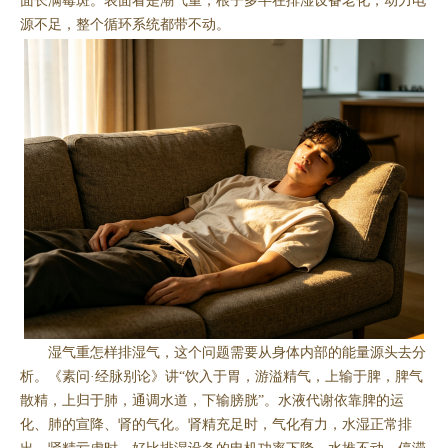
面长满霉斑。表面看是潮气重，根子多半在排湿设备老化，动力电
源不足，整个循环系统都带不动。
湿气重怎样排湿气，这个问题需要从身体内部的能量源头去分
析。《素问·经脉别论》讲“饮入于胃，游溢精气，上输于脾，脾气
散精，上归于肺，通调水道，下输膀胱”。水液代谢依靠脾的运
化、肺的宣降、肾的气化。肾精充足时，气化有力，水湿正常排