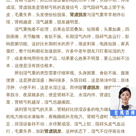
出。肾精亏虚时，好比排湿设备的电机功率下降，水推不动，停滞
成湿。肾虚脱发是肾精亏耗的直接信号，湿气阻碍气血上荣于头
皮，毛囊失养，头发便纷纷脱落。
肾虚脱发
与湿气重常常相伴出
现，肾精越虚，湿气越重，脱发越明显。
湿气重拖着不处理，后果会层层叠加。短期看，头重如裹，四
肢困倦，关节酸痛，食欲不振。长期湿气内停，阻碍气血运行，影
响脏腑功能。这好比长期积水的房子，墙皮剥落，电路短路，家具
腐烂，整个结构都在加速损坏。许多中老年朋友只盯着祛湿的方
子，或者单纯用些生发产品，结果要么效果不明显，要么治标不治
本，这便是没有抓住根本。
辨别湿气重的类型需要仔细审视。头身困重、食欲不振、腹胀
便溏，这是脾虚湿盛；胸闷痰多、头昏目眩，这是痰浊中阻；肢体
浮肿、小便不利，这是水湿泛溢。而伴随
肾虚脱发
、腰膝酸软、畏
寒肢冷、夜尿频多的，便是肾精不足、水湿内停。肾虚脱发越明
显，肾精亏耗越深，湿气也越顽固。
谈到肾与湿气的关系，肾精好比排湿设备的电力储备。白天消
耗电力推动水液输布，夜晚睡眠补充电力。肾精亏虚时，电力不
足，排湿设备转不动，水停聚成湿。湿气上犯，阻碍头皮气血运
行，毛囊失养，加剧
肾虚脱发
。这种状态下，湿气不仅停留在体