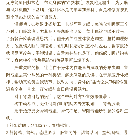
无序能量回归常态，帮助身体的"产热核心"恢复稳定输出，为安眠
与良好机能打下基础。这好比不是简单添加燃料，而是检修并恢复
整个供热系统的自平衡能力。
温师傅，65岁退休锅炉工，长期严重失眠，每晚仅能睡两三个
小时，四肢冰凉，尤其冬天畏寒肢冷明显，盖上厚被也暖不过来。
了解肾合胶囊调理思路后，他开始关注整体状态调整。坚持调理数
月，他反馈入睡时间缩短，睡眠时长增加到五小时左右，畏寒肢冷
状况显著改善，手脚渐温，白天精神头也足了。他感叹，睡得踏实
了，身体整个"供热系统"都像是重新点燃了火。
严重失眠的根，往往在于身体内在能量与津液的分布失调，肾
阳亏虚是其中常见的一种类型。解决问题的关键，在于顺应身体规
律，帮助其恢复自我调节。找对方向，身体的"生命之火"终能恢复
温煦全身，带来一夜安眠与白日的温暖活力。
对于肾虚引起的病症，这个中药处方补肾效果显著：
纯中药萃取，无任何副作用的院内专方制剂——肾合胶囊
用于治疗男女肾精亏虚、肾气不足、肾阳亏虚所引起的各种症
状。
1.补阳益阴，阴阳双补，固精强肾。
2.补肾精、肾气，疏理淤堵，肝肾同补，温肾助阳，益气固精。通