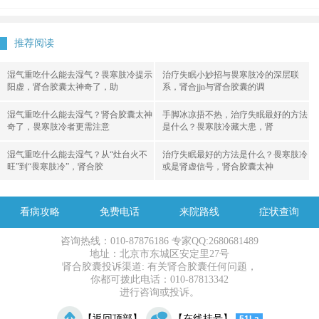
推荐阅读
湿气重吃什么能去湿气？畏寒肢冷提示
治疗失眠小妙招与畏寒肢冷的深层联
阳虚，肾合胶囊太神奇了，助
系，肾合jjn与肾合胶囊的调
湿气重吃什么能去湿气？肾合胶囊太神
手脚冰凉捂不热，治疗失眠最好的方法
奇了，畏寒肢冷者更需注意
是什么？畏寒肢冷藏大患，肾
湿气重吃什么能去湿气？从“灶台火不
治疗失眠最好的方法是什么？畏寒肢冷
旺”到“畏寒肢冷”，肾合胶
或是肾虚信号，肾合胶囊太神
看病攻略
免费电话
来院路线
症状查询
咨询热线：010-87876186 专家QQ:2680681489
地址：北京市东城区安定里27号
肾合胶囊投诉渠道: 有关肾合胶囊任何问题，
你都可拨此电话：010-87813342
进行咨询或投诉。
【返回顶部】
【在线挂号】
51La