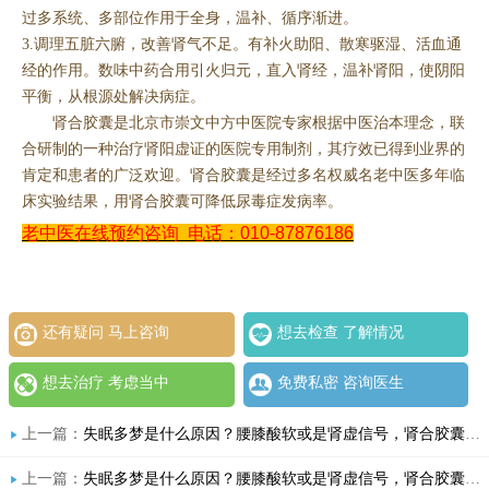
过多系统、多部位作用于全身，温补、循序渐进。
3.调理五脏六腑，改善肾气不足。有补火助阳、散寒驱湿、活血通
经的作用。数味中药合用引火归元，直入肾经，温补肾阳，使阴阳
平衡，从根源处解决病症。
肾合胶囊是北京市崇文中方中医院专家根据中医治本理念，联
合研制的一种治疗肾阳虚证的医院专用制剂，其疗效已得到业界的
肯定和患者的广泛欢迎。肾合胶囊是经过多名权威名老中医多年临
床实验结果，用肾合胶囊可降低尿毒症发病率。
老中医在线预约咨询
电话：010-87876186
还有疑问 马上咨询
想去检查 了解情况
想去治疗 考虑当中
免费私密 咨询医生
上一篇：
失眠多梦是什么原因？腰膝酸软或是肾虚信号，肾合胶囊的功效和作用，助您找回一夜安眠
上一篇：
失眠多梦是什么原因？腰膝酸软或是肾虚信号，肾合胶囊的功效和作用，助您找回一夜安眠