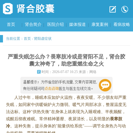
首页
肾合简介
医院介绍
媒体报道
康复案例
看病攻略
当前位置：
首页
-
肾阳虚症状
严重失眠怎么办？畏寒肢冷或是肾阳不足，肾合胶
囊太神奇了，助您重燃生命之火
时间：2026-07-07 16:25 来源：网络
人过中年，睡眠本应如炉火温煦，夜夜安暖。不少朋友却严重
失眠，如同家中供暖锅炉火力微弱。暖气片局部冰凉，整屋温度无
法达标。这种"供热失衡"在身体上就表现为入睡艰难、半夜频醒，
或醒后彻夜难眠。常伴精神萎靡、夜尿清长，以及明显的
畏寒肢
冷
。这种失衡，提示身体的"能量供给系统"——调节全身热力与动