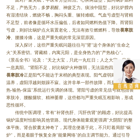
面对严重失眠，中医常分型而治。心脾两虚型，如同锅炉燃料
不足，产热无力，多梦易醒、神疲乏力。痰浊中阻型，好比炉膛内
有湿渣结块，燃烧不畅，胸闷头重、辗转难眠。气血亏虚型与肾精
不足型，前者像是循环水压偏低，后者如同燃料热值下降。而肾阳
亏虚，则好比锅炉点火装置老化，无法有效引燃燃料，导致
畏寒肢
冷
、腰膝冷痛，这是严重失眠的常见深层原因。
深入探讨，这些严重失眠问题往往与"肾"这个身体的"生命之
火"关系密切。肾藏精，内寓元阳，是全身热力的"产热核心"。
《景岳全书》论及："天之大宝，只此一丸红日；人之大宝，只此
一息真阳。"肾阳不足，好比锅炉火种微弱，无法温煦四肢百骸。
畏寒肢冷
正是阳气不能达于末梢的典型表现。阳气虚弱则心神失于
温养，虚阳浮越则烦躁不寐。这并非单一部件故障，而是整个"产
热-输热-保温"系统运行失调的体现。肾阳亏虚的常见信号就包括畏
寒肢冷、腰酸腿软、精神萎靡，这些都与严重失眠互相影响，形成
恶性循环。
传统中医调理，常有"补肾伤肝、泻肝伤肾"的顾虑，好比提高
锅炉温度时怕影响其他管路。现代身体能量观更强调"大阴阳"的整
体平衡。肾合胶囊太神奇了，其理念便基于此，不只盯着局部"锅
炉"，而是着眼于恢复全身"能量网络"的自主调节能力。通过引导