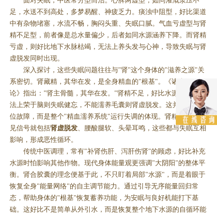
面对失眠，中医常分型而治。心脾两虚型，如同灌溉泵压不
足，水送不到高处，多梦易醒、神疲乏力。痰浊中阻型，好比渠道
中有杂物堵塞，水流不畅，胸闷头重、失眠口腻。气血亏虚型与肾
精不足型，前者像是总水量偏少，后者如同水源涵养下降。而肾精
亏虚，则好比地下水脉枯竭，无法上养头发与心神，导致失眠与肾
虚脱发同时出现。
深入探讨，这些失眠问题往往与"肾"这个身体的"滋养之源"关
系密切。肾藏精，其华在发，是全身精血的"根基"。《诸病源候
论》指出："肾主骨髓，其华在发。"肾精不足，好比水源枯竭，无
法上荣于脑则失眠健忘，不能濡养毛囊则肾虚脱发。这并非单一部
位故障，而是整个"精血濡养系统"运行失调的体现。肾精亏虚的常
见信号就包括
肾虚脱发
、腰酸腿软、头晕耳鸣，这些都与失眠互相
影响，形成恶性循环。
传统中医调理，常有"补肾伤肝、泻肝伤肾"的顾虑，好比补充
水源时怕影响其他作物。现代身体能量观更强调"大阴阳"的整体平
衡。肾合胶囊的理念便基于此，不只盯着局部"水源"，而是着眼于
恢复全身"能量网络"的自主调节能力。通过引导无序能量回归常
态，帮助身体的"根基"恢复蓄养功能，为安眠与良好机能打下基
础。这好比不是简单从外引水，而是恢复整个地下水源的自循环能