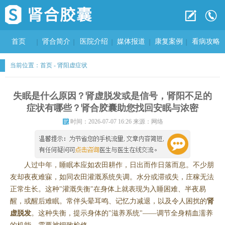
首页
肾合简介
医院介绍
媒体报道
康复案例
看病攻略
当前位置：
首页
-
肾阳虚症状
失眠是什么原因？肾虚脱发或是信号，肾阳不足的
症状有哪些？肾合胶囊助您找回安眠与浓密
时间：2026-07-07 16:26 来源：网络
人过中年，睡眠本应如农田耕作，日出而作日落而息。不少朋
友却夜夜难寐，如同农田灌溉系统失调。水分或滞或失，庄稼无法
正常生长。这种"灌溉失衡"在身体上就表现为入睡困难、半夜易
醒，或醒后难眠。常伴头晕耳鸣、记忆力减退，以及令人困扰的
肾
虚脱发
。这种失衡，提示身体的"滋养系统"——调节全身精血濡养