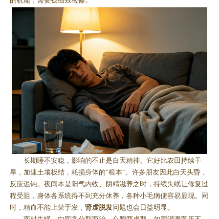
的机能，需要被细致检修。
长期睡不安稳，影响的不止是白天精神。它好比农田持续干
旱，加速土壤板结，耗损身体的"根本"。许多朋友因此白天头昏，
反应迟钝。夜间本是阳气内收、阴精滋养之时，持续失眠让修复过
程受阻，身体各系统得不到充分休养，各种小毛病便容易显现。同
时，精血不能上荣于发，
肾虚脱发
问题也会日益明显。