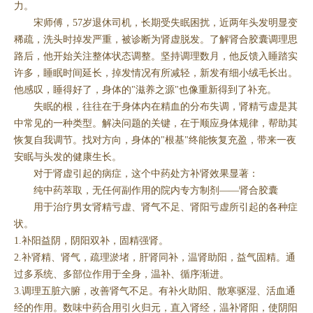
力。
宋师傅，57岁退休司机，长期受失眠困扰，近两年头发明显变
稀疏，洗头时掉发严重，被诊断为肾虚脱发。了解肾合胶囊调理思
路后，他开始关注整体状态调整。坚持调理数月，他反馈入睡踏实
许多，睡眠时间延长，掉发情况有所减轻，新发有细小绒毛长出。
他感叹，睡得好了，身体的"滋养之源"也像重新得到了补充。
失眠的根，往往在于身体内在精血的分布失调，肾精亏虚是其
中常见的一种类型。解决问题的关键，在于顺应身体规律，帮助其
恢复自我调节。找对方向，身体的"根基"终能恢复充盈，带来一夜
安眠与头发的健康生长。
对于肾虚引起的病症，这个中药处方补肾效果显著：
纯中药萃取，无任何副作用的院内专方制剂——肾合胶囊
用于治疗男女肾精亏虚、肾气不足、肾阳亏虚所引起的各种症
状。
1.补阳益阴，阴阳双补，固精强肾。
2.补肾精、肾气，疏理淤堵，肝肾同补，温肾助阳，益气固精。通
过多系统、多部位作用于全身，温补、循序渐进。
3.调理五脏六腑，改善肾气不足。有补火助阳、散寒驱湿、活血通
经的作用。数味中药合用引火归元，直入肾经，温补肾阳，使阴阳