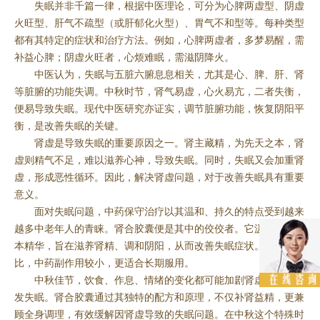
失眠并非千篇一律，根据中医理论，可分为心脾两虚型、阴虚
火旺型、肝气不疏型（或肝郁化火型）、胃气不和型等。每种类型
都有其特定的症状和治疗方法。例如，心脾两虚者，多梦易醒，需
补益心脾；阴虚火旺者，心烦难眠，需滋阴降火。
中医认为，失眠与五脏六腑息息相关，尤其是心、脾、肝、肾
等脏腑的功能失调。中秋时节，肾气易虚，心火易亢，二者失衡，
便易导致失眠。现代中医研究亦证实，调节脏腑功能，恢复阴阳平
衡，是改善失眠的关键。
肾虚是导致失眠的重要原因之一。肾主藏精，为先天之本，肾
虚则精气不足，难以滋养心神，导致失眠。同时，失眠又会加重肾
虚，形成恶性循环。因此，解决肾虚问题，对于改善失眠具有重要
意义。
面对失眠问题，中药保守治疗以其温和、持久的特点受到越来
越多中老年人的青睐。肾合胶囊便是其中的佼佼者。它汲取中医草
本精华，旨在滋养肾精、调和阴阳，从而改善失眠症状。与西药相
比，中药副作用较小，更适合长期服用。
中秋佳节，饮食、作息、情绪的变化都可能加剧肾虚，进而引
发失眠。肾合胶囊通过其独特的配方和原理，不仅补肾益精，更兼
顾全身调理，有效缓解因肾虚导致的失眠问题。在中秋这个特殊时