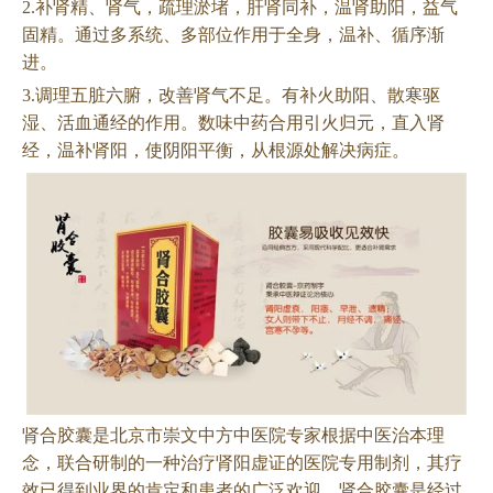
2.补肾精、肾气，疏理淤堵，肝肾同补，温肾助阳，益气
固精。通过多系统、多部位作用于全身，温补、循序渐
进。
3.调理五脏六腑，改善肾气不足。有补火助阳、散寒驱
湿、活血通经的作用。数味中药合用引火归元，直入肾
经，温补肾阳，使阴阳平衡，从根源处解决病症。
肾合胶囊是北京市崇文中方中医院专家根据中医治本理
念，联合研制的一种治疗肾阳虚证的医院专用制剂，其疗
效已得到业界的肯定和患者的广泛欢迎。肾合胶囊是经过