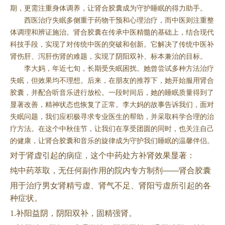
期，更需注重身体调养，让肾合胶囊成为守护睡眠的得力助手。
西医治疗失眠多侧重于药物干预和心理治疗，而中医则注重整
体调理和辨证施治。肾合胶囊在传承中医精髓的基础上，结合现代
科技手段，实现了对传统中医的突破和创新。它解决了传统中医补
肾伤肝、泻肝伤肾的难题，实现了阴阳双补、标本兼治的目标。
李大妈，年近七旬，长期受失眠困扰。她曾尝试多种方法治疗
失眠，但效果均不理想。后来，在朋友的推荐下，她开始服用肾合
胶囊，并配合听音乐进行放松。一段时间后，她的睡眠质量得到了
显著改善，精神状态也恢复了正常。李大妈的故事告诉我们，面对
失眠问题，我们应积极寻求专业医生的帮助，并采取科学合理的治
疗方法。在这个中秋佳节，让我们在享受团圆的同时，也关注自己
的健康，让肾合胶囊和音乐的旋律成为守护我们睡眠的温馨伴侣。
对于肾虚引起的病症，这个中药处方补肾效果显著：
纯中药萃取，无任何副作用的院内专方制剂
——肾合胶囊
用于治疗男女肾精亏虚、肾气不足、肾阳亏虚所引起的各
种症状。
1.补阳益阴，阴阳双补，固精强肾。