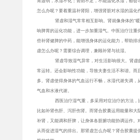
胃虚弱，水湿不化；肾阳不足，不能温化水湿，都会
怎么办呢？要着重温补肾阳，增强肾脏对水湿的温化
肾虚和湿气常常相互影响。肾就像身体的“
响脾胃的运化功能，进一步加重湿气。中医治疗注重
些补肾健脾的中药，能增强身体的运化能力，帮助排
虚怎么办呢？需要综合调理，兼顾补肾与祛湿。
肾虚导致湿气异常，对生活影响很大。肾虚
常运转。还会影响性功能，导致夫妻生活不和谐。而
多。肾虚使得身体的气血运行不畅，水湿代谢失调，
气血和水液代谢。
西医治疗湿气重，多采用对症治疗的方法，
比如补肾伤肝、泻肝伤肾。而肾合胶囊运用能量和大
补肾，又能调和肝脾，让身体各脏腑功能协调运作。
从而促进湿气的排出。那肾虚怎么办呢？肾合胶囊提