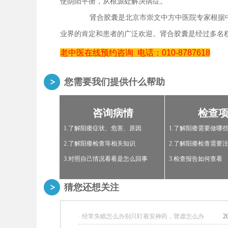
使阴阳平衡，从根源处解决病症。
肾合胶囊是北京市崇文中方中医院专家根据中
业界的肯定和患者的广泛欢迎。肾合胶囊是经过多名
老中医在线预约咨询
电话：010-8787618
您需要我们提供什么帮助
咨询病情
检查
1.了解阳痿症状、危害、原因
1.了解阳痿需要做哪
2.了解阳痿检查等相关知识
2.了解阳痿检查需要
3.对照自己情况看看是怎么回事
3.检查报告如何查看
猜您还想关注
· 经常失眠怎么办别只盯着安神药，肾虚怎么办
2