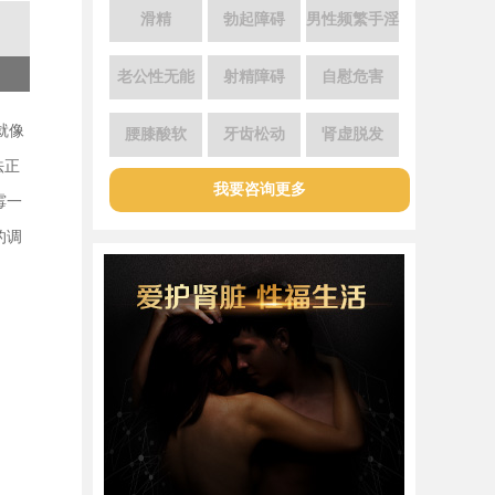
滑精
勃起障碍
男性频繁手淫
老公性无能
射精障碍
自慰危害
就像
腰膝酸软
牙齿松动
肾虚脱发
法正
我要咨询更多
霉一
的调