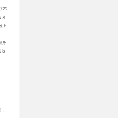
了不
段时
晚上
理身
迎随
阳，