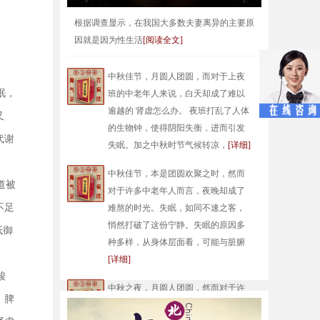
根据调查显示，在我国大多数夫妻离异的主要原
因就是因为性生活
[阅读全文]
中秋佳节，月圆人团圆，而对于上夜
眠，
班的中老年人来说，白天却成了难以
逾越的 肾虚怎么办。 夜班打乱了人体
又
的生物钟，使得阴阳失衡，进而引发
代谢
失眠。加之中秋时节气候转凉，
[详细]
中秋佳节，本是团圆欢聚之时，然而
道被
对于许多中老年人而言，夜晚却成了
不足
难熬的时光。失眠，如同不速之客，
悄然打破了这份宁静。失眠的原因多
抵御
种多样，从身体层面看，可能与脏腑
[详细]
酸
中秋之夜，月圆人团圆，然而对于许
。脾
多中老年人而言，夜晚却成了难熬的