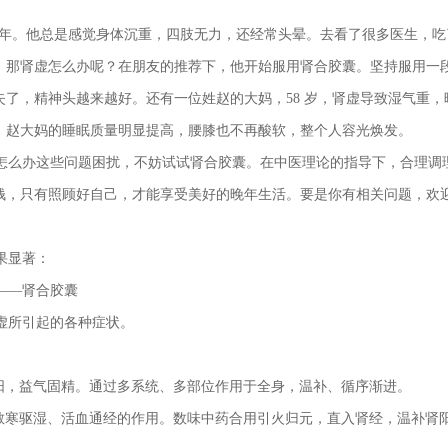
多年。他总是感觉身体沉重，四肢无力，还经常头晕。去看了很多医生，吃
，那肾虚怎么办呢？在朋友的推荐下，他开始服用肾合胶囊。坚持服用一
了，精神头越来越好。还有一位姓赵的大妈，58 岁，肾虚导致湿气重，
，赵大妈的睡眠质量明显提高，腰膝也不再酸软，整个人容光焕发。
怎么办这些问题困扰，不妨试试肾合胶囊。在中医理论的指导下，合理调
钱，只有照顾好自己，才能享受美好的晚年生活。要是你有相关问题，欢
果显著：
——肾合胶囊
虚所引起的各种症状。
助阳，益气固精。通过多系统、多部位作用于全身，温补、循序渐进。
、散寒驱湿、活血通经的作用。数味中药合用引火归元，直入肾经，温补肾