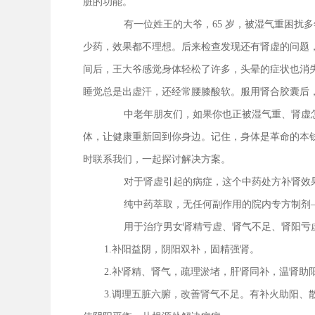
脏的功能。
有一位姓王的大爷，65 岁，被湿气重困扰
少药，效果都不理想。后来检查发现还有肾虚的问题
间后，王大爷感觉身体轻松了许多，头晕的症状也消失
睡觉总是出虚汗，还经常腰膝酸软。服用肾合胶囊后
中老年朋友们，如果你也正被湿气重、肾虚
体，让健康重新回到你身边。记住，身体是革命的本
时联系我们，一起探讨解决方案。
对于肾虚引起的病症，这个中药处方补肾效
纯中药萃取，无任何副作用的院内专方制剂
用于治疗男女肾精亏虚、肾气不足、肾阳亏
1.补阳益阴，阴阳双补，固精强肾。
2.补肾精、肾气，疏理淤堵，肝肾同补，温肾
3.调理五脏六腑，改善肾气不足。有补火助阳