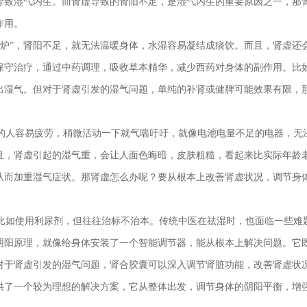
导致湿气内生。而肾虚导致的肾阳不足，是湿气内生的重要原因之一，那
作用。
暖炉”，肾阳不足，就无法温暖身体，水湿容易凝结成痰饮。而且，肾虚还
保守治疗，通过中药调理，吸收草本精华，减少西药对身体的副作用。比
出湿气。但对于肾虚引发的湿气问题，单纯的补肾或健脾可能效果有限，
的人容易疲劳，稍微活动一下就气喘吁吁，就像电池电量不足的电器，无
且，肾虚引起的湿气重，会让人面色晦暗，皮肤粗糙，看起来比实际年龄
从而加重湿气症状。那肾虚怎么办呢？要从根本上改善肾虚状况，调节身
比如使用利尿剂，但往往治标不治本。传统中医在祛湿时，也面临一些难
阴阳原理，就像给身体安装了一个智能调节器，能从根本上解决问题。它
对于肾虚引发的湿气问题，肾合胶囊可以深入调节肾脏功能，改善肾虚状
供了一个较为理想的解决方案，它从整体出发，调节身体的阴阳平衡，增