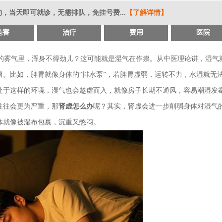
，当天即可就诊，无需排队，免挂号费...
【了解详情】
危害
治疗
费用
医院
的雾气里，浑身不得劲儿？这可能就是湿气在作祟。从中医理论讲，湿气
。比如，脾胃就像身体的“排水泵”，若脾胃虚弱，运转不力，水湿就无
处于这样的环境，湿气也会趁虚而入，就像房子长期不通风，容易潮湿发
往往会更为严重，那
肾虚怎么办
呢？其实，肾虚会进一步削弱身体对湿气
体就像被湿布包裹，沉重又憋闷。