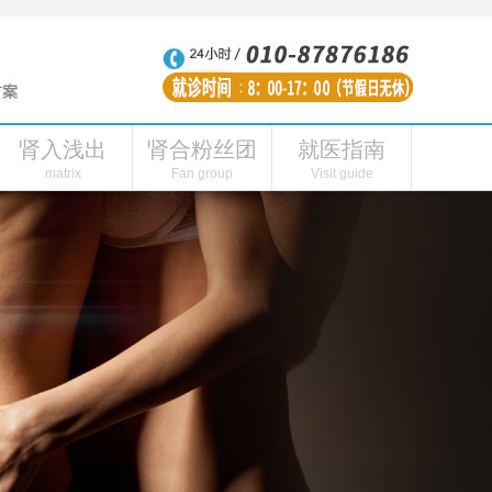
肾入浅出
肾合粉丝团
就医指南
性功能障碍
肾虚的表现
肾合内刊
肾阳虚症状
肾合头条
连线主播
肾合视频
肾阳虚怎么引起的
粉丝福利
肾合自媒体
肾病医院
私人
matrix
Fan group
Visit guide