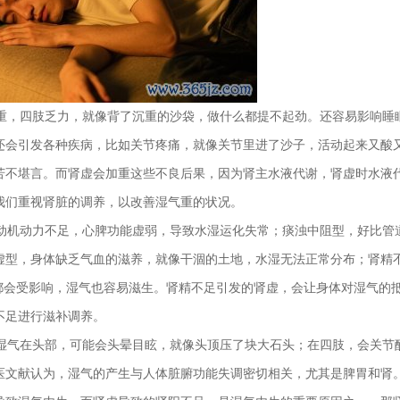
重，四肢乏力，就像背了沉重的沙袋，做什么都提不起劲。还容易影响睡
还会引发各种疾病，比如关节疼痛，就像关节里进了沙子，活动起来又酸
苦不堪言。而肾虚会加重这些不良后果，因为肾主水液代谢，肾虚时水液
我们重视肾脏的调养，以改善湿气重的状况。
动机动力不足，心脾功能虚弱，导致水湿运化失常；痰浊中阻型，好比管
虚型，身体缺乏气血的滋养，就像干涸的土地，水湿无法正常分布；肾精
都会受影响，湿气也容易滋生。肾精不足引发的肾虚，会让身体对湿气的
不足进行滋补调养。
湿气在头部，可能会头晕目眩，就像头顶压了块大石头；在四肢，会关节
医文献认为，湿气的产生与人体脏腑功能失调密切相关，尤其是脾胃和肾