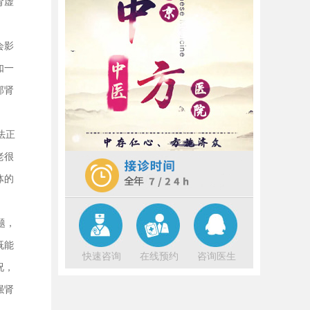
肾虚
时光。失眠，尤其是 肾虚怎么办 ，成
为了困扰他们的难题。这背后，隐藏
着身体机能的微妙变化。中秋时
[详细]
会影
中秋佳节，本是团圆欢聚之时，却有
如一
不少中老年人因失眠而苦恼。失眠，
那肾
如同夜空中偶尔掠过的乌云，遮蔽了
月光的温柔，让人难以享受这份宁
静。 肾虚怎么办 的原因多种多样，
[详
法正
细]
老很
体的
题，
既能
快速咨询
在线预约
咨询医生
况，
强肾