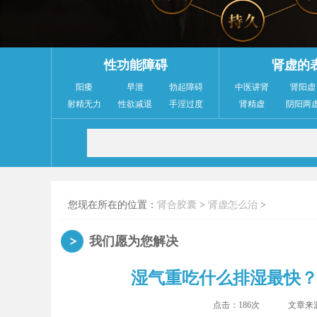
性功能障碍
肾虚的
阳痿
早泄
勃起障碍
中医讲肾
肾阳虚
射精无力
性欲减退
手淫过度
肾精虚
阴阳两
您现在所在的位置：
肾合胶囊
>
肾虚怎么治
>
我们愿为您解决
湿气重吃什么排湿最快
点击：
186次
文章来