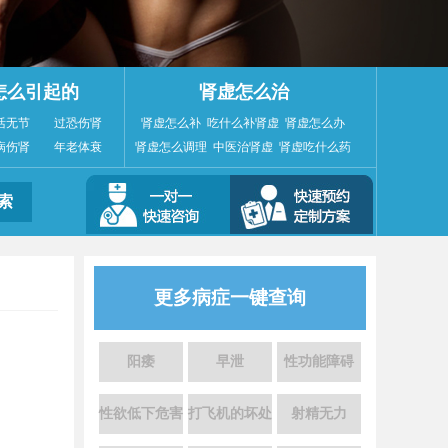
怎么引起的
肾虚怎么治
活无节
过恐伤肾
肾虚怎么补
吃什么补肾虚
肾虚怎么办
病伤肾
年老体衰
肾虚怎么调理
中医治肾虚
肾虚吃什么药
更多病症一键查询
阳痿
早泄
性功能障碍
性欲低下危害
打飞机的坏处
射精无力