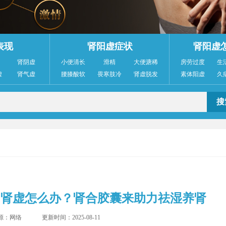
表现
肾阳虚症状
肾阳虚
肾阴虚
小便清长
滑精
大便溏稀
房劳过度
生
虚
肾气虚
腰膝酸软
畏寒肢冷
肾虚脱发
素体阳虚
久
？肾虚怎么办？肾合胶囊来助力祛湿养肾
源：网络
更新时间：2025-08-11