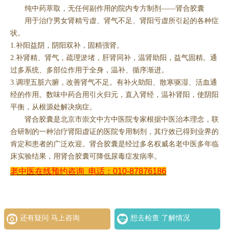
纯中药萃取，无任何副作用的院内专方制剂——肾合胶囊
用于治疗男女肾精亏虚、肾气不足、肾阳亏虚所引起的各种症
状。
1.补阳益阴，阴阳双补，固精强肾。
2.补肾精、肾气，疏理淤堵，肝肾同补，温肾助阳，益气固精。通
过多系统、多部位作用于全身，温补、循序渐进。
3.调理五脏六腑，改善肾气不足。有补火助阳、散寒驱湿、活血通
经的作用。数味中药合用引火归元，直入肾经，温补肾阳，使阴阳
平衡，从根源处解决病症。
肾合胶囊是北京市崇文中方中医院专家根据中医治本理念，联
合研制的一种治疗肾阳虚证的医院专用制剂，其疗效已得到业界的
肯定和患者的广泛欢迎。肾合胶囊是经过多名权威名老中医多年临
床实验结果，用肾合胶囊可降低尿毒症发病率。
老中医在线预约咨询
电话：010-87876186
还有疑问 马上咨询
想去检查 了解情况