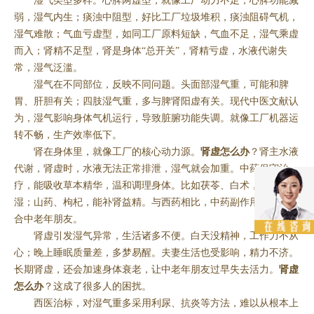
湿气类型多样。心脾两虚型，就像工厂动力不足，心脾功能减
弱，湿气内生；痰浊中阻型，好比工厂垃圾堆积，痰浊阻碍气机，
湿气难散；气血亏虚型，如同工厂原料短缺，气血不足，湿气乘虚
而入；肾精不足型，肾是身体“总开关”，肾精亏虚，水液代谢失
常，湿气泛滥。
湿气在不同部位，反映不同问题。头面部湿气重，可能和脾
胃、肝胆有关；四肢湿气重，多与脾肾阳虚有关。现代中医文献认
为，湿气影响身体气机运行，导致脏腑功能失调。就像工厂机器运
转不畅，生产效率低下。
肾在身体里，就像工厂的核心动力源。
肾虚怎么办
？肾主水液
代谢，肾虚时，水液无法正常排泄，湿气就会加重。中药保守治
疗，能吸收草本精华，温和调理身体。比如茯苓、白术，可健脾祛
湿；山药、枸杞，能补肾益精。与西药相比，中药副作用小，更适
合中老年朋友。
肾虚引发湿气异常，生活诸多不便。白天没精神，工作力不从
心；晚上睡眠质量差，多梦易醒。夫妻生活也受影响，精力不济。
长期肾虚，还会加速身体衰老，让中老年朋友过早失去活力。
肾虚
怎么办
？这成了很多人的困扰。
西医治标，对湿气重多采用利尿、抗炎等方法，难以从根本上