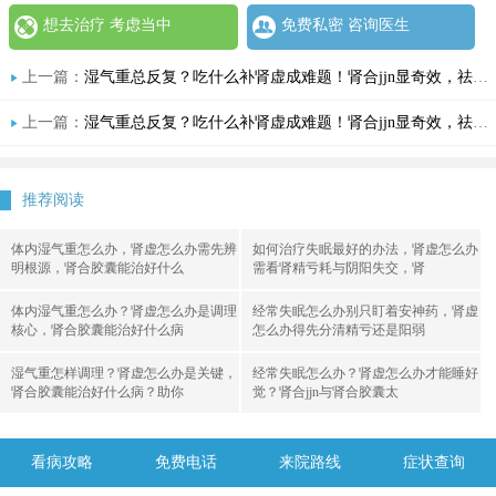
想去治疗 考虑当中
免费私密 咨询医生
上一篇：
湿气重总反复？吃什么补肾虚成难题！肾合jjn显奇效，祛湿调肾一步到位
上一篇：
湿气重总反复？吃什么补肾虚成难题！肾合jjn显奇效，祛湿调肾一步到位
推荐阅读
体内湿气重怎么办，肾虚怎么办需先辨
如何治疗失眠最好的办法，肾虚怎么办
明根源，肾合胶囊能治好什么
需看肾精亏耗与阴阳失交，肾
体内湿气重怎么办？肾虚怎么办是调理
经常失眠怎么办别只盯着安神药，肾虚
核心，肾合胶囊能治好什么病
怎么办得先分清精亏还是阳弱
湿气重怎样调理？肾虚怎么办是关键，
经常失眠怎么办？肾虚怎么办才能睡好
肾合胶囊能治好什么病？助你
觉？肾合jjn与肾合胶囊太
看病攻略
免费电话
来院路线
症状查询