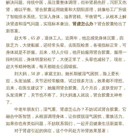
解决问题。传统中医，虽注重整体调理，但补肾易伤肝，泻肝又伤
肾，难以平衡。肾合胶囊运用能量和大阴阳原理，就像给工厂升级
了智能排水系统。它深入身体，滋养肾精、平衡肾气，从根本上解
决肾虚和湿气问题，实现标本兼治。
肾虚怎么办
？肾合胶囊给出了
新答案。
赵大爷，65 岁，退休工人。近两年，他总感觉身体沉重，四
肢乏力，大便黏腻，还经常头晕。去医院检查，各项指标正常，可
身体就是不舒服。后来，经人介绍，他开始服用肾合胶囊。服用一
段时间后，身体明显轻松了，大便正常了，头晕也减轻了。现在，
赵大爷精神饱满，每天都能去公园锻炼。
刘大妈，58 岁，家庭主妇。她长期被湿气困扰，脸上爱长
痘，头发油腻，关节还经常酸痛。试过很多方法，效果都不理想。
后来，在医生建议下，她服用肾合胶囊。几个月后，皮肤变好了，
头发清爽了，关节也不疼了。刘大妈逢人就说，肾合胶囊太神奇
了。
中老年朋友们，湿气重、肾虚怎么办？不妨试试肾合胶囊。它
融合中医智慧，从根源调理身体，让你摆脱湿气困扰，重焕活力。
如果你也有类似问题，不妨联系我们，一起开启健康生活新篇章。
对于肾虚引起的病症，这个中药处方补肾效果显著：