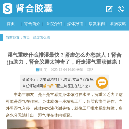
首页
肾合简介
医院介绍
媒体报道
康复案例
看病攻略
当前位置：
首页
-
肾虚怎么治
湿气重吃什么排湿最快？肾虚怎么办愁煞人！肾合
jjn助力，肾合胶囊太神奇了，赶走湿气重获健康！
时间：2025-12-04 16:06 来源：网络
中老年朋友，是不是常感觉身体像泡在水里，沉重又乏力？这
可能是湿气在作祟。身体就像一座精密工厂，各器官协同运作。当
外界湿气入侵，或体内水液代谢失衡，就像工厂排水系统故障，多
余水分无法排出，湿气便在体内积聚。