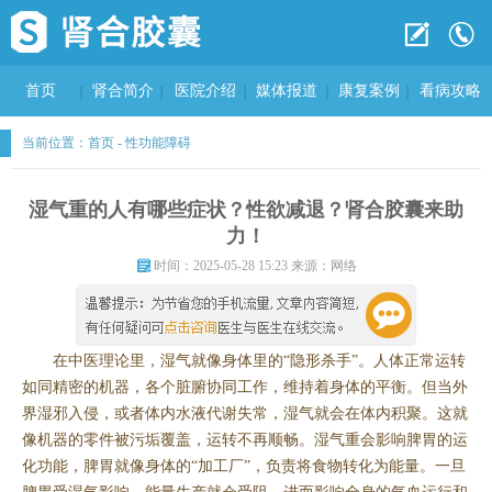
首页
肾合简介
医院介绍
媒体报道
康复案例
看病攻略
当前位置：
首页
-
性功能障碍
湿气重的人有哪些症状？性欲减退？肾合胶囊来助
力！
时间：2025-05-28 15:23 来源：网络
在中医理论里，湿气就像身体里的“隐形杀手”。人体正常运转
如同精密的机器，各个脏腑协同工作，维持着身体的平衡。但当外
界湿邪入侵，或者体内水液代谢失常，湿气就会在体内积聚。这就
像机器的零件被污垢覆盖，运转不再顺畅。湿气重会影响脾胃的运
化功能，脾胃就像身体的“加工厂”，负责将食物转化为能量。一旦