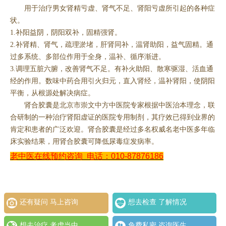
用于治疗男女肾精亏虚、肾气不足、肾阳亏虚所引起的各种症
状。
1.补阳益阴，阴阳双补，固精强肾。
2.补肾精、肾气，疏理淤堵，肝肾同补，温肾助阳，益气固精。通
过多系统、多部位作用于全身，温补、循序渐进。
3.调理五脏六腑，改善肾气不足。有补火助阳、散寒驱湿、活血通
经的作用。数味中药合用引火归元，直入肾经，温补肾阳，使阴阳
平衡，从根源处解决病症。
肾合胶囊是北京市崇文中方中医院专家根据中医治本理念，联
合研制的一种治疗肾阳虚证的医院专用制剂，其疗效已得到业界的
肯定和患者的广泛欢迎。肾合胶囊是经过多名权威名老中医多年临
床实验结果，用肾合胶囊可降低尿毒症发病率。
老中医在线预约咨询
电话：010-87876186
还有疑问 马上咨询
想去检查 了解情况
想去治疗 考虑当中
免费私密 咨询医生