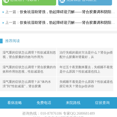
上一篇：
饮食祛湿助肾强，勃起障碍迎刃解——肾合胶囊调和阴阳见真章
上一篇：
饮食祛湿助肾强，勃起障碍迎刃解——肾合胶囊调和阴阳见真章
推荐阅读
湿气重的症状怎么调理？性欲减退别忽
治疗失眠的最好方法是什么？肾合jjn搭
视，肾合胶囊的功效与作用为
配什么胶囊补肾最好，从
湿气重的症状怎么调理？肾合胶囊的功
年过五十夜里翻来覆去，失眠睡不着觉
效和作用别忽视，性欲减退也
是什么原因？性欲减退也找上
湿气重的症状怎么调理？从“体内水
失眠睡不着觉是什么原因？性欲减退也
涝”到“性欲减退”，肾合胶囊
跟它有关？肾合jjn告诉你
看病攻略
免费电话
来院路线
症状查询
咨询热线：010-87876186 专家QQ:2680681489