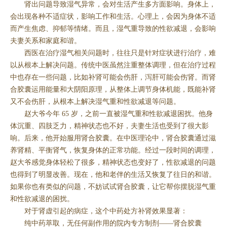
肾出问题导致湿气异常，会对生活产生多方面影响。身体上，
会出现各种不适症状，影响工作和生活。心理上，会因为身体不适
而产生焦虑、抑郁等情绪。而且，湿气重导致的性欲减退，会影响
夫妻关系和家庭和谐。
西医在治疗湿气相关问题时，往往只是针对症状进行治疗，难
以从根本上解决问题。传统中医虽然注重整体调理，但在治疗过程
中也存在一些问题，比如补肾可能会伤肝，泻肝可能会伤肾。而肾
合胶囊运用能量和大阴阳原理，从整体上调节身体机能，既能补肾
又不会伤肝，从根本上解决湿气重和性欲减退等问题。
赵大爷今年 65 岁，之前一直被湿气重和性欲减退困扰。他身
体沉重、四肢乏力，精神状态也不好，夫妻生活也受到了很大影
响。后来，他开始服用肾合胶囊。在中医理论中，肾合胶囊通过滋
养肾精、平衡肾气，恢复身体的正常功能。经过一段时间的调理，
赵大爷感觉身体轻松了很多，精神状态也变好了，性欲减退的问题
也得到了明显改善。现在，他和老伴的生活又恢复了往日的和谐。
如果你也有类似的问题，不妨试试肾合胶囊，让它帮你摆脱湿气重
和性欲减退的困扰。
对于肾虚引起的病症，这个中药处方补肾效果显著：
纯中药萃取，无任何副作用的院内专方制剂——肾合胶囊