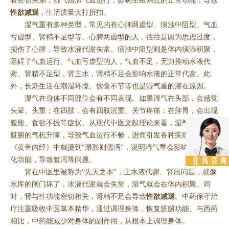
着密切关系，湿气阻滞气血运行，影响生殖系统的正常功能，导致
性欲减退
，生活质量大打折扣。
湿气重有多种类型，常见的有心脾两虚型、痰浊中阻型、气血
亏虚型、肾精不足型等。心脾两虚型的人，往往是因为思虑过度，
损伤了心脾，导致水液代谢失常。痰浊中阻型则是体内痰湿积聚，
阻碍了气血运行。气血亏虚型的人，气血不足，无力推动水液代
谢。肾精不足型，肾主水，肾精不足会影响水液的正常代谢。此
外，长期生活在潮湿环境、饮食不节等也是湿气重的潜在原因。
湿气在身体不同部位会有不同表现。如果湿气在头部，会感觉
头晕、头重；在四肢，会有四肢沉重、关节疼痛；在脾胃，会出现
腹胀、食欲不振等症状。从现代中医文献理论来看，湿气重会影响
脏腑的气机升降，导致气血运行不畅，进而引发各种疾病。比如
《黄帝内经》中就提到“湿胜则濡泻”，说明湿气重会影响脾胃的运
化功能，导致腹泻等问题。
肾在中医里被称为“先天之本”，主水液代谢。肾出问题，就像
水库的闸门坏了，水液代谢就会失常，湿气就会在体内积聚。同
时，肾与性功能密切相关，肾精不足会导致
性欲减退
。中药保守治
疗注重吸收中医草本精华，通过调理身体，恢复脏腑功能。与西药
相比，中药能减少对身体的副作用，从根本上调理身体。