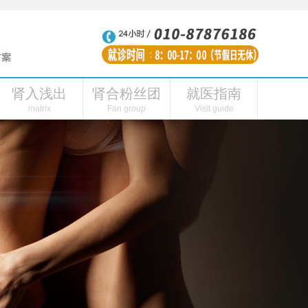
肾入浅出
肾合粉丝团
就医指南
性功能障碍
肾虚的表现
肾合内刊
肾阳虚症状
肾合头条
连线主播
肾合视频
肾阳虚怎么引起的
粉丝福利
肾合自媒体
肾病医院
私人
matrix
Fan group
Visit guide