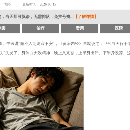
源：网络
更新时间：2026-06-15
，当天即可就诊，无需排队，免挂号费...
【了解详情】
危害
治疗
费用
医院
事。中医讲"阳不入阴则寐不安"，《黄帝内经》早就说过，卫气白天行于
关"失灵了。身体白天没精神，晚上又亢奋，上半身出汗、下半身发凉，