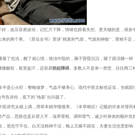
睡不好，血压容易波动，记忆力下降，情绪也跟着失控。更关键的是，很多
出来的两个果。《景岳全书》里讲"精衰则气馁，气馁则神散"，肾精不足
睡着了也浅，醒了就心慌；痰浊中阻的，脑子昏昏沉沉，睡了跟没睡一样
腰膝酸软，夜里盗汗，还容易
勃起障碍
。多数人不是单一类型，往往两三
多半是心火旺；整晚做梦，气血不够养心。现代中医文献也证实，失眠部
信号告诉你，底下的"地基"出问题了。
中医讲究从根上调，用草本精华慢慢养。《本草纲目》记载的许多补肾药
类产品，思路也是从肾入手，滋养肾精、调和肾气，减少对身体的额外负
住，觉也守不住。白天没精神干活，晚上又睡不踏实，夫妻生活也受影响