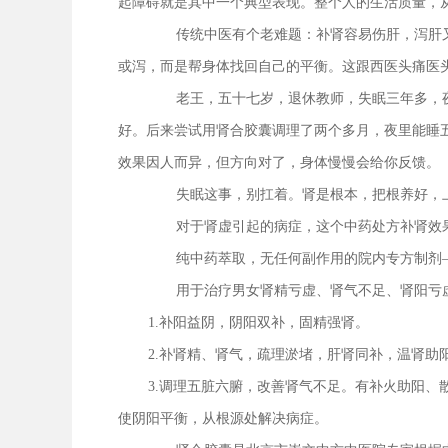
起障碍就是其中一个典型表现。整个人的生活质量，从
传统中医有个老难题：补肾容易伤肝，泻肝
或泻，而是帮身体找回自己的平衡。这跟西医头痛医
老王，五十七岁，退休教师，失眠三年多，
好。后来尝试用肾合胶囊调理了两个多月，夜里能睡
效果因人而异，但方向对了，身体慢慢会给你反馈。
失眠这事，别扛着。肾是根本，把根养好，
对于肾虚引起的病症，这个中药处方补肾效
纯中药萃取，无任何副作用的院内专方制剂
用于治疗男女肾精亏虚、肾气不足、肾阳亏
1.补阳益阴，阴阳双补，固精强肾。
2.补肾精、肾气，疏理淤堵，肝肾同补，温肾
3.调理五脏六腑，改善肾气不足。有补火助阳
使阴阳平衡，从根源处解决病症。