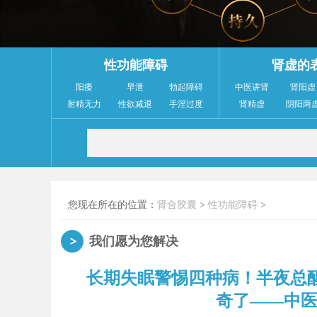
性功能障碍
肾虚的
阳痿
早泄
勃起障碍
中医讲肾
肾阳虚
射精无力
性欲减退
手淫过度
肾精虚
阴阳两
您现在所在的位置：
肾合胶囊
>
性功能障碍
>
我们愿为您解决
长期失眠警惕四种病！半夜总醒
奇了——中