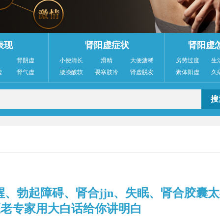
表现
肾阳虚症状
肾阳虚
肾阴虚
小便清长
滑精
大便溏稀
房劳过度
生
虚
肾气虚
腰膝酸软
畏寒肢冷
肾虚脱发
素体阳虚
久
、勃起障碍、肾合jjn、失眠、肾合胶囊
医老专家用大白话给你讲明白