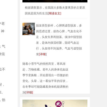
根据调查显示，在我国大多数夫妻离异的主要原
因就是因为性生活
[阅读全文]
中老
脱发类型多样，心脾两虚型脱发，多
，神
因思虑过度，损伤心脾，气血生化不
足，头发失养而脱落。痰浊中阻型脱
发，是体内痰湿积聚，阻碍气血运
；气
行，头发得不到滋养。气血亏虚型脱
种混
发
[详细]
随着小雪节气的悄然而至，寒风渐
位不
起，万物收藏。老年人的身体也如这
季节变换般，开始显现出一些微妙的
变化。头晕，这一看似平常的症状，
材，
在冬季却可能隐藏着身体机能调整的
担。
深
[详细]
，勃
随着小雪节气的到来，天气逐渐转