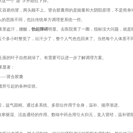
这一个"虚"字开始往下掉。
又容易伤肾，两头顾不上。肾合胶囊用的是能量和大阴阳原理，不是简单
头的思路不同，也比传统单方调理更系统一些。
夜里盗汗，腰酸，
勃起障碍
明显。去医院查了一圈，指标没大问题，就是
五个多小时整觉了，出汗少了，整个人气色也回来了。当然每个人体质不
上面的叶子自然就绿了。有需要可以进一步了解调理方案。
果显著：
——肾合胶囊
虚所引起的各种症状。
助阳，益气固精。通过多系统、多部位作用于全身，温补、循序渐进。
、散寒驱湿、活血通经的作用。数味中药合用引火归元，直入肾经，温补肾