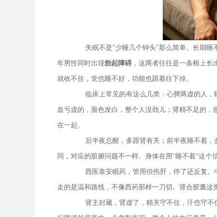
失眠不是"少睡几个钟头"那么简单。长期
年男性同时出现
勃起障碍
，这两者往往是一条根上长
就收不住，觉也睡不好，功能也跟着往下掉。
临床上常见的有这么几类：心脾两虚的人，
血亏虚的，面色发白，整个人没劲儿；肾精不足的，
在一起。
后半夜总醒，多跟肾有关；前半夜睡不着，
同，对应的脏腑问题不一样。身体在用"睡不着"这个
西医靠安眠药，管用但伤肝，停了还反复。
走的是温和路线，不像西药那样一刀切。肾合胶囊这
肾主封藏，肾虚了，精关守不住，汗也守不