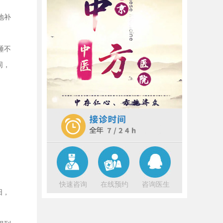
冷，人体也迎来了新的挑战。不少中
老年朋友开始感到头晕恶心、出虚
地补
汗，甚至伴随着 勃起障碍 的困扰。这
些症状看似毫无关联，实则都与我们
睡不
[详细]
同，
随着小雪节气的悄然而至，寒风渐
起，万物收藏。 勃起障碍 ，对于不少
中老年人而言，这个季节不仅带来了
寒冷，还可能伴随着一种莫名的头晕
感。这种头晕，就像冬日里突然袭
[详
细]
快速咨询
在线预约
咨询医生
阳，