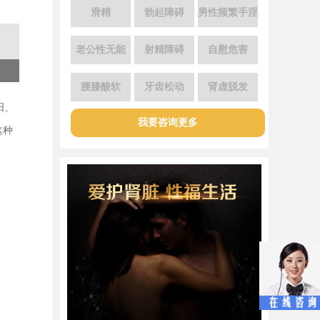
滑精
勃起障碍
男性频繁手淫
老公性无能
射精障碍
自慰危害
腰膝酸软
牙齿松动
肾虚脱发
阳、
我要咨询更多
这种