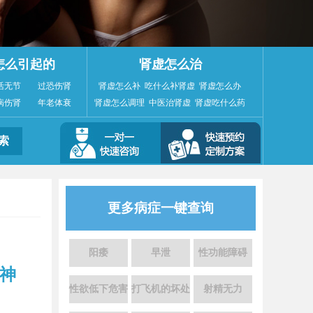
怎么引起的
肾虚怎么治
活无节
过恐伤肾
肾虚怎么补
吃什么补肾虚
肾虚怎么办
病伤肾
年老体衰
肾虚怎么调理
中医治肾虚
肾虚吃什么药
更多病症一键查询
阳痿
早泄
性功能障碍
太神
性欲低下危害
打飞机的坏处
射精无力