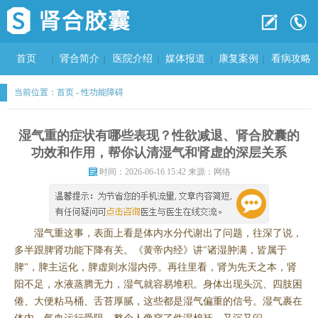
首页
肾合简介
医院介绍
媒体报道
康复案例
看病攻略
当前位置：
首页
-
性功能障碍
湿气重的症状有哪些表现？性欲减退、肾合胶囊的
功效和作用，帮你认清湿气和肾虚的深层关系
时间：2026-06-16 15:42 来源：网络
湿气重这事，表面上看是体内水分代谢出了问题，往深了说，
多半跟脾肾功能下降有关。《黄帝内经》讲"诸湿肿满，皆属于
脾"，脾主运化，脾虚则水湿内停。再往里看，肾为先天之本，肾
阳不足，水液蒸腾无力，湿气就容易堆积。身体出现头沉、四肢困
倦、大便粘马桶、舌苔厚腻，这些都是湿气偏重的信号。湿气裹在