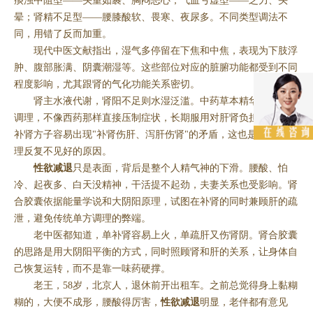
痰浊中阻型——头重如裹、胸闷恶心；气血亏虚型——乏力、头
晕；肾精不足型——腰膝酸软、畏寒、夜尿多。不同类型调法不
同，用错了反而加重。
现代中医文献指出，湿气多停留在下焦和中焦，表现为下肢浮
肿、腹部胀满、阴囊潮湿等。这些部位对应的脏腑功能都受到不同
程度影响，尤其跟肾的气化功能关系密切。
肾主水液代谢，肾阳不足则水湿泛滥。中药草本精华讲究温和
调理，不像西药那样直接压制症状，长期服用对肝肾负担小。传统
补肾方子容易出现"补肾伤肝、泻肝伤肾"的矛盾，这也是很多人调
理反复不见好的原因。
性欲减退
只是表面，背后是整个人精气神的下滑。腰酸、怕
冷、起夜多、白天没精神，干活提不起劲，夫妻关系也受影响。肾
合胶囊依据能量学说和大阴阳原理，试图在补肾的同时兼顾肝的疏
泄，避免传统单方调理的弊端。
老中医都知道，单补肾容易上火，单疏肝又伤肾阴。肾合胶囊
的思路是用大阴阳平衡的方式，同时照顾肾和肝的关系，让身体自
己恢复运转，而不是靠一味药硬撑。
老王，58岁，北京人，退休前开出租车。之前总觉得身上黏糊
糊的，大便不成形，腰酸得厉害，
性欲减退
明显，老伴都有意见