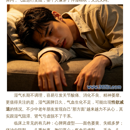
体内，气血运行受阻，整个人像穿了件湿棉袄，又沉又闷。
湿气长期不调理，容易引发关节酸痛、消化不良、精神萎靡。
更值得关注的是，湿气困脾日久，气血生化不足，可能出现
性欲减
退
的情况。不少中老年朋友发现自己"那方面"越来越力不从心，其
实跟湿气阻滞、肾气亏虚脱不了干系。
临床上常见的有几种：心脾两虚型——面色萎黄、失眠多梦；