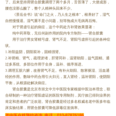
了。后来坚持用肾合胶囊调理了两个多月，舌苔薄了，大便成形，
腰也没那么酸了，整个人精神头回来不少。
《景岳全书》说"命门之火，乃人生之根本"，根养好了，湿气
自然慢慢退。湿气重不是小问题，别等拖成大毛病再后悔。
对于肾虚引起的病症，这个中药处方补肾效果显著：
纯中药萃取，无任何副作用的院内专方制剂——肾合胶囊
用于治疗男女肾精亏虚、肾气不足、肾阳亏虚所引起的各种症
状。
1.补阳益阴，阴阳双补，固精强肾。
2.补肾精、肾气，疏理淤堵，肝肾同补，温肾助阳，益气固精。通
过多系统、多部位作用于全身，温补、循序渐进。
3.调理五脏六腑，改善肾气不足。有补火助阳、散寒驱湿、活血通
经的作用。数味中药合用引火归元，直入肾经，温补肾阳，使阴阳
平衡，从根源处解决病症。
肾合胶囊是北京市崇文中方中医院专家根据中医治本理念，联
合研制的一种治疗肾阳虚证的医院专用制剂，其疗效已得到业界的
肯定和患者的广泛欢迎。肾合胶囊是经过多名权威名老中医多年临
床实验结果，用肾合胶囊可降低尿毒症发病率。
老中医在线预约咨询
电话：010-87876186