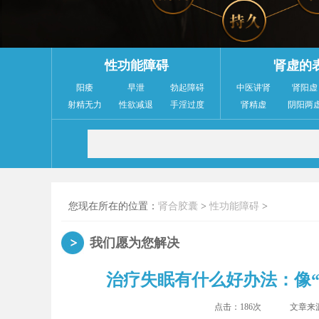
性功能障碍
肾虚的
阳痿
早泄
勃起障碍
中医讲肾
肾阳虚
射精无力
性欲减退
手淫过度
肾精虚
阴阳两
您现在所在的位置：
肾合胶囊
>
性功能障碍
>
我们愿为您解决
治疗失眠有什么好办法：像
点击：
186次
文章来