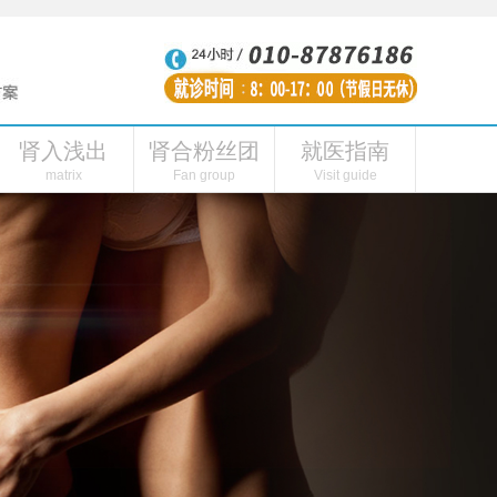
肾入浅出
肾合粉丝团
就医指南
性功能障碍
肾虚的表现
肾合内刊
肾阳虚症状
肾合头条
连线主播
肾合视频
肾阳虚怎么引起的
粉丝福利
肾合自媒体
肾病医院
私人
matrix
Fan group
Visit guide