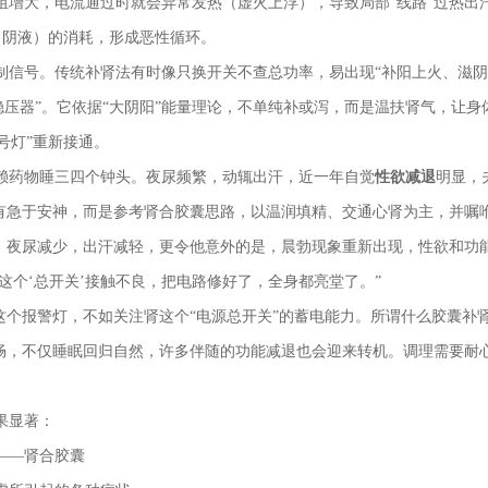
阻增大，电流通过时就会异常发热（虚火上浮），导致局部“线路”过热出
（阴液）的消耗，形成恶性循环。
制信号。传统补肾法有时像只换开关不查总功率，易出现“补阳上火、滋
稳压器”。它依据“大阴阳”能量理论，不单纯补或泻，而是温扶肾气，让身
号灯”重新接通。
依赖药物睡三四个钟头。夜尿频繁，动辄出汗，近一年自觉
性欲减退
明显，
有急于安神，而是参考肾合胶囊思路，以温润填精、交通心肾为主，并嘱
，夜尿减少，出汗减轻，更令他意外的是，晨勃现象重新出现，性欲和功
这个‘总开关’接触不良，把电路修好了，全身都亮堂了。”
这个报警灯，不如关注肾这个“电源总开关”的蓄电能力。所谓什么胶囊补
畅，不仅睡眠回归自然，许多伴随的功能减退也会迎来转机。调理需要耐
果显著：
——肾合胶囊