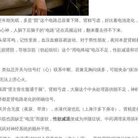
更年期失眠，多是“阴”这个电路总容量下降。肾精亏虚，好比蓄电池老化
动心神，人躺下后脑子的“电路”还在高频运转，翻来覆去停不下来。
头晕耳鸣，记性变差，血压血糖容易波动。对于男性朋友，夜间本是肾精
耗损肾阴，导致宗筋（勃起组织）这个“用电终端”电压不足，性欲减退和
，类似总开关与信号灯（心）联系中断。若兼见胸闷痰多，可能夹杂“痰浊
无法上济心火。
强调“肾主骨生髓通于脑”。肾精亏虚，大脑这个中央处理器供能不足，神
些都是肾电路老化的明确信号。
关开合无度（夜尿、早泄），水液代谢也乱（上身汗多下身冷）。肾精是
筋也因缺乏“电流”而疲软，
性欲减退
便成为伴随症状。中药调理采用填
眠药对神经系统的额外干扰。