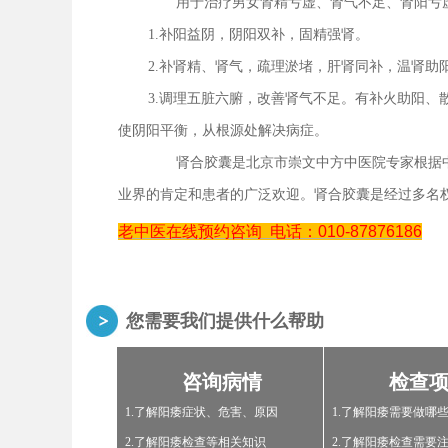
用于治疗男女肾精亏虚、肾气不足、肾阳亏
1.补阳益阴，阴阳双补，固精强肾。
2.补肾精、肾气，疏理淤堵，肝肾同补，温肾
3.调理五脏六腑，改善肾气不足。有补火助阳
使阴阳平衡，从根源处解决病症。
肾合胶囊是北京市崇文中方中医院专家根据中
业界的肯定和患者的广泛欢迎。肾合胶囊是经过多名
老中医在线预约咨询
电话：010-87876186
您需要我们提供什么帮助
咨询病情
检查
1.了解阳痿症状、危害、原因
1.了解阳痿需要做哪
2.了解阳痿检查等相关知识
2.了解阳痿检查需要