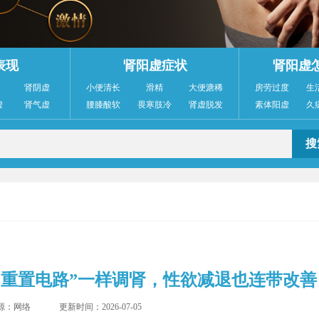
表现
肾阳虚症状
肾阳虚
肾阴虚
小便清长
滑精
大便溏稀
房劳过度
生
虚
肾气虚
腰膝酸软
畏寒肢冷
肾虚脱发
素体阳虚
久
“重置电路”一样调肾，性欲减退也连带改善
源：网络
更新时间：2026-07-05