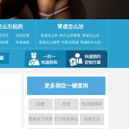
怎么引起的
肾虚怎么治
活无节
过恐伤肾
肾虚怎么补
吃什么补肾虚
肾虚怎么办
病伤肾
年老体衰
肾虚怎么调理
中医治肾虚
肾虚吃什么药
更多病症一键查询
阳痿
早泄
性功能障碍
性欲低下危害
打飞机的坏处
射精无力