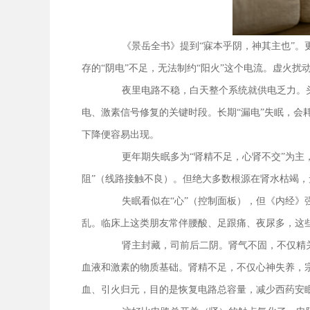
《景岳全书》提到“寐本乎阴，神其主也”。
存的“阴电”不足，无法制约“阳火”这个电流。虚火扰
夜里电路不稳，白天整个系统就供电乏力。
电、激素信号修复的关键时段。长期“漏电”失眠，会
下降便容易出现。
更年期失眠多为“肾精不足，心肾不交”为主
阻”（线路接触不良）。但绝大多数根源在肾水枯竭，
失眠看似在“心”（控制面板），但《内经》
乱。临床上这类朋友常伴腰酸、足跟痛、夜尿多，这
肾主封藏，司前后二阴。肾气不固，不仅精
血液和激素的物质基础。肾精不足，不仅心神失养，宗
血、引火归元，目的是恢复电路总容量，减少西药安