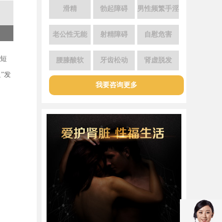
滑精
勃起障碍
男性频繁手淫
老公性无能
射精障碍
自慰危害
“短
腰膝酸软
牙齿松动
肾虚脱发
”发
我要咨询更多