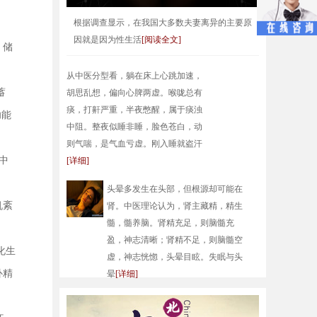
根据调查显示，在我国大多数夫妻离异的主要原
因就是因为性生活
[阅读全文]
，储
从中医分型看，躺在床上心跳加速，
蓄
胡思乱想，偏向心脾两虚。喉咙总有
痰，打鼾严重，半夜憋醒，属于痰浊
功能
中阻。整夜似睡非睡，脸色苍白，动
则气喘，是气血亏虚。刚入睡就盗汗
中
[详细]
头晕多发生在头部，但根源却可能在
机紊
肾。中医理论认为，肾主藏精，精生
髓，髓养脑。肾精充足，则脑髓充
盈，神志清晰；肾精不足，则脑髓空
化生
虚，神志恍惚，头晕目眩。失眠与头
补精
晕
[详细]
在人生的冬季，不少中老年人会发