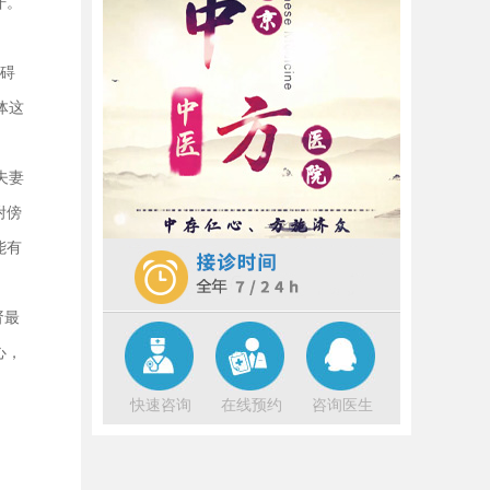
汗。
现，头晕眼花如同不期而至的小雪，
轻轻飘落却带来不小的困扰。这不仅
仅是年龄增长的自然现象，更是身体
阴碍
内部阴阳平衡被打破的微妙信号。小
体这
雪
[详细]
在人生的长河中，身体如同一部精密
夫妻
的机器，偶尔也会出现小故障。小
雪，一位中年朋友，近来就被血压低
咐傍
头晕的问题所困扰，这不仅影响了她
能有
的日常生活，还悄然间让她的 性欲减
[详细]
肾最
心，
快速咨询
在线预约
咨询医生