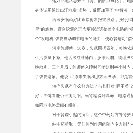
这好比电路总开关（肾）的触点氧化了。电
身体试图通过出汗散发“虚热”，反而加重了“电解液”
西医安眠药好比直接剪断报警线路，强行抑
胃”的尴尬。肾合胶囊的理念更接近调整整个电路的“
个“发电机”恢复自动调节电压的能力，使心肾这对“信
河南陈师傅，58岁，失眠困扰四年，每晚
生活质量下降。他舌淡红苔薄白，脉细尺弱。调理没
晚散步。三个月后，陈师傅入睡时间缩短到半小时内
了恢复迹象。他说：“原来失眠和那方面没劲，都是肾
治疗失眠有什么好办法？与其盯着“睡不着”
好，关键看能否平衡阴阳。当肾精得到温养，电路通
如同老电路需细心维护。
对于肾虚引起的病症，这个中药处方补肾效
纯中药萃取，无任何副作用的院内专方制剂