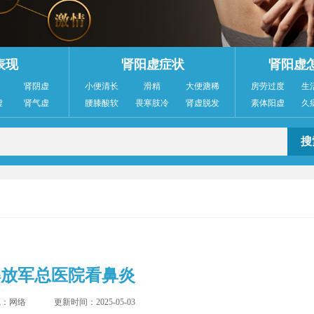
表现
肾阳虚症状
肾阳虚
肾阴虚
小便清长
滑精
大便溏稀
房劳过度
生
虚
肾气虚
腰膝酸软
畏寒肢冷
肾虚脱发
素体阳虚
久
解放军总医院看鼻炎
源：网络
更新时间：2025-05-03