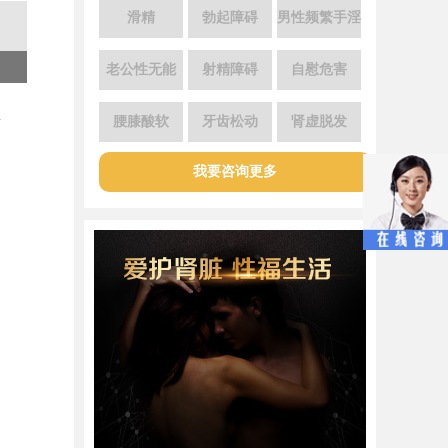
滑精
勃起障碍
男性频繁手淫
老公性无能
射精障碍
自慰危害
层
腰膝酸软
牙齿松动
肾虚脱发
我要咨询更多