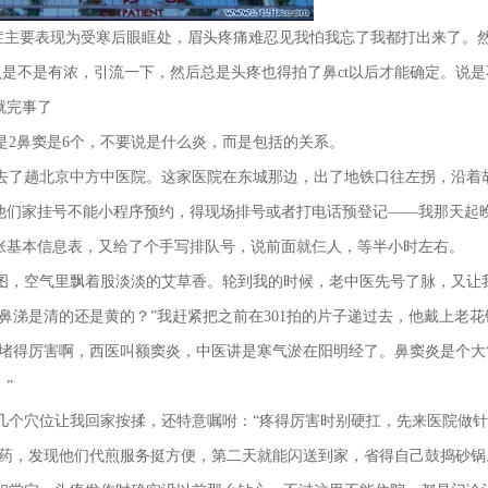
病症主要表现为受寒后眼眶处，眉头疼痛难忍见我怕我忘了我都打出来了。
认是不是有浓，引流一下，然后总是头疼也得拍了鼻ct以后才能确定。说是
就完事了
是2鼻窦是6个，不要说是什么炎，而是包括的关系。
去了趟北京中方中医院。这家医院在东城那边，出了地铁口往左拐，沿着
他们家挂号不能小程序预约，得现场排号或者打电话预登记——我那天起
张基本信息表，又给了个手写排队号，说前面就仨人，等半小时左右。
图，空气里飘着股淡淡的艾草香。轮到我的时候，老中医先号了脉，又让
鼻涕是清的还是黄的？”我赶紧把之前在301拍的片子递过去，他戴上老花
儿堵得厉害啊，西医叫额窦炎，中医讲是寒气淤在阳明经了。鼻窦炎是个大
”
几个穴位让我回家按揉，还特意嘱咐：“疼得厉害时别硬扛，先来医院做
抓药，发现他们代煎服务挺方便，第二天就能闪送到家，省得自己鼓捣砂锅