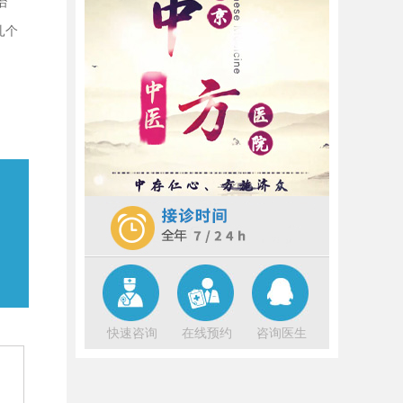
治
大学，从事精神医学和心理教育临床
工作40余年，熟练掌握精神分裂、抑
扎个
郁、焦虑等 精神疾病 的诊疗技
[详细]
中国中医科学院西苑医院是中国中医
科学院的附属医院和第一临床医药研
究所（第二是广安门医院）这样看西
苑医院的实力和地位就比较了解了。
西苑在北京这几所中医院是大哥的话
[详细]
快速咨询
在线预约
咨询医生