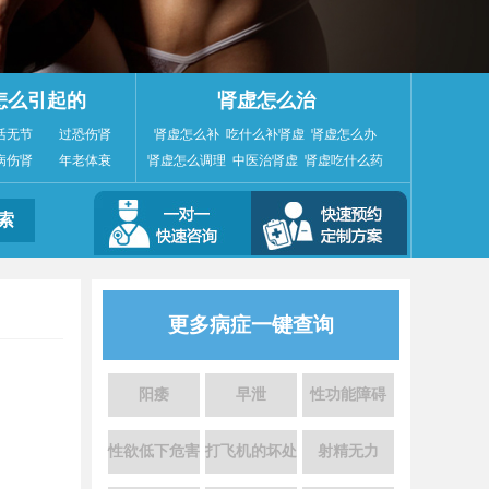
怎么引起的
肾虚怎么治
活无节
过恐伤肾
肾虚怎么补
吃什么补肾虚
肾虚怎么办
病伤肾
年老体衰
肾虚怎么调理
中医治肾虚
肾虚吃什么药
更多病症一键查询
阳痿
早泄
性功能障碍
性欲低下危害
打飞机的坏处
射精无力