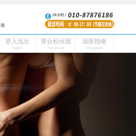
肾入浅出
肾合粉丝团
就医指南
性功能障碍
肾虚的表现
肾合内刊
肾阳虚症状
肾合头条
连线主播
肾合视频
肾阳虚怎么引起的
粉丝福利
肾合自媒体
肾病医院
私人
matrix
Fan group
Visit guide