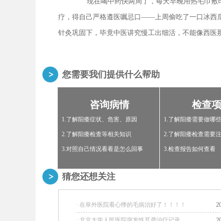
现在喝中药快两周了，每天早晚用热毛巾敷印
疗，得自己严格遵医嘱忌口——上周偷吃了一口冰西
针灸巩固下，毕竟中医讲究慢工出细活，不能像西医
您需要我们提供什么帮助
咨询病情
检查
1.了解阳痿症状、危害、原因
1.了解阳痿需要做哪
2.了解阳痿检查等相关知识
2.了解阳痿检查需要
3.对照自己情况看看是怎么回事
3.检查报告如何查看
猜您还想关注
· 在阜外医院看心悸的毛病治好了！！！！
2
· 北京大学人民医院突发性耳聋治疗记录
2