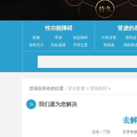
性功能障碍
肾虚的
阳痿
早泄
勃起障碍
中医讲肾
肾阳虚
射精无力
性欲减退
手淫过度
肾精虚
阴阳两
您现在所在的位置：
肾合胶囊
>
肾病医院
>
我们愿为您解决
去
点击：
77次
文章来