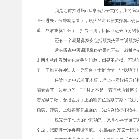
我是之前拍过脑ct我拿着片子去的，我的
医生进去五分钟就给看了，说疼的时候需要拍鼻ct确
重。然后我就出来了，挂号一周，排队2h进去五分钟
还有一个就是鼻窦炎包括额窦炎医生说额窦
后来听说中医调理鼻炎效果也不错，就抽空
走两步就能看到古色古香的门脸，倒是不难找。不过
了，干脆直接冲过去，导医台护士挺热情，让我填了
候诊区是中式雕花木椅，墙上挂着经络穴位
嘴看舌苔，边看边问：“平时是不是一着凉就眉骨疼？
着光瞅了瞅，食指在片子上的额窦位置敲了敲：“这
额窦、筛窦、上颌窦都算里面的，光消炎治标不治本。
说完开了七天的中药汤剂，又拿小本子画了
引流，把脓排干净再调理体质。”我攥着药方去一楼