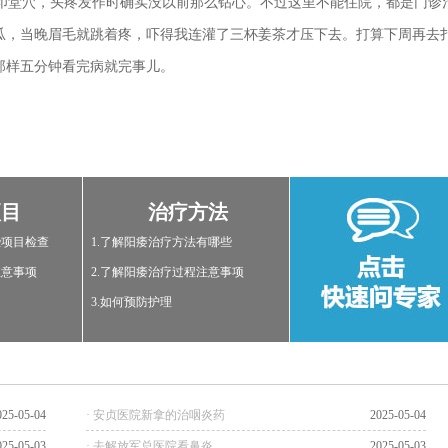
堂穴，头疼发作时确实没以前那么钻心。不过这里不能住院，都是门诊
瓜，当晚眉毛就跳着疼，吓得我连灌了三杯姜茶才压下去。打算下周再去
那样五分钟看完病就完事儿。
项目
治疗方法
些项目检查
1.了解阳痿治疗方法有哪些
注意事项
2.了解阳痿治疗过程注意事项
3.如何预防护理
025-05-04
· 安贞医院新拿的治咽炎药
2025-05-04
025-05-03
· 去解放军总医院看鼻炎
2025-05-03