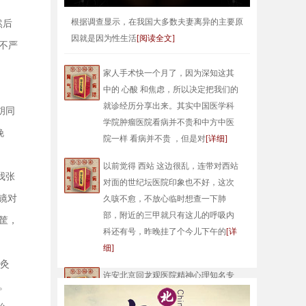
根据调查显示，在我国大多数夫妻离异的主要原
然后
因就是因为性生活
[阅读全文]
不严
家人手术快一个月了，因为深知这其
中的 心酸 和焦虑，所以决定把我们的
就诊经历分享出来。其实中国医学科
胡同
学院肿瘤医院看病并不贵和中方中医
晚
院一样 看病并不贵 ，但是对
[详细]
以前觉得 西站 这边很乱，连带对西站
我张
对面的世纪坛医院印象也不好，这次
镜对
久咳不愈，不放心临时想查一下肺
部，附近的三甲就只有这儿的呼吸内
筐，
科还有号，昨晚挂了个今儿下午的
[详
细]
针灸
许安北京回龙观医院精神心理知名专
。
家精神医学首席专家毕业于首都医科